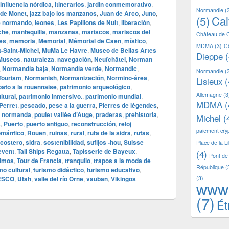
influencia nórdica
,
itinerarios
,
jardín conmemorativo
,
Normandie
(
 de Monet
,
jazz bajo los manzanos
,
Juan de Arco
,
Juno
,
(5)
Ca
e normando
,
leones
,
Les Papillons de Nuit
,
liberación
,
che
,
mantequilla
,
manzanas
,
mariscos
,
mariscos del
Château de 
nes
,
memoria
,
Memorial
,
Mémorial de Caen
,
místico
,
MDMA
(3)
C
‑Saint‑Michel
,
MuMa Le Havre
,
Museo de Bellas Artes
Dieppe
(
Museos
,
naturaleza
,
navegación
,
Neufchâtel
,
Norman
,
Normandía baja
,
Normandía verde
,
Normandic
,
Normandie
(
Tourism
,
Normanish
,
Normanización
,
Normino‑área
,
Lisieux
(
pato a la rouennaise
,
patrimonio arqueológico
,
Allemagne
(3
ltural
,
patrimonio inmersivo.
,
patrimonio mundial
,
MDMA
(
Perret
,
pescado
,
pese a la guerra
,
Pierres de légendes
,
a normanda
,
poulet vallée d’Auge
,
praderas
,
prehistoria
,
Michel
(
s
,
Puerto
,
puerto antiguo
,
reconstrucción
,
reloj
paiement cr
omántico
,
Rouen
,
ruinas
,
rural
,
ruta de la sidra
,
rutas
,
 costero
,
sidra
,
sostenibilidad
,
sufijos ‑hou
,
Suisse
Place de la L
levent
,
Tall Ships Regatta
,
Tapisserie de Bayeux
,
(4)
Pont de
nimos
,
Tour de Francia
,
tranquilo
,
trapos a la moda de
République
(
mo cultural
,
turismo didáctico
,
turismo educativo
,
ESCO
,
Utah
,
valle del río Orne
,
vauban
,
Vikingos
(3)
www
(7)
Ét