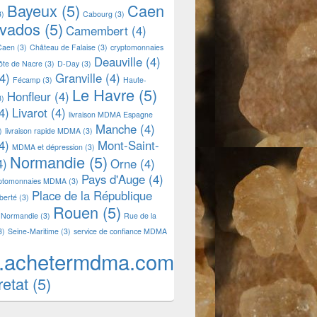
Bayeux
(5)
Caen
3)
Cabourg
(3)
lvados
(5)
Camembert
(4)
Caen
(3)
Château de Falaise
(3)
cryptomonnaies
Deauville
(4)
ôte de Nacre
(3)
D-Day
(3)
4)
Granville
(4)
Fécamp
(3)
Haute-
Le Havre
(5)
Honfleur
(4)
3)
4)
Livarot
(4)
livraison MDMA Espagne
Manche
(4)
)
livraison rapide MDMA
(3)
4)
Mont-Saint-
MDMA et dépression
(3)
Normandie
(5)
4)
Orne
(4)
Pays d'Auge
(4)
yptomonnaies MDMA
(3)
Place de la République
iberté
(3)
Rouen
(5)
 Normandie
(3)
Rue de la
3)
Seine-Maritime
(3)
service de confiance MDMA
.achetermdma.com
retat
(5)