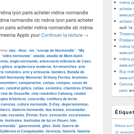
mdma pe
acheter
mdma lyon paris acheter mdma normandie
www.ac
mdma normandie xtc mdma lyon paris acheter
acheter
n paris acheter mdma normandie xtc mdma
août 14,
Threem
acheter mdma normandi
Threema Appto your
Continuer la lecture
→
Problem
mdma lyo
omme
‑bec
,
‑fleur
,
‑tot
,
“encaje de Normandía”
,
“Ma
www.ac
,
“sidra normanda”
,
abadía
,
abadía de Mont-Saint-
mdma par
cento
,
anglo‑normando
,
aniversario milenario de Caen
,
www.ac
a gótica
,
arquitectura moderna
,
Arromanches
,
arte
Buy mdm
rte románico
,
arte y artesanía
,
bandera
,
Batalla de
itish Normandy Memorial
,
Brittany Ferries
,
brumoso
,
www.ac
amembert
,
campanarios
,
campo
,
campos
,
casas de
Comme a
uen
,
catedral gótica
,
celtas
,
cerámica
,
chambres d’hôte
,
paris
avr
,
cine de Deauville
,
cine romántico Cabourg
,
ciudad
egios británicos
,
concordia
,
confitura de leche
,
,
cuencas
,
cultura normanda
,
D‑Day
,
departamentos:
barco
,
dialecto normando
,
dos leones
,
encantador
,
Étique
cudo
,
escuelas
,
Étretat
,
Eure
,
evocación
,
excursiones
te
,
festivales
,
festivales de luz en Rouen
,
foie
,
Normandía”
,
gastronomía
,
gîtes
,
Gold
,
Guerra de
Abbaye aux
Guillermo el Conquistador
,
herencia
,
historia
,
historia
(3)
Avranche