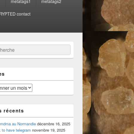
e
metatags1
metatags2
YPTED contact
:
ercher
es
s récents
 mdma au Normandie
décembre 16, 2025
 to have telegram
novembre 19, 2025