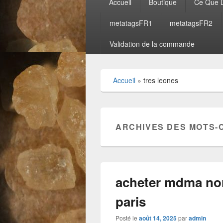
Accueil
Boutique
Ce Que D
principal
metatagsFR1
metatagsFR2
Validation de la commande
Accueil
»
tres leones
ARCHIVES DES MOTS-
acheter mdma no
paris
Posté le
août 14, 2025
par
admin