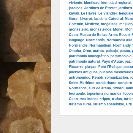
viviente
,
identidad
,
identidad regional
,
jardines
,
Jardines de Étretat
,
jardines
kayak
,
Le Havre
,
Le Viandier
,
lenguaj
litoral
,
Livarot
,
luz de la Catedral
,
Man
Cotentin
,
Medievo
,
megalitos
,
mejillo
monasterio
,
monasterios
,
Monet
,
Mont
Caen
,
Museo de Bellas Artes Rouen
,
language
,
Normandía
,
Normandía alta
Normandie
,
Normandism
,
Normandy 
Omaha
,
Orne
,
ostras
,
paisaje
,
paseo
,
patrimonio bibliográfico
,
patrimonio cu
patrimonio natural
,
Pays d'Auge
,
paz
,
Pissarro
,
playas
,
Pont‑l’Évêque
,
post
pueblos antiguos
,
pueblos medievale
astronómico
,
Renoir
,
romanización
,
r
Seine‑Maritime
,
senderismo
,
sendero
Normande
,
surf de arena
,
Sword
,
Tail
teurgoule
,
toponimia normanda
,
topó
Caen
,
tres leones
,
tripes
,
trufas
,
turis
turismo rural
,
turismo sostenible
,
UN