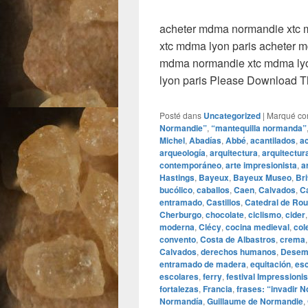
acheter mdma normandie xtc 
xtc mdma lyon paris acheter 
mdma normandie xtc mdma lyo
lyon paris Please Download 
Posté dans
Uncategorized
|
Marqué c
Normandie”
,
“mantequilla normanda”
Michel
,
Abadías
,
Abbé
,
acantilados
,
a
arqueología
,
arquitectura
,
arquitectur
contemporáneo
,
arte impresionista
,
a
Hastings
,
Bayeux
,
Bayeux Museo
,
Br
bucólico
,
caballos
,
Caen
,
Calvados
,
C
entramado
,
Castillos
,
Catedral de Ro
Cherburgo
,
chocolate
,
ciclismo
,
cider
moderna
,
Clécy
,
cocina medieval
,
col
convento
,
Costa de Albastros
,
crema
Calvados
,
derechos humanos
,
Desem
entramado de madera
,
equitación
,
es
escolares
,
ferry
,
festival Impressionis
fortalezas
,
Francia
,
frases: “invadir 
Normandía
,
Guillaume de Normandie
,