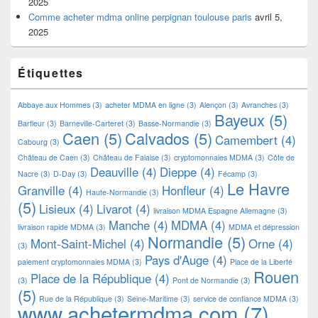
2025
Comme acheter mdma online perpignan toulouse paris
avril 5,
2025
Étiquettes
Abbaye aux Hommes
(3)
acheter MDMA en ligne
(3)
Alençon
(3)
Avranches
(3)
Bayeux
(5)
Barfleur
(3)
Barneville-Carteret
(3)
Basse-Normandie
(3)
Caen
(5)
Calvados
(5)
Camembert
(4)
Cabourg
(3)
Château de Caen
(3)
Château de Falaise
(3)
cryptomonnaies MDMA
(3)
Côte de
Deauville
(4)
Dieppe
(4)
Nacre
(3)
D-Day
(3)
Fécamp
(3)
Le Havre
Granville
(4)
Honfleur
(4)
Haute-Normandie
(3)
(5)
Lisieux
(4)
Livarot
(4)
livraison MDMA Espagne Allemagne
(3)
Manche
(4)
MDMA
(4)
livraison rapide MDMA
(3)
MDMA et dépression
Normandie
(5)
Mont-Saint-Michel
(4)
Orne
(4)
(3)
Pays d'Auge
(4)
paiement cryptomonnaies MDMA
(3)
Place de la Liberté
Rouen
Place de la République
(4)
(3)
Pont de Normandie
(3)
(5)
Rue de la République
(3)
Seine-Maritime
(3)
service de confiance MDMA
(3)
www.achetermdma.com
(7)