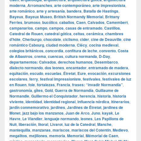
moderna
,
Arromanches
,
arte contemporáneo
,
arte impresionista
,
arte románico
,
arte y artesanía
,
bandera
,
Batalla de Hastings
,
Bayeux
,
Bayeux Museo
,
British Normandy Memorial
,
Brittany
Ferries
,
brumoso
,
bucólico
,
caballos
,
Caen
,
Calvados
,
Camembert
,
campanarios
,
campo
,
campos
,
casas de entramado
,
Castillos
,
Catedral de Rouen
,
catedral gótica
,
celtas
,
cerámica
,
chambres
d’hôte
,
Cherburgo
,
chocolate
,
ciclismo
,
cider
,
cine de Deauville
,
cine
romántico Cabourg
,
ciudad moderna
,
Clécy
,
cocina medieval
,
colegios británicos
,
concordia
,
confitura de leche
,
convento
,
Costa
de Albastros
,
crema
,
cuencas
,
cultura normanda
,
D‑Day
,
departamentos: Calvados
,
derechos humanos
,
Desembarco
,
dialecto normando
,
dos leones
,
encantador
,
entramado de madera
,
equitación
,
escudo
,
escuelas
,
Étretat
,
Eure
,
evocación
,
excursiones
escolares
,
ferry
,
festival Impressioniste
,
festivales
,
festivales de luz
en Rouen
,
foie
,
fortalezas
,
Francia
,
frases: “invadir Normandía”
,
gastronomía
,
gîtes
,
Gold
,
Guerra de Normandía
,
Guillaume de
Normandie
,
Guillermo el Conquistador
,
herencia
,
historia
,
historia
viviente
,
identidad
,
identidad regional
,
influencia nórdica
,
itinerarios
,
jardín conmemorativo
,
jardines
,
Jardines de Étretat
,
jardines de
Monet
,
jazz bajo los manzanos
,
Juan de Arco
,
Juno
,
kayak
,
Le
Havre
,
Le Viandier
,
lenguaje normando
,
leones
,
Les Papillons de
Nuit
,
liberación
,
litoral
,
Livarot
,
luz de la Catedral
,
Manche
,
mantequilla
,
manzanas
,
mariscos
,
mariscos del Cotentin
,
Medievo
,
megalitos
,
mejillones
,
memoria
,
Memorial
,
Mémorial de Caen
,