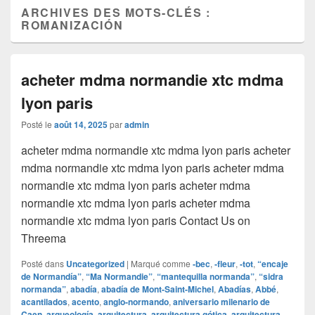
ARCHIVES DES MOTS-CLÉS :
ROMANIZACIÓN
acheter mdma normandie xtc mdma
lyon paris
Posté le
août 14, 2025
par
admin
acheter mdma normandie xtc mdma lyon paris acheter
mdma normandie xtc mdma lyon paris acheter mdma
normandie xtc mdma lyon paris acheter mdma
normandie xtc mdma lyon paris acheter mdma
normandie xtc mdma lyon paris Contact Us on
Threema
Posté dans
Uncategorized
|
Marqué comme
‑bec
,
‑fleur
,
‑tot
,
“encaje
de Normandía”
,
“Ma Normandie”
,
“mantequilla normanda”
,
“sidra
normanda”
,
abadía
,
abadía de Mont-Saint-Michel
,
Abadías
,
Abbé
,
acantilados
,
acento
,
anglo‑normando
,
aniversario milenario de
Caen
,
arqueología
,
arquitectura
,
arquitectura gótica
,
arquitectura