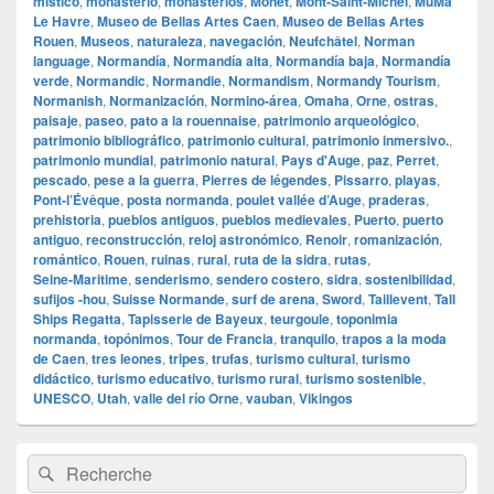
místico
,
monasterio
,
monasterios
,
Monet
,
Mont‑Saint‑Michel
,
MuMa
Le Havre
,
Museo de Bellas Artes Caen
,
Museo de Bellas Artes
Rouen
,
Museos
,
naturaleza
,
navegación
,
Neufchâtel
,
Norman
language
,
Normandía
,
Normandía alta
,
Normandía baja
,
Normandía
verde
,
Normandic
,
Normandie
,
Normandism
,
Normandy Tourism
,
Normanish
,
Normanización
,
Normino‑área
,
Omaha
,
Orne
,
ostras
,
paisaje
,
paseo
,
pato a la rouennaise
,
patrimonio arqueológico
,
patrimonio bibliográfico
,
patrimonio cultural
,
patrimonio inmersivo.
,
patrimonio mundial
,
patrimonio natural
,
Pays d'Auge
,
paz
,
Perret
,
pescado
,
pese a la guerra
,
Pierres de légendes
,
Pissarro
,
playas
,
Pont‑l’Évêque
,
posta normanda
,
poulet vallée d’Auge
,
praderas
,
prehistoria
,
pueblos antiguos
,
pueblos medievales
,
Puerto
,
puerto
antiguo
,
reconstrucción
,
reloj astronómico
,
Renoir
,
romanización
,
romántico
,
Rouen
,
ruinas
,
rural
,
ruta de la sidra
,
rutas
,
Seine‑Maritime
,
senderismo
,
sendero costero
,
sidra
,
sostenibilidad
,
sufijos ‑hou
,
Suisse Normande
,
surf de arena
,
Sword
,
Taillevent
,
Tall
Ships Regatta
,
Tapisserie de Bayeux
,
teurgoule
,
toponimia
normanda
,
topónimos
,
Tour de Francia
,
tranquilo
,
trapos a la moda
de Caen
,
tres leones
,
tripes
,
trufas
,
turismo cultural
,
turismo
didáctico
,
turismo educativo
,
turismo rural
,
turismo sostenible
,
UNESCO
,
Utah
,
valle del río Orne
,
vauban
,
Vikingos
Zone
Recherche :
Rechercher
principale
de