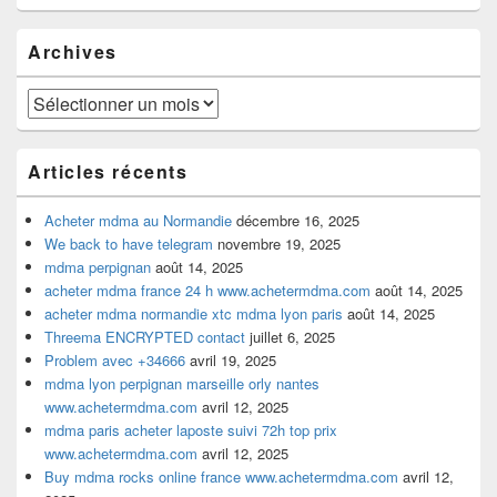
widget
pour
Archives
la
barre
latérale
Archives
Articles récents
Acheter mdma au Normandie
décembre 16, 2025
We back to have telegram
novembre 19, 2025
mdma perpignan
août 14, 2025
acheter mdma france 24 h www.achetermdma.com
août 14, 2025
acheter mdma normandie xtc mdma lyon paris
août 14, 2025
Threema ENCRYPTED contact
juillet 6, 2025
Problem avec +34666
avril 19, 2025
mdma lyon perpignan marseille orly nantes
www.achetermdma.com
avril 12, 2025
mdma paris acheter laposte suivi 72h top prix
www.achetermdma.com
avril 12, 2025
Buy mdma rocks online france www.achetermdma.com
avril 12,