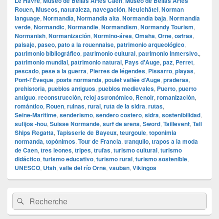
Le Havre
,
Museo de Bellas Artes Caen
,
Museo de Bellas Artes
Rouen
,
Museos
,
naturaleza
,
navegación
,
Neufchâtel
,
Norman
language
,
Normandía
,
Normandía alta
,
Normandía baja
,
Normandía
verde
,
Normandic
,
Normandie
,
Normandism
,
Normandy Tourism
,
Normanish
,
Normanización
,
Normino‑área
,
Omaha
,
Orne
,
ostras
,
paisaje
,
paseo
,
pato a la rouennaise
,
patrimonio arqueológico
,
patrimonio bibliográfico
,
patrimonio cultural
,
patrimonio inmersivo.
,
patrimonio mundial
,
patrimonio natural
,
Pays d'Auge
,
paz
,
Perret
,
pescado
,
pese a la guerra
,
Pierres de légendes
,
Pissarro
,
playas
,
Pont‑l’Évêque
,
posta normanda
,
poulet vallée d’Auge
,
praderas
,
prehistoria
,
pueblos antiguos
,
pueblos medievales
,
Puerto
,
puerto
antiguo
,
reconstrucción
,
reloj astronómico
,
Renoir
,
romanización
,
romántico
,
Rouen
,
ruinas
,
rural
,
ruta de la sidra
,
rutas
,
Seine‑Maritime
,
senderismo
,
sendero costero
,
sidra
,
sostenibilidad
,
sufijos ‑hou
,
Suisse Normande
,
surf de arena
,
Sword
,
Taillevent
,
Tall
Ships Regatta
,
Tapisserie de Bayeux
,
teurgoule
,
toponimia
normanda
,
topónimos
,
Tour de Francia
,
tranquilo
,
trapos a la moda
de Caen
,
tres leones
,
tripes
,
trufas
,
turismo cultural
,
turismo
didáctico
,
turismo educativo
,
turismo rural
,
turismo sostenible
,
UNESCO
,
Utah
,
valle del río Orne
,
vauban
,
Vikingos
Zone
Recherche :
Rechercher
principale
de
widget