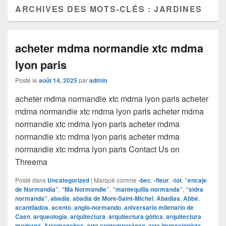
ARCHIVES DES MOTS-CLÉS :
JARDINES
acheter mdma normandie xtc mdma
lyon paris
Posté le
août 14, 2025
par
admin
acheter mdma normandie xtc mdma lyon paris acheter
mdma normandie xtc mdma lyon paris acheter mdma
normandie xtc mdma lyon paris acheter mdma
normandie xtc mdma lyon paris acheter mdma
normandie xtc mdma lyon paris Contact Us on
Threema
Posté dans
Uncategorized
|
Marqué comme
‑bec
,
‑fleur
,
‑tot
,
“encaje
de Normandía”
,
“Ma Normandie”
,
“mantequilla normanda”
,
“sidra
normanda”
,
abadía
,
abadía de Mont-Saint-Michel
,
Abadías
,
Abbé
,
acantilados
,
acento
,
anglo‑normando
,
aniversario milenario de
Caen
,
arqueología
,
arquitectura
,
arquitectura gótica
,
arquitectura
moderna
,
Arromanches
,
arte contemporáneo
,
arte impresionista
,