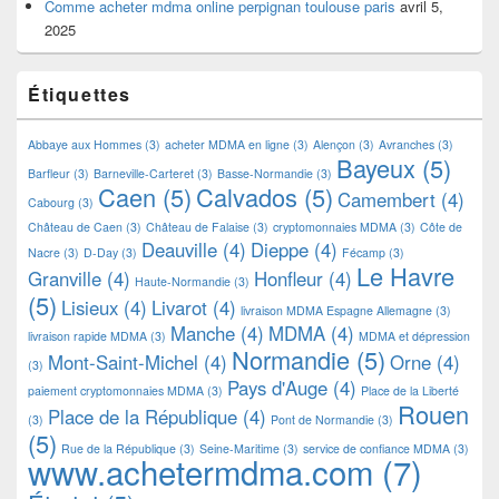
Comme acheter mdma online perpignan toulouse paris
avril 5,
2025
Étiquettes
Abbaye aux Hommes
(3)
acheter MDMA en ligne
(3)
Alençon
(3)
Avranches
(3)
Bayeux
(5)
Barfleur
(3)
Barneville-Carteret
(3)
Basse-Normandie
(3)
Caen
(5)
Calvados
(5)
Camembert
(4)
Cabourg
(3)
Château de Caen
(3)
Château de Falaise
(3)
cryptomonnaies MDMA
(3)
Côte de
Deauville
(4)
Dieppe
(4)
Nacre
(3)
D-Day
(3)
Fécamp
(3)
Le Havre
Granville
(4)
Honfleur
(4)
Haute-Normandie
(3)
(5)
Lisieux
(4)
Livarot
(4)
livraison MDMA Espagne Allemagne
(3)
Manche
(4)
MDMA
(4)
livraison rapide MDMA
(3)
MDMA et dépression
Normandie
(5)
Mont-Saint-Michel
(4)
Orne
(4)
(3)
Pays d'Auge
(4)
paiement cryptomonnaies MDMA
(3)
Place de la Liberté
Rouen
Place de la République
(4)
(3)
Pont de Normandie
(3)
(5)
Rue de la République
(3)
Seine-Maritime
(3)
service de confiance MDMA
(3)
www.achetermdma.com
(7)