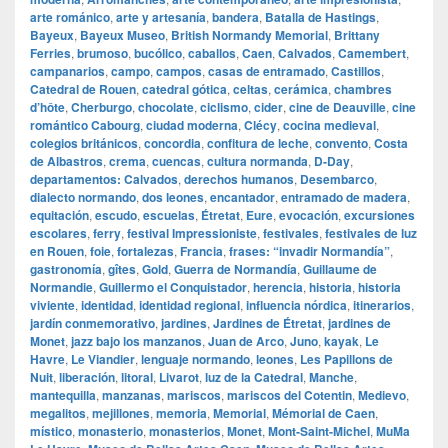
arte románico
,
arte y artesanía
,
bandera
,
Batalla de Hastings
,
Bayeux
,
Bayeux Museo
,
British Normandy Memorial
,
Brittany
Ferries
,
brumoso
,
bucólico
,
caballos
,
Caen
,
Calvados
,
Camembert
,
campanarios
,
campo
,
campos
,
casas de entramado
,
Castillos
,
Catedral de Rouen
,
catedral gótica
,
celtas
,
cerámica
,
chambres
d’hôte
,
Cherburgo
,
chocolate
,
ciclismo
,
cider
,
cine de Deauville
,
cine
romántico Cabourg
,
ciudad moderna
,
Clécy
,
cocina medieval
,
colegios británicos
,
concordia
,
confitura de leche
,
convento
,
Costa
de Albastros
,
crema
,
cuencas
,
cultura normanda
,
D‑Day
,
departamentos: Calvados
,
derechos humanos
,
Desembarco
,
dialecto normando
,
dos leones
,
encantador
,
entramado de madera
,
equitación
,
escudo
,
escuelas
,
Étretat
,
Eure
,
evocación
,
excursiones
escolares
,
ferry
,
festival Impressioniste
,
festivales
,
festivales de luz
en Rouen
,
foie
,
fortalezas
,
Francia
,
frases: “invadir Normandía”
,
gastronomía
,
gîtes
,
Gold
,
Guerra de Normandía
,
Guillaume de
Normandie
,
Guillermo el Conquistador
,
herencia
,
historia
,
historia
viviente
,
identidad
,
identidad regional
,
influencia nórdica
,
itinerarios
,
jardín conmemorativo
,
jardines
,
Jardines de Étretat
,
jardines de
Monet
,
jazz bajo los manzanos
,
Juan de Arco
,
Juno
,
kayak
,
Le
Havre
,
Le Viandier
,
lenguaje normando
,
leones
,
Les Papillons de
Nuit
,
liberación
,
litoral
,
Livarot
,
luz de la Catedral
,
Manche
,
mantequilla
,
manzanas
,
mariscos
,
mariscos del Cotentin
,
Medievo
,
megalitos
,
mejillones
,
memoria
,
Memorial
,
Mémorial de Caen
,
místico
,
monasterio
,
monasterios
,
Monet
,
Mont‑Saint‑Michel
,
MuMa