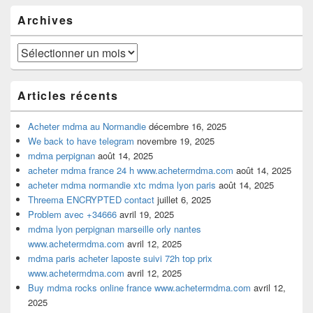
pour
Archives
la
barre
latérale
Archives
Articles récents
Acheter mdma au Normandie
décembre 16, 2025
We back to have telegram
novembre 19, 2025
mdma perpignan
août 14, 2025
acheter mdma france 24 h www.achetermdma.com
août 14, 2025
acheter mdma normandie xtc mdma lyon paris
août 14, 2025
Threema ENCRYPTED contact
juillet 6, 2025
Problem avec +34666
avril 19, 2025
mdma lyon perpignan marseille orly nantes
www.achetermdma.com
avril 12, 2025
mdma paris acheter laposte suivi 72h top prix
www.achetermdma.com
avril 12, 2025
Buy mdma rocks online france www.achetermdma.com
avril 12,
2025