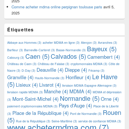
2025
Comme acheter mdma online perpignan toulouse paris
avril 5,
2025
Étiquettes
Abbaye aux Hommes
(3)
acheter MDMA en ligne
(3)
Alençon
(3)
Avranches
(3)
Bayeux
(5)
Barfleur
(3)
Barneville-Carteret
(3)
Basse-Normandie
(3)
Caen
(5)
Calvados
(5)
Camembert
(4)
Cabourg
(3)
Château de Caen
(3)
Château de Falaise
(3)
cryptomonnaies MDMA
(3)
Côte de
Deauville
(4)
Dieppe
(4)
Nacre
(3)
D-Day
(3)
Fécamp
(3)
Le Havre
Granville
(4)
Honfleur
(4)
Haute-Normandie
(3)
(5)
Lisieux
(4)
Livarot
(4)
livraison MDMA Espagne Allemagne
(3)
Manche
(4)
MDMA
(4)
livraison rapide MDMA
(3)
MDMA et dépression
Normandie
(5)
Mont-Saint-Michel
(4)
Orne
(4)
(3)
Pays d'Auge
(4)
paiement cryptomonnaies MDMA
(3)
Place de la Liberté
Rouen
Place de la République
(4)
(3)
Pont de Normandie
(3)
(5)
Rue de la République
(3)
Seine-Maritime
(3)
service de confiance MDMA
(3)
www.achetermdma.com
(7)