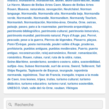
místico
,
monasterio
,
monasterios
,
Monet
,
Mont‑Saint‑Michel
,
MuMa
Le Havre
,
Museo de Bellas Artes Caen
,
Museo de Bellas Artes
Rouen
,
Museos
,
naturaleza
,
navegación
,
Neufchâtel
,
Norman
language
,
Normandía
,
Normandía alta
,
Normandía baja
,
Normandía
verde
,
Normandic
,
Normandie
,
Normandism
,
Normandy Tourism
,
Normanish
,
Normanización
,
Normino‑área
,
Omaha
,
Orne
,
ostras
,
paisaje
,
paseo
,
pato a la rouennaise
,
patrimonio arqueológico
,
patrimonio bibliográfico
,
patrimonio cultural
,
patrimonio inmersivo.
,
patrimonio mundial
,
patrimonio natural
,
Pays d'Auge
,
paz
,
Perret
,
pescado
,
pese a la guerra
,
Pierres de légendes
,
Pissarro
,
playas
,
Pont‑l’Évêque
,
posta normanda
,
poulet vallée d’Auge
,
praderas
,
prehistoria
,
pueblos antiguos
,
pueblos medievales
,
Puerto
,
puerto
antiguo
,
reconstrucción
,
reloj astronómico
,
Renoir
,
romanización
,
romántico
,
Rouen
,
ruinas
,
rural
,
ruta de la sidra
,
rutas
,
Seine‑Maritime
,
senderismo
,
sendero costero
,
sidra
,
sostenibilidad
,
sufijos ‑hou
,
Suisse Normande
,
surf de arena
,
Sword
,
Taillevent
,
Tall
Ships Regatta
,
Tapisserie de Bayeux
,
teurgoule
,
toponimia
normanda
,
topónimos
,
Tour de Francia
,
tranquilo
,
trapos a la moda
de Caen
,
tres leones
,
tripes
,
trufas
,
turismo cultural
,
turismo
didáctico
,
turismo educativo
,
turismo rural
,
turismo sostenible
,
UNESCO
,
Utah
,
valle del río Orne
,
vauban
,
Vikingos
Zone
Recherche :
Rechercher
principale
de