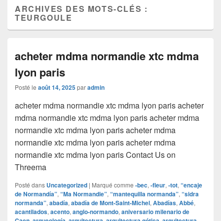
ARCHIVES DES MOTS-CLÉS :
TEURGOULE
acheter mdma normandie xtc mdma
lyon paris
Posté le
août 14, 2025
par
admin
acheter mdma normandie xtc mdma lyon paris acheter
mdma normandie xtc mdma lyon paris acheter mdma
normandie xtc mdma lyon paris acheter mdma
normandie xtc mdma lyon paris acheter mdma
normandie xtc mdma lyon paris Contact Us on
Threema
Posté dans
Uncategorized
|
Marqué comme
‑bec
,
‑fleur
,
‑tot
,
“encaje
de Normandía”
,
“Ma Normandie”
,
“mantequilla normanda”
,
“sidra
normanda”
,
abadía
,
abadía de Mont-Saint-Michel
,
Abadías
,
Abbé
,
acantilados
,
acento
,
anglo‑normando
,
aniversario milenario de
Caen
,
arqueología
,
arquitectura
,
arquitectura gótica
,
arquitectura