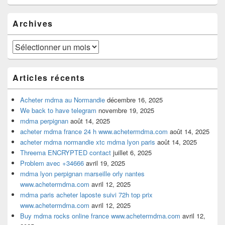
widget
pour
Archives
la
barre
latérale
Archives
Articles récents
Acheter mdma au Normandie
décembre 16, 2025
We back to have telegram
novembre 19, 2025
mdma perpignan
août 14, 2025
acheter mdma france 24 h www.achetermdma.com
août 14, 2025
acheter mdma normandie xtc mdma lyon paris
août 14, 2025
Threema ENCRYPTED contact
juillet 6, 2025
Problem avec +34666
avril 19, 2025
mdma lyon perpignan marseille orly nantes
www.achetermdma.com
avril 12, 2025
mdma paris acheter laposte suivi 72h top prix
www.achetermdma.com
avril 12, 2025
Buy mdma rocks online france www.achetermdma.com
avril 12,