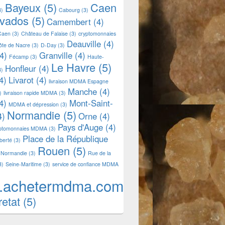
Bayeux
(5)
Caen
3)
Cabourg
(3)
lvados
(5)
Camembert
(4)
Caen
(3)
Château de Falaise
(3)
cryptomonnaies
Deauville
(4)
ôte de Nacre
(3)
D-Day
(3)
4)
Granville
(4)
Fécamp
(3)
Haute-
Le Havre
(5)
Honfleur
(4)
3)
4)
Livarot
(4)
livraison MDMA Espagne
Manche
(4)
)
livraison rapide MDMA
(3)
4)
Mont-Saint-
MDMA et dépression
(3)
Normandie
(5)
4)
Orne
(4)
Pays d'Auge
(4)
yptomonnaies MDMA
(3)
Place de la République
iberté
(3)
Rouen
(5)
 Normandie
(3)
Rue de la
3)
Seine-Maritime
(3)
service de confiance MDMA
.achetermdma.com
retat
(5)