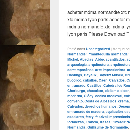
acheter mdma normandie xtc 
xtc mdma lyon paris acheter 
mdma normandie xtc mdma lyo
lyon paris Please Download 
Posté dans
Uncategorized
|
Marqué c
Normandie”
,
“mantequilla normanda”
Michel
,
Abadías
,
Abbé
,
acantilados
,
a
arqueología
,
arquitectura
,
arquitectur
contemporáneo
,
arte impresionista
,
a
Hastings
,
Bayeux
,
Bayeux Museo
,
Br
bucólico
,
caballos
,
Caen
,
Calvados
,
C
entramado
,
Castillos
,
Catedral de Ro
Cherburgo
,
chocolate
,
ciclismo
,
cider
moderna
,
Clécy
,
cocina medieval
,
col
convento
,
Costa de Albastros
,
crema
Calvados
,
derechos humanos
,
Desem
entramado de madera
,
equitación
,
es
escolares
,
ferry
,
festival Impressionis
fortalezas
,
Francia
,
frases: “invadir 
Normandía
,
Guillaume de Normandie
,