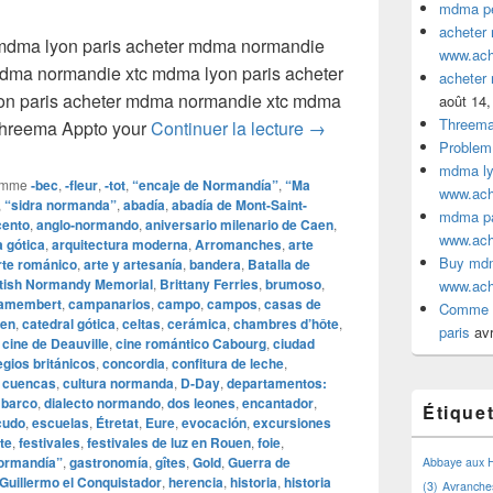
mdma pe
acheter
mdma lyon paris acheter mdma normandie
www.ac
mdma normandie xtc mdma lyon paris acheter
acheter
n paris acheter mdma normandie xtc mdma
août 14,
Threem
acheter mdma normandi
Threema Appto your
Continuer la lecture
→
Problem
mdma lyo
omme
‑bec
,
‑fleur
,
‑tot
,
“encaje de Normandía”
,
“Ma
www.ac
,
“sidra normanda”
,
abadía
,
abadía de Mont-Saint-
mdma par
cento
,
anglo‑normando
,
aniversario milenario de Caen
,
www.ac
a gótica
,
arquitectura moderna
,
Arromanches
,
arte
Buy mdm
rte románico
,
arte y artesanía
,
bandera
,
Batalla de
itish Normandy Memorial
,
Brittany Ferries
,
brumoso
,
www.ac
amembert
,
campanarios
,
campo
,
campos
,
casas de
Comme a
uen
,
catedral gótica
,
celtas
,
cerámica
,
chambres d’hôte
,
paris
avr
,
cine de Deauville
,
cine romántico Cabourg
,
ciudad
egios británicos
,
concordia
,
confitura de leche
,
,
cuencas
,
cultura normanda
,
D‑Day
,
departamentos:
barco
,
dialecto normando
,
dos leones
,
encantador
,
Étique
cudo
,
escuelas
,
Étretat
,
Eure
,
evocación
,
excursiones
te
,
festivales
,
festivales de luz en Rouen
,
foie
,
Normandía”
,
gastronomía
,
gîtes
,
Gold
,
Guerra de
Abbaye aux
Guillermo el Conquistador
,
herencia
,
historia
,
historia
(3)
Avranche