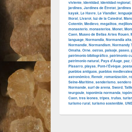
viviente
,
identidad
,
identidad regional
,
jardines
,
Jardines de Étretat
,
jardines
kayak
,
Le Havre
,
Le Viandier
,
lenguaj
litoral
,
Livarot
,
luz de la Catedral
,
Man
Cotentin
,
Medievo
,
megalitos
,
mejillo
monasterio
,
monasterios
,
Monet
,
Mont
Caen
,
Museo de Bellas Artes Rouen
,
language
,
Normandía
,
Normandía alta
Normandie
,
Normandism
,
Normandy 
Omaha
,
Orne
,
ostras
,
paisaje
,
paseo
,
patrimonio bibliográfico
,
patrimonio cu
patrimonio natural
,
Pays d'Auge
,
paz
,
Pissarro
,
playas
,
Pont‑l’Évêque
,
post
pueblos antiguos
,
pueblos medievale
astronómico
,
Renoir
,
romanización
,
r
Seine‑Maritime
,
senderismo
,
sendero
Normande
,
surf de arena
,
Sword
,
Tail
teurgoule
,
toponimia normanda
,
topó
Caen
,
tres leones
,
tripes
,
trufas
,
turis
turismo rural
,
turismo sostenible
,
UN