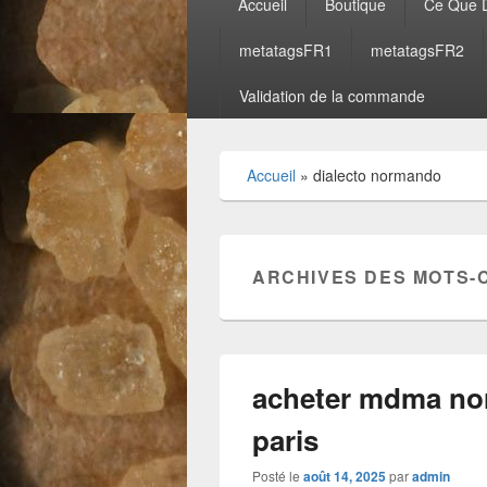
Accueil
Boutique
Ce Que D
principal
metatagsFR1
metatagsFR2
Validation de la commande
Accueil
»
dialecto normando
ARCHIVES DES MOTS-
acheter mdma no
paris
Posté le
août 14, 2025
par
admin