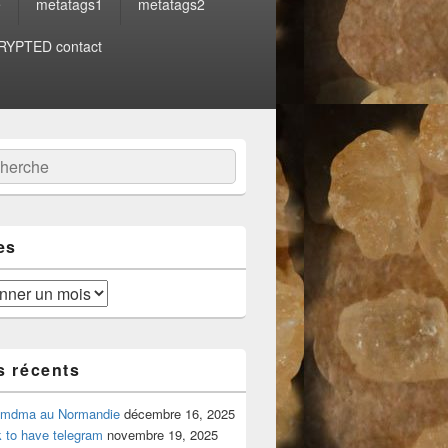
e
metatags1
metatags2
YPTED contact
:
ercher
es
s récents
 mdma au Normandie
décembre 16, 2025
 to have telegram
novembre 19, 2025