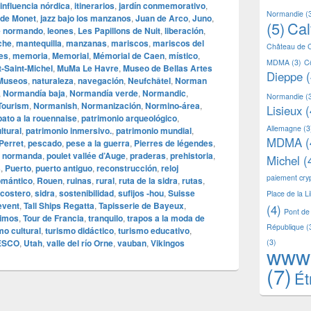
influencia nórdica
,
itinerarios
,
jardín conmemorativo
,
Normandie
(
 de Monet
,
jazz bajo los manzanos
,
Juan de Arco
,
Juno
,
(5)
Ca
e normando
,
leones
,
Les Papillons de Nuit
,
liberación
,
che
,
mantequilla
,
manzanas
,
mariscos
,
mariscos del
Château de 
nes
,
memoria
,
Memorial
,
Mémorial de Caen
,
místico
,
MDMA
(3)
C
‑Saint‑Michel
,
MuMa Le Havre
,
Museo de Bellas Artes
Dieppe
(
Museos
,
naturaleza
,
navegación
,
Neufchâtel
,
Norman
,
Normandía baja
,
Normandía verde
,
Normandic
,
Normandie
(
Tourism
,
Normanish
,
Normanización
,
Normino‑área
,
Lisieux
(
pato a la rouennaise
,
patrimonio arqueológico
,
Allemagne
(3
ltural
,
patrimonio inmersivo.
,
patrimonio mundial
,
MDMA
(
Perret
,
pescado
,
pese a la guerra
,
Pierres de légendes
,
a normanda
,
poulet vallée d’Auge
,
praderas
,
prehistoria
,
Michel
(
s
,
Puerto
,
puerto antiguo
,
reconstrucción
,
reloj
paiement cr
omántico
,
Rouen
,
ruinas
,
rural
,
ruta de la sidra
,
rutas
,
 costero
,
sidra
,
sostenibilidad
,
sufijos ‑hou
,
Suisse
Place de la L
levent
,
Tall Ships Regatta
,
Tapisserie de Bayeux
,
(4)
Pont de
nimos
,
Tour de Francia
,
tranquilo
,
trapos a la moda de
République
(
mo cultural
,
turismo didáctico
,
turismo educativo
,
ESCO
,
Utah
,
valle del río Orne
,
vauban
,
Vikingos
(3)
www
(7)
Ét