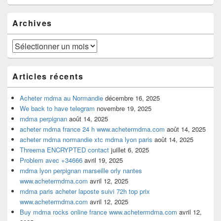
widget
pour
Archives
la
barre
latérale
Archives
Articles récents
Acheter mdma au Normandie
décembre 16, 2025
We back to have telegram
novembre 19, 2025
mdma perpignan
août 14, 2025
acheter mdma france 24 h www.achetermdma.com
août 14, 2025
acheter mdma normandie xtc mdma lyon paris
août 14, 2025
Threema ENCRYPTED contact
juillet 6, 2025
Problem avec +34666
avril 19, 2025
mdma lyon perpignan marseille orly nantes
www.achetermdma.com
avril 12, 2025
mdma paris acheter laposte suivi 72h top prix
www.achetermdma.com
avril 12, 2025
Buy mdma rocks online france www.achetermdma.com
avril 12,