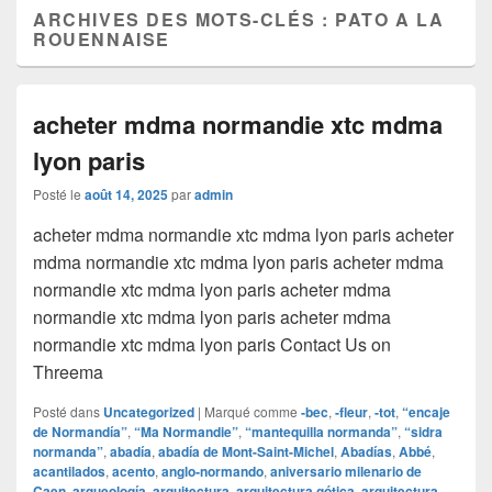
ARCHIVES DES MOTS-CLÉS :
PATO A LA
ROUENNAISE
acheter mdma normandie xtc mdma
lyon paris
Posté le
août 14, 2025
par
admin
acheter mdma normandie xtc mdma lyon paris acheter
mdma normandie xtc mdma lyon paris acheter mdma
normandie xtc mdma lyon paris acheter mdma
normandie xtc mdma lyon paris acheter mdma
normandie xtc mdma lyon paris Contact Us on
Threema
Posté dans
Uncategorized
|
Marqué comme
‑bec
,
‑fleur
,
‑tot
,
“encaje
de Normandía”
,
“Ma Normandie”
,
“mantequilla normanda”
,
“sidra
normanda”
,
abadía
,
abadía de Mont-Saint-Michel
,
Abadías
,
Abbé
,
acantilados
,
acento
,
anglo‑normando
,
aniversario milenario de
Caen
,
arqueología
,
arquitectura
,
arquitectura gótica
,
arquitectura