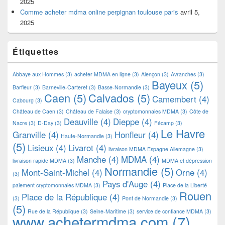
2025
Comme acheter mdma online perpignan toulouse paris
avril 5,
2025
Étiquettes
Abbaye aux Hommes
(3)
acheter MDMA en ligne
(3)
Alençon
(3)
Avranches
(3)
Bayeux
(5)
Barfleur
(3)
Barneville-Carteret
(3)
Basse-Normandie
(3)
Caen
(5)
Calvados
(5)
Camembert
(4)
Cabourg
(3)
Château de Caen
(3)
Château de Falaise
(3)
cryptomonnaies MDMA
(3)
Côte de
Deauville
(4)
Dieppe
(4)
Nacre
(3)
D-Day
(3)
Fécamp
(3)
Le Havre
Granville
(4)
Honfleur
(4)
Haute-Normandie
(3)
(5)
Lisieux
(4)
Livarot
(4)
livraison MDMA Espagne Allemagne
(3)
Manche
(4)
MDMA
(4)
livraison rapide MDMA
(3)
MDMA et dépression
Normandie
(5)
Mont-Saint-Michel
(4)
Orne
(4)
(3)
Pays d'Auge
(4)
paiement cryptomonnaies MDMA
(3)
Place de la Liberté
Rouen
Place de la République
(4)
(3)
Pont de Normandie
(3)
(5)
Rue de la République
(3)
Seine-Maritime
(3)
service de confiance MDMA
(3)
www.achetermdma.com
(7)