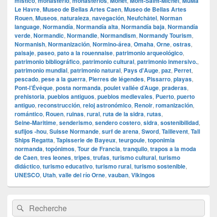
místico
,
monasterio
,
monasterios
,
Monet
,
Mont‑Saint‑Michel
,
MuMa
Le Havre
,
Museo de Bellas Artes Caen
,
Museo de Bellas Artes
Rouen
,
Museos
,
naturaleza
,
navegación
,
Neufchâtel
,
Norman
language
,
Normandía
,
Normandía alta
,
Normandía baja
,
Normandía
verde
,
Normandic
,
Normandie
,
Normandism
,
Normandy Tourism
,
Normanish
,
Normanización
,
Normino‑área
,
Omaha
,
Orne
,
ostras
,
paisaje
,
paseo
,
pato a la rouennaise
,
patrimonio arqueológico
,
patrimonio bibliográfico
,
patrimonio cultural
,
patrimonio inmersivo.
,
patrimonio mundial
,
patrimonio natural
,
Pays d'Auge
,
paz
,
Perret
,
pescado
,
pese a la guerra
,
Pierres de légendes
,
Pissarro
,
playas
,
Pont‑l’Évêque
,
posta normanda
,
poulet vallée d’Auge
,
praderas
,
prehistoria
,
pueblos antiguos
,
pueblos medievales
,
Puerto
,
puerto
antiguo
,
reconstrucción
,
reloj astronómico
,
Renoir
,
romanización
,
romántico
,
Rouen
,
ruinas
,
rural
,
ruta de la sidra
,
rutas
,
Seine‑Maritime
,
senderismo
,
sendero costero
,
sidra
,
sostenibilidad
,
sufijos ‑hou
,
Suisse Normande
,
surf de arena
,
Sword
,
Taillevent
,
Tall
Ships Regatta
,
Tapisserie de Bayeux
,
teurgoule
,
toponimia
normanda
,
topónimos
,
Tour de Francia
,
tranquilo
,
trapos a la moda
de Caen
,
tres leones
,
tripes
,
trufas
,
turismo cultural
,
turismo
didáctico
,
turismo educativo
,
turismo rural
,
turismo sostenible
,
UNESCO
,
Utah
,
valle del río Orne
,
vauban
,
Vikingos
Zone
Recherche :
Rechercher
principale
de