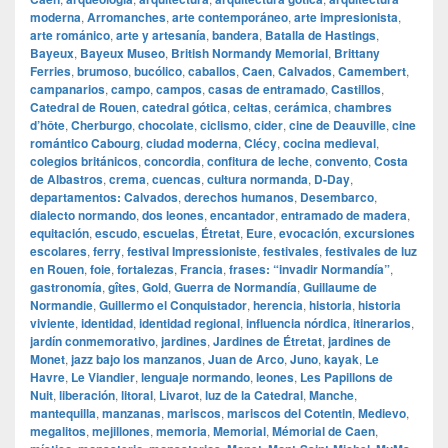
moderna
,
Arromanches
,
arte contemporáneo
,
arte impresionista
,
arte románico
,
arte y artesanía
,
bandera
,
Batalla de Hastings
,
Bayeux
,
Bayeux Museo
,
British Normandy Memorial
,
Brittany
Ferries
,
brumoso
,
bucólico
,
caballos
,
Caen
,
Calvados
,
Camembert
,
campanarios
,
campo
,
campos
,
casas de entramado
,
Castillos
,
Catedral de Rouen
,
catedral gótica
,
celtas
,
cerámica
,
chambres
d’hôte
,
Cherburgo
,
chocolate
,
ciclismo
,
cider
,
cine de Deauville
,
cine
romántico Cabourg
,
ciudad moderna
,
Clécy
,
cocina medieval
,
colegios británicos
,
concordia
,
confitura de leche
,
convento
,
Costa
de Albastros
,
crema
,
cuencas
,
cultura normanda
,
D‑Day
,
departamentos: Calvados
,
derechos humanos
,
Desembarco
,
dialecto normando
,
dos leones
,
encantador
,
entramado de madera
,
equitación
,
escudo
,
escuelas
,
Étretat
,
Eure
,
evocación
,
excursiones
escolares
,
ferry
,
festival Impressioniste
,
festivales
,
festivales de luz
en Rouen
,
foie
,
fortalezas
,
Francia
,
frases: “invadir Normandía”
,
gastronomía
,
gîtes
,
Gold
,
Guerra de Normandía
,
Guillaume de
Normandie
,
Guillermo el Conquistador
,
herencia
,
historia
,
historia
viviente
,
identidad
,
identidad regional
,
influencia nórdica
,
itinerarios
,
jardín conmemorativo
,
jardines
,
Jardines de Étretat
,
jardines de
Monet
,
jazz bajo los manzanos
,
Juan de Arco
,
Juno
,
kayak
,
Le
Havre
,
Le Viandier
,
lenguaje normando
,
leones
,
Les Papillons de
Nuit
,
liberación
,
litoral
,
Livarot
,
luz de la Catedral
,
Manche
,
mantequilla
,
manzanas
,
mariscos
,
mariscos del Cotentin
,
Medievo
,
megalitos
,
mejillones
,
memoria
,
Memorial
,
Mémorial de Caen
,