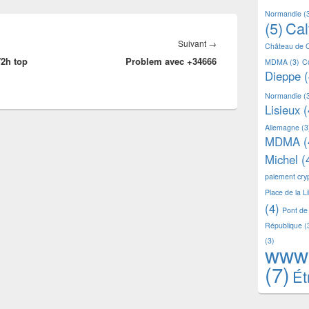
Normandie
(
(5)
Ca
Article
Suivant
→
Château de 
72h top
Problem avec +34666
suivant :
MDMA
(3)
C
Dieppe
(
Normandie
(
Lisieux
(
Allemagne
(3
MDMA
(
Michel
(
paiement cr
Place de la L
(4)
Pont de
République
(
(3)
www
(7)
Ét