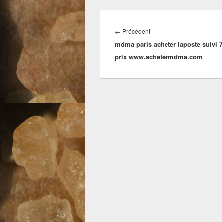
Navigation
de
Article
←
Précédent
l’article
mdma paris acheter laposte suivi 
précédent :
prix www.achetermdma.com