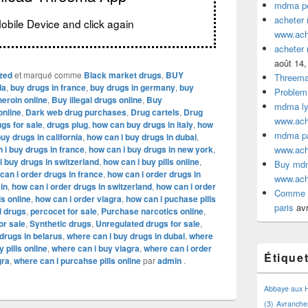
mdma pe
acheter
obile Device and click again
www.ac
acheter
août 14,
zed
et marqué comme
Black market drugs
,
BUY
Threem
da
,
buy drugs in france
,
buy drugs in germany
,
buy
Problem
eroin online
,
Buy illegal drugs online
,
Buy
mdma lyo
online
,
Dark web drug purchases
,
Drug cartels
,
Drug
www.ac
gs for sale
,
drugs plug
,
how can buy drugs in italy
,
how
mdma par
uy drugs in california
,
how can i buy drugs in dubai
,
 i buy drugs in france
,
how can i buy drugs in new york
,
www.ac
i buy drugs in switzerland
,
how can i buy pills online
,
Buy mdm
can i order drugs in france
,
how can i order drugs in
www.ac
in
,
how can i order drugs in switzerland
,
how can i order
Comme a
ls online
,
how can i order viagra
,
how can i puchase pills
paris
avr
l drugs
,
percocet for sale
,
Purchase narcotics online
,
or sale
,
Synthetic drugs
,
Unregulated drugs for sale
,
drugs in belarus
,
where can i buy drugs in dubai
,
where
 pills online
,
where can i buy viagra
,
where can i order
Étique
gra
,
where can i purcahse pills online
par
admin
.
Abbaye aux
(3)
Avranche