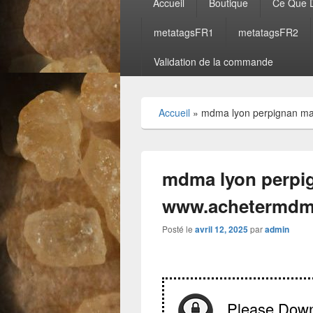
Accueil
Boutique
Ce Que D
principal
metatagsFR1
metatagsFR2
Validation de la commande
Accueil
»
mdma lyon perpignan ma
mdma lyon perpig
www.achetermdm
Posté le
avril 12, 2025
par
admin
Please Dow