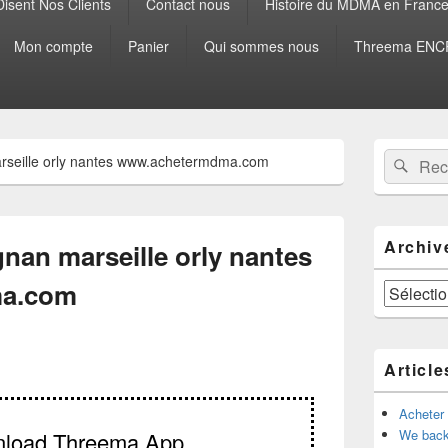
isent Nos Clients
Contact nous
Histoire du MDMA en Franc
Mon compte
Panier
Qui sommes nous
Threema ENCR
Zone
Recherche 
Rech
rseille orly nantes www.achetermdma.com
principale
de
widget
pour
la
Archiv
nan marseille orly nantes
barre
latérale
a.com
Archives
Article
Acheter
We back
nload Threema App