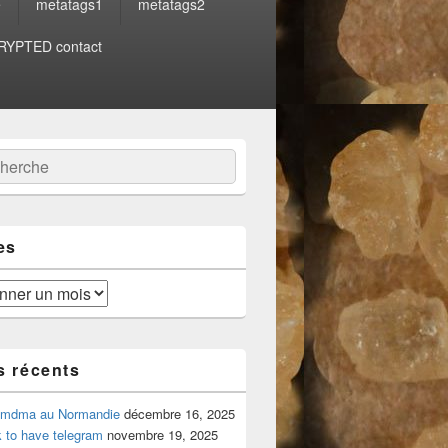
e
metatags1
metatags2
YPTED contact
:
ercher
es
s récents
 mdma au Normandie
décembre 16, 2025
 to have telegram
novembre 19, 2025