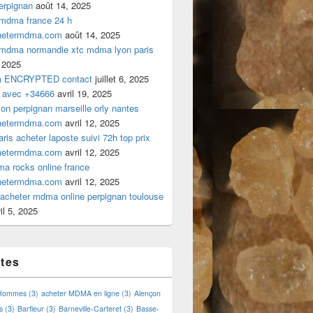
rpignan
août 14, 2025
 mdma france 24 h
hetermdma.com
août 14, 2025
 mdma normandie xtc mdma lyon paris
 2025
a ENCRYPTED contact
juillet 6, 2025
 avec +34666
avril 19, 2025
n perpignan marseille orly nantes
hetermdma.com
avril 12, 2025
is acheter laposte suivi 72h top prix
hetermdma.com
avril 12, 2025
a rocks online france
hetermdma.com
avril 12, 2025
cheter mdma online perpignan toulouse
il 5, 2025
ttes
 Hommes
(3)
acheter MDMA en ligne
(3)
Alençon
s
(3)
Barfleur
(3)
Barneville-Carteret
(3)
Basse-