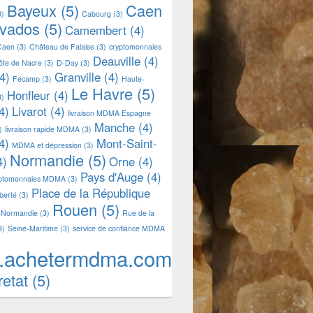
Bayeux
(5)
Caen
3)
Cabourg
(3)
lvados
(5)
Camembert
(4)
Caen
(3)
Château de Falaise
(3)
cryptomonnaies
Deauville
(4)
ôte de Nacre
(3)
D-Day
(3)
4)
Granville
(4)
Fécamp
(3)
Haute-
Le Havre
(5)
Honfleur
(4)
3)
4)
Livarot
(4)
livraison MDMA Espagne
Manche
(4)
)
livraison rapide MDMA
(3)
4)
Mont-Saint-
MDMA et dépression
(3)
Normandie
(5)
4)
Orne
(4)
Pays d'Auge
(4)
yptomonnaies MDMA
(3)
Place de la République
iberté
(3)
Rouen
(5)
 Normandie
(3)
Rue de la
3)
Seine-Maritime
(3)
service de confiance MDMA
.achetermdma.com
retat
(5)