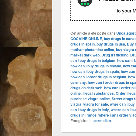
to your M
Cet article a été posté dans
Uncategori
COCAINE ONLINE
,
buy drugs in cana
drugs in spain
,
buy drugs in usa
,
Buy h
methamphetamine online
,
buy viagra 
market dark web
,
Drug trafficking
,
Dru
can i buy drugs in belgium
,
how can i b
how can i buy drugs in finland
,
how can
how can i buy drugs in spain
,
how can 
how can i order drugs in belgium
,
how 
germany
,
how can i order drugs in spa
drugs on dark web
,
how can i order pil
online
,
Illegal substances
,
Order illega
purchase viagra online
,
Street drugs f
viagra
,
viagra for sale
,
wher can i buy 
can i buy drugs in italy
,
where can i buy
drugs in france
,
where can i order via
Enregistrer le
permalien
.