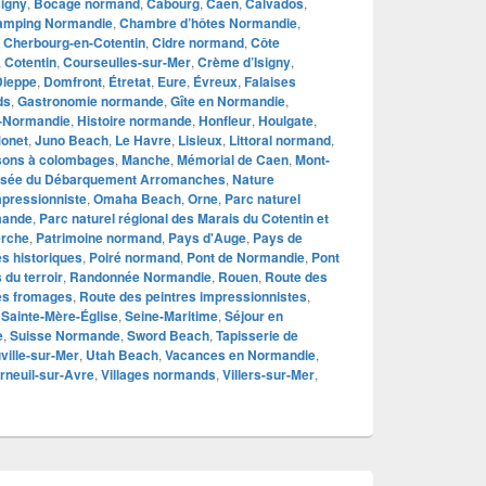
signy
,
Bocage normand
,
Cabourg
,
Caen
,
Calvados
,
amping Normandie
,
Chambre d’hôtes Normandie
,
,
Cherbourg-en-Cotentin
,
Cidre normand
,
Côte
,
Cotentin
,
Courseulles-sur-Mer
,
Crème d’Isigny
,
Dieppe
,
Domfront
,
Étretat
,
Eure
,
Évreux
,
Falaises
ds
,
Gastronomie normande
,
Gîte en Normandie
,
-Normandie
,
Histoire normande
,
Honfleur
,
Houlgate
,
Monet
,
Juno Beach
,
Le Havre
,
Lisieux
,
Littoral normand
,
sons à colombages
,
Manche
,
Mémorial de Caen
,
Mont-
sée du Débarquement Arromanches
,
Nature
pressionniste
,
Omaha Beach
,
Orne
,
Parc naturel
mande
,
Parc naturel régional des Marais du Cotentin et
erche
,
Patrimoine normand
,
Pays d'Auge
,
Pays de
s historiques
,
Poiré normand
,
Pont de Normandie
,
Pont
 du terroir
,
Randonnée Normandie
,
Rouen
,
Route des
es fromages
,
Route des peintres impressionnistes
,
,
Sainte-Mère-Église
,
Seine-Maritime
,
Séjour en
e
,
Suisse Normande
,
Sword Beach
,
Tapisserie de
ville-sur-Mer
,
Utah Beach
,
Vacances en Normandie
,
rneuil-sur-Avre
,
Villages normands
,
Villers-sur-Mer
,