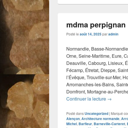
mdma perpignan
Posté le
août 14, 2025
par
admin
Normandie, Basse-Normandie,
Orne, Seine-Maritime, Eure, C
Deauville, Cabourg, Lisieux, 
Fécamp, Étretat, Dieppe, Saint
l’Évêque, Trouville-sur-Mer, Ho
Arromanches-les-Bains, Sainte-
Domfront, Mortagne-au-Perche,
mdma per
Continuer la lecture
→
Posté dans
Uncategorized
|
Marqué c
Alençon
,
Architecture normande
,
Arr
Michel
,
Barfleur
,
Barneville-Carteret
,