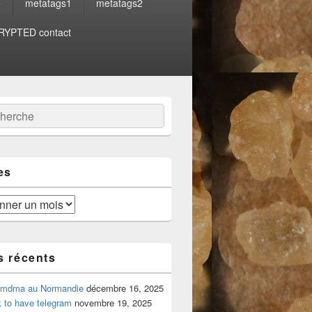
e
metatags1
metatags2
YPTED contact
:
ercher
es
s récents
 mdma au Normandie
décembre 16, 2025
 to have telegram
novembre 19, 2025