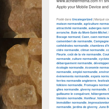
www.achetermdma.com n1 sho
Appto your Mobile Device and 
Posté dans
Uncategorized
|
Marqué c
maison normandie
,
agriculture norma
attractivité normandie
,
auberges nor
avranche
,
Baie du Mont-Saint-Michel
,
Bocage normand
,
Caen
,
caen norman
camembert de normandie
,
Campagne
cathédrales normandie
,
chambres d’h
cidre normandie
,
climat normandie
,
co
Fleurie
,
coût de la vie normandie
,
Cou
normande
,
culture normandie
,
cyclot
débarquement normandie
,
développe
écologie normandie
,
économie norma
normandie
,
emploi normandie
,
enviro
événements normandie
,
expats norm
ferries normandie angleterre
,
festiva
folklore normandie
,
Fromages norma
gîtes normandie
,
giverny normandie
,
guillaume le conquérant
,
hébergement
histoire normandie
,
Honfleur
,
hôtels 
immobilier normandie
,
impressionnis
normandie
,
jardins de giverny
,
Juno B