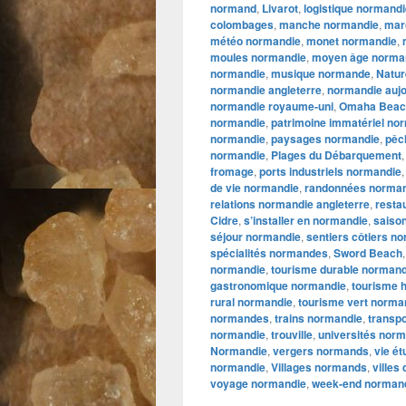
normand
,
Livarot
,
logistique normand
colombages
,
manche normandie
,
mar
météo normandie
,
monet normandie
,
moules normandie
,
moyen âge norma
normandie
,
musique normande
,
Natur
normandie angleterre
,
normandie aujo
normandie royaume-uni
,
Omaha Beac
normandie
,
patrimoine immatériel no
normandie
,
paysages normandie
,
pêc
normandie
,
Plages du Débarquement
fromage
,
ports industriels normandie
de vie normandie
,
randonnées norma
relations normandie angleterre
,
resta
Cidre
,
s’installer en normandie
,
saiso
séjour normandie
,
sentiers côtiers n
spécialités normandes
,
Sword Beach
normandie
,
tourisme durable normand
gastronomique normandie
,
tourisme 
rural normandie
,
tourisme vert norma
normandes
,
trains normandie
,
transp
normandie
,
trouville
,
universités nor
Normandie
,
vergers normands
,
vie é
normandie
,
Villages normands
,
villes
voyage normandie
,
week-end norman