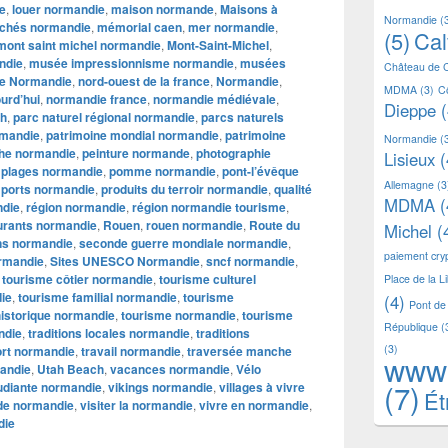
ie
,
louer normandie
,
maison normande
,
Maisons à
Normandie
(
chés normandie
,
mémorial caen
,
mer normandie
,
(5)
Ca
mont saint michel normandie
,
Mont-Saint-Michel
,
ndie
,
musée impressionnisme normandie
,
musées
Château de 
e Normandie
,
nord-ouest de la france
,
Normandie
,
MDMA
(3)
C
urd’hui
,
normandie france
,
normandie médiévale
,
Dieppe
(
h
,
parc naturel régional normandie
,
parcs naturels
rmandie
,
patrimoine mondial normandie
,
patrimoine
Normandie
(
he normandie
,
peinture normande
,
photographie
Lisieux
(
,
plages normandie
,
pomme normandie
,
pont-l’évêque
Allemagne
(3
,
ports normandie
,
produits du terroir normandie
,
qualité
MDMA
(
ndie
,
région normandie
,
région normandie tourisme
,
urants normandie
,
Rouen
,
rouen normandie
,
Route du
Michel
(
ns normandie
,
seconde guerre mondiale normandie
,
paiement cr
ormandie
,
Sites UNESCO Normandie
,
sncf normandie
,
,
tourisme côtier normandie
,
tourisme culturel
Place de la L
ie
,
tourisme familial normandie
,
tourisme
(4)
Pont de
historique normandie
,
tourisme normandie
,
tourisme
République
(
ndie
,
traditions locales normandie
,
traditions
(3)
ort normandie
,
travail normandie
,
traversée manche
www
mandie
,
Utah Beach
,
vacances normandie
,
Vélo
(7)
tudiante normandie
,
vikings normandie
,
villages à vivre
Ét
 de normandie
,
visiter la normandie
,
vivre en normandie
,
die