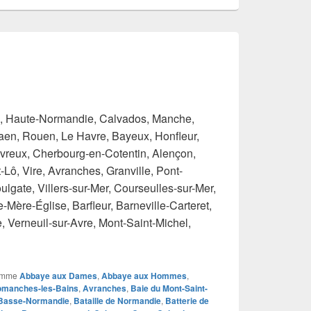
 Haute-Normandie, Calvados, Manche,
aen, Rouen, Le Havre, Bayeux, Honfleur,
Évreux, Cherbourg-en-Cotentin, Alençon,
-Lô, Vire, Avranches, Granville, Pont-
ulgate, Villers-sur-Mer, Courseulles-sur-Mer,
Mère-Église, Barfleur, Barneville-Carteret,
 Verneuil-sur-Avre, Mont-Saint-Michel,
pignan
omme
Abbaye aux Dames
,
Abbaye aux Hommes
,
omanches-les-Bains
,
Avranches
,
Baie du Mont-Saint-
Basse-Normandie
,
Bataille de Normandie
,
Batterie de