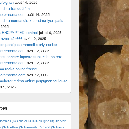
rpignan
août 14, 2025
 mdma france 24 h
hetermdma.com
août 14, 2025
 mdma normandie xtc mdma lyon paris
 2025
a ENCRYPTED contact
juillet 6, 2025
 avec +34666
avril 19, 2025
n perpignan marseille orly nantes
hetermdma.com
avril 12, 2025
is acheter laposte suivi 72h top prix
hetermdma.com
avril 12, 2025
a rocks online france
hetermdma.com
avril 12, 2025
cheter mdma online perpignan toulouse
il 5, 2025
ttes
 Hommes
(3)
acheter MDMA en ligne
(3)
Alençon
s
(3)
Barfleur
(3)
Barneville-Carteret
(3)
Basse-