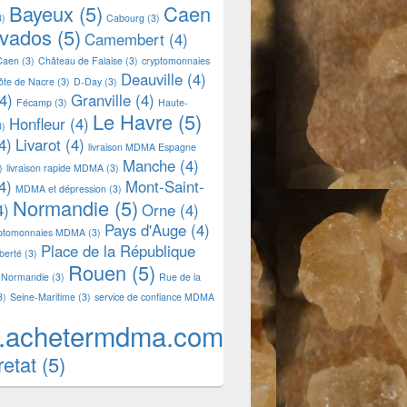
Bayeux
(5)
Caen
3)
Cabourg
(3)
lvados
(5)
Camembert
(4)
Caen
(3)
Château de Falaise
(3)
cryptomonnaies
Deauville
(4)
ôte de Nacre
(3)
D-Day
(3)
4)
Granville
(4)
Fécamp
(3)
Haute-
Le Havre
(5)
Honfleur
(4)
3)
4)
Livarot
(4)
livraison MDMA Espagne
Manche
(4)
)
livraison rapide MDMA
(3)
4)
Mont-Saint-
MDMA et dépression
(3)
Normandie
(5)
4)
Orne
(4)
Pays d'Auge
(4)
yptomonnaies MDMA
(3)
Place de la République
iberté
(3)
Rouen
(5)
 Normandie
(3)
Rue de la
3)
Seine-Maritime
(3)
service de confiance MDMA
.achetermdma.com
retat
(5)