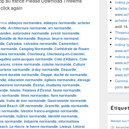
p au france Please Download Threema
mdma pe
click again
acheter
www.ac
acheter
omme
abbayes normandes
,
abbayes normandie
,
acheter
août 14,
ndie
,
Architecture normande
,
art normandie
,
Threem
mandes
,
autoroutes normandie
,
avenir normandie
,
Bataille de Normandie
,
Bayeux
,
beurre normand
,
Problem
die
,
Calvados
,
calvados normandie
,
Camembert
,
mdma lyo
 normande
,
Camping Normandie
,
Cathédrale de Rouen
,
www.ac
ôtes normandie
,
Cherbourg
,
Cherbourg-en-Cotentin
,
mdma par
quilles saint-jacques normandie
,
Côte d’Albâtre
,
Côte
www.ac
tances
,
crème normande
,
cuisine normande
,
Culture
Buy mdm
ourisme normandie
,
d-day normandie
,
Deauville
,
ment durable normandie
,
Dieppe
,
duché de normandie
,
www.ac
ndie
,
éducation normandie
,
églises normandes
,
élevage
Comme a
nnement normandie
,
Étretat
,
étudiants normandie
,
paris
avr
andie
,
falaise
,
Falaises d’Étretat
,
faune normandie
,
ls normandie
,
fêtes normandes
,
flore normandie
,
nds
,
fruits de mer normandie
,
Gastronomie normande
,
Gold Beach
,
GR normandie
,
Granville
,
guide normandie
,
Étique
 normandie
,
histoire franco-anglaise normandie
,
normandie
,
huîtres normandie
,
identité normande
,
me normandie
,
industrie normandie
,
informations
Abbaye aux
each
,
Le Havre
,
le havre normandie
,
Lisieux
,
Littoral
(3)
Avranche