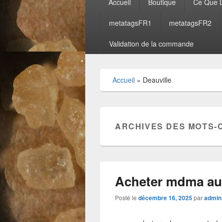
Accueil
Boutique
Ce Que D
principal
metatagsFR1
metatagsFR2
Validation de la commande
Accueil
»
Deauville
ARCHIVES DES MOTS-
Acheter mdma au
Posté le
décembre 16, 2025
par
admin