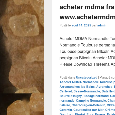
acheter mdma fra
www.achetermdm
Posté le
août 14, 2025
par
admin
Acheter MDMA Normandie Tou
Normandie Toulouse perpign
Toulouse perpignan Bitcoin 
perpignan Bitcoin Acheter M
Please Download Threema Appt
Posté dans
Uncategorized
|
Marqué c
Acheter MDMA Normandie Toulouse pe
Arromanches-les-Bains
,
Avranches
,
Carteret
,
Basse-Normandie
,
Bataille
Beurre d’Isigny
,
Bocage normand
,
Ca
normande
,
Camping Normandie
,
Cham
Falaise
,
Cherbourg-en-Cotentin
,
Cidr
Cotentin
,
Courseulles-sur-Mer
,
Crème 
Domfront
,
Étretat
,
Eure
,
Évreux
,
Falai