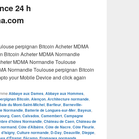
nce 24 h
a.com
louse perpignan Bitcoin Acheter MDMA
an Bitcoin Acheter MDMA Normandie
Acheter MDMA Normandie Toulouse
DMA Normandie Toulouse perpignan Bitcoin
o your Mobile Device and click again
omme
Abbaye aux Dames
,
Abbaye aux Hommes
,
rpignan Bitcoin
,
Alençon
,
Architecture normande
,
Baie du Mont-Saint-Michel
,
Barfleur
,
Barneville-
 de Normandie
,
Batterie de Longues-sur-Mer
,
Bayeux
,
bourg
,
Caen
,
Calvados
,
Camembert
,
Campagne
bre d’hôtes Normandie
,
Château de Caen
,
Château de
e normand
,
Côte d’Albâtre
,
Côte de Nacre
,
Côte Fleurie
,
d’Isigny
,
Culture normande
,
D-Day
,
Deauville
,
Dieppe
,
ses d’Étretat
,
Fécamp
,
Fromages normands
,