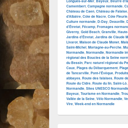
Longues-sur-Mer
,
Bayeux
,
Beurre d’I
Camembert
,
Campagne normande
,
C
Château de Caen
,
Château de Falaise
d’Albâtre
,
Côte de Nacre
,
Côte Fleurie
Culture normande
,
D-Day
,
Deauville
,
d’Étretat
,
Fécamp
,
Fromages norman
Giverny
,
Gold Beach
,
Granville
,
Haute
Jardins d’Étretat
,
Jardins de Claude 
Livarot
,
Maison de Claude Monet
,
Mai
Saint-Michel
,
Mortagne-au-Perche
,
Mu
Normandie
,
Normandie
,
Normandie im
régional des Boucles de la Seine nor
du Bessin
,
Parc naturel régional du P
Caux
,
Plages du Débarquement
,
Plage
de Tancarville
,
Pont-l'Évêque
,
Produits
abbayes
,
Route des falaises
,
Route d
Route du Cidre
,
Route du lin
,
Saint-Lô
Normandie
,
Sites UNESCO Normandi
Bayeux
,
Tourisme en Normandie
,
Trou
Vallée de la Seine
,
Vélo Normandie
,
Ve
Vire
,
Week-end en Normandie