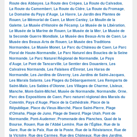
Route des Abbayes
,
La Route des Crêpes
,
La Route du Calvados
,
La Route du Camembert
,
La Route du Cidre
,
La Route du Fromage
,
Le Domaine du Pays d'Auge
,
Le Havre
,
Le Jardin des Plantes de
Rouen
,
Le Mémorial de Caen
,
Le Mont Canisy
,
Le Moulin de la
Galette
,
Le Musée d'Histoire de Fécamp
,
Le Musée de la Libération
,
Le Musée de la Marine de Rouen
,
Le Musée de la Mer
,
Le Musée de
la Seconde Guerre Mondiale
,
Le Musée des Beaux-Arts de Caen
,
Le
Musée des Beaux-Arts de Rouen
,
Le Musée des Traditions
Normandes
,
Le Musée Monet
,
Le Parc du Château de Caen
,
Le Parc
Floral de Haute-Normandie
,
Le Parc Naturel des Boucles de la Seine
Normande
,
Le Parc Naturel Régional de Normandie
,
Le Pays
d'Auge
,
Le Pont de Tancarville
,
Le Sentier des Douaniers
,
Les
Calvaires Normands
,
Les Falaises d'Étretat
,
Les Haras de
Normandie
,
Les Jardins de Giverny
,
Les Jardins de Saint-Jacques
,
Les Marais Salants
,
Les Plages du Débarquement
,
Les Remparts de
Saint-Malo
,
Les Sables d'Olonne
,
Les Villages de Charme
,
Lisieux
,
Manche
,
Mont-Saint-Michel
,
Musée de Normandie
,
Normandie
,
Orne
,
Parc des Expositions de Caen
,
Parc naturel régional des Marais du
Cotentin
,
Pays d'Auge
,
Place de la Cathédrale
,
Place de la
République
,
Place du Vieux-Marché
,
Place Saint-Pierre
,
Plage
d'Omaha
,
Plage de Juno
,
Plage de Sword
,
Plage Utah
,
Pont de
Normandie
,
Pont-Audemer
,
Promenade des Planches
,
Quai de la
Bourse
,
Rouen
,
Rue de l'Abbé Lemire
,
Rue de l'Église
,
Rue de la
Gare
,
Rue de la Paix
,
Rue de la Poste
,
Rue de la Résistance
,
Rue de
la Victoire
,
Rue des Carmes
,
Rue des Châteaux
,
Rue des Jardins
,