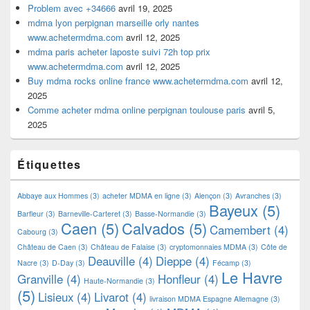
Problem avec +34666
avril 19, 2025
mdma lyon perpignan marseille orly nantes
www.achetermdma.com
avril 12, 2025
mdma paris acheter laposte suivi 72h top prix
www.achetermdma.com
avril 12, 2025
Buy mdma rocks online france www.achetermdma.com
avril 12,
2025
Comme acheter mdma online perpignan toulouse paris
avril 5,
2025
Étiquettes
Abbaye aux Hommes
(3)
acheter MDMA en ligne
(3)
Alençon
(3)
Avranches
(3)
Bayeux
(5)
Barfleur
(3)
Barneville-Carteret
(3)
Basse-Normandie
(3)
Caen
(5)
Calvados
(5)
Camembert
(4)
Cabourg
(3)
Château de Caen
(3)
Château de Falaise
(3)
cryptomonnaies MDMA
(3)
Côte de
Deauville
(4)
Dieppe
(4)
Nacre
(3)
D-Day
(3)
Fécamp
(3)
Le Havre
Granville
(4)
Honfleur
(4)
Haute-Normandie
(3)
(5)
Lisieux
(4)
Livarot
(4)
livraison MDMA Espagne Allemagne
(3)