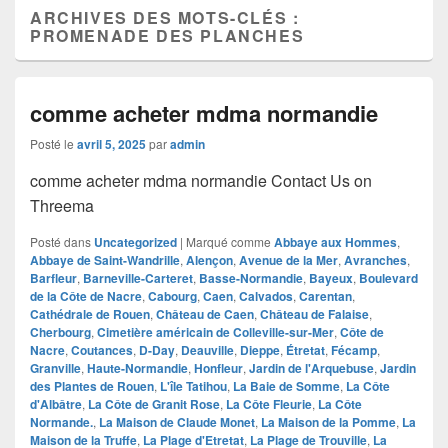
ARCHIVES DES MOTS-CLÉS :
PROMENADE DES PLANCHES
comme acheter mdma normandie
Posté le
avril 5, 2025
par
admin
comme acheter mdma normandie Contact Us on
Threema
Posté dans
Uncategorized
|
Marqué comme
Abbaye aux Hommes
,
Abbaye de Saint-Wandrille
,
Alençon
,
Avenue de la Mer
,
Avranches
,
Barfleur
,
Barneville-Carteret
,
Basse-Normandie
,
Bayeux
,
Boulevard
de la Côte de Nacre
,
Cabourg
,
Caen
,
Calvados
,
Carentan
,
Cathédrale de Rouen
,
Château de Caen
,
Château de Falaise
,
Cherbourg
,
Cimetière américain de Colleville-sur-Mer
,
Côte de
Nacre
,
Coutances
,
D-Day
,
Deauville
,
Dieppe
,
Étretat
,
Fécamp
,
Granville
,
Haute-Normandie
,
Honfleur
,
Jardin de l'Arquebuse
,
Jardin
des Plantes de Rouen
,
L'île Tatihou
,
La Baie de Somme
,
La Côte
d'Albâtre
,
La Côte de Granit Rose
,
La Côte Fleurie
,
La Côte
Normande.
,
La Maison de Claude Monet
,
La Maison de la Pomme
,
La
Maison de la Truffe
,
La Plage d'Etretat
,
La Plage de Trouville
,
La