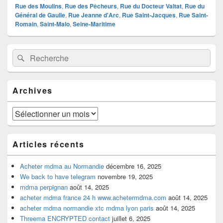
Rue des Moulins
,
Rue des Pêcheurs
,
Rue du Docteur Valtat
,
Rue du
Général de Gaulle
,
Rue Jeanne d'Arc
,
Rue Saint-Jacques
,
Rue Saint-
Romain
,
Saint-Malo
,
Seine-Maritime
Zone
Recherche :
Rechercher
principale
de
widget
pour
Archives
la
barre
latérale
Archives
Articles récents
Acheter mdma au Normandie
décembre 16, 2025
We back to have telegram
novembre 19, 2025
mdma perpignan
août 14, 2025
acheter mdma france 24 h www.achetermdma.com
août 14, 2025
acheter mdma normandie xtc mdma lyon paris
août 14, 2025
Threema ENCRYPTED contact
juillet 6, 2025