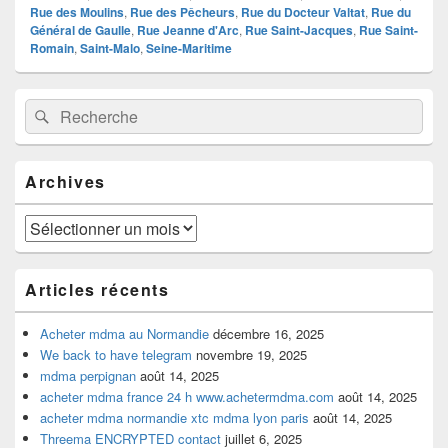
Rue des Moulins
,
Rue des Pêcheurs
,
Rue du Docteur Valtat
,
Rue du
Général de Gaulle
,
Rue Jeanne d'Arc
,
Rue Saint-Jacques
,
Rue Saint-
Romain
,
Saint-Malo
,
Seine-Maritime
Zone
Recherche :
Rechercher
principale
de
widget
pour
Archives
la
barre
latérale
Archives
Articles récents
Acheter mdma au Normandie
décembre 16, 2025
We back to have telegram
novembre 19, 2025
mdma perpignan
août 14, 2025
acheter mdma france 24 h www.achetermdma.com
août 14, 2025
acheter mdma normandie xtc mdma lyon paris
août 14, 2025
Threema ENCRYPTED contact
juillet 6, 2025