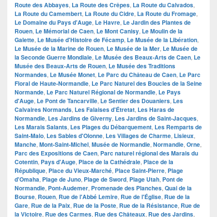
Route des Abbayes
,
La Route des Crêpes
,
La Route du Calvados
,
La Route du Camembert
,
La Route du Cidre
,
La Route du Fromage
,
Le Domaine du Pays d'Auge
,
Le Havre
,
Le Jardin des Plantes de
Rouen
,
Le Mémorial de Caen
,
Le Mont Canisy
,
Le Moulin de la
Galette
,
Le Musée d'Histoire de Fécamp
,
Le Musée de la Libération
,
Le Musée de la Marine de Rouen
,
Le Musée de la Mer
,
Le Musée de
la Seconde Guerre Mondiale
,
Le Musée des Beaux-Arts de Caen
,
Le
Musée des Beaux-Arts de Rouen
,
Le Musée des Traditions
Normandes
,
Le Musée Monet
,
Le Parc du Château de Caen
,
Le Parc
Floral de Haute-Normandie
,
Le Parc Naturel des Boucles de la Seine
Normande
,
Le Parc Naturel Régional de Normandie
,
Le Pays
d'Auge
,
Le Pont de Tancarville
,
Le Sentier des Douaniers
,
Les
Calvaires Normands
,
Les Falaises d'Étretat
,
Les Haras de
Normandie
,
Les Jardins de Giverny
,
Les Jardins de Saint-Jacques
,
Les Marais Salants
,
Les Plages du Débarquement
,
Les Remparts de
Saint-Malo
,
Les Sables d'Olonne
,
Les Villages de Charme
,
Lisieux
,
Manche
,
Mont-Saint-Michel
,
Musée de Normandie
,
Normandie
,
Orne
,
Parc des Expositions de Caen
,
Parc naturel régional des Marais du
Cotentin
,
Pays d'Auge
,
Place de la Cathédrale
,
Place de la
République
,
Place du Vieux-Marché
,
Place Saint-Pierre
,
Plage
d'Omaha
,
Plage de Juno
,
Plage de Sword
,
Plage Utah
,
Pont de
Normandie
,
Pont-Audemer
,
Promenade des Planches
,
Quai de la
Bourse
,
Rouen
,
Rue de l'Abbé Lemire
,
Rue de l'Église
,
Rue de la
Gare
,
Rue de la Paix
,
Rue de la Poste
,
Rue de la Résistance
,
Rue de
la Victoire
,
Rue des Carmes
,
Rue des Châteaux
,
Rue des Jardins
,