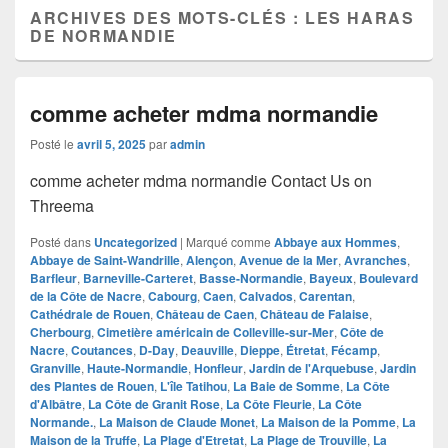
ARCHIVES DES MOTS-CLÉS :
LES HARAS
DE NORMANDIE
comme acheter mdma normandie
Posté le
avril 5, 2025
par
admin
comme acheter mdma normandie Contact Us on
Threema
Posté dans
Uncategorized
|
Marqué comme
Abbaye aux Hommes
,
Abbaye de Saint-Wandrille
,
Alençon
,
Avenue de la Mer
,
Avranches
,
Barfleur
,
Barneville-Carteret
,
Basse-Normandie
,
Bayeux
,
Boulevard
de la Côte de Nacre
,
Cabourg
,
Caen
,
Calvados
,
Carentan
,
Cathédrale de Rouen
,
Château de Caen
,
Château de Falaise
,
Cherbourg
,
Cimetière américain de Colleville-sur-Mer
,
Côte de
Nacre
,
Coutances
,
D-Day
,
Deauville
,
Dieppe
,
Étretat
,
Fécamp
,
Granville
,
Haute-Normandie
,
Honfleur
,
Jardin de l'Arquebuse
,
Jardin
des Plantes de Rouen
,
L'île Tatihou
,
La Baie de Somme
,
La Côte
d'Albâtre
,
La Côte de Granit Rose
,
La Côte Fleurie
,
La Côte
Normande.
,
La Maison de Claude Monet
,
La Maison de la Pomme
,
La
Maison de la Truffe
,
La Plage d'Etretat
,
La Plage de Trouville
,
La