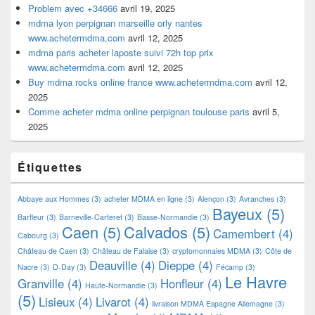
Problem avec +34666
avril 19, 2025
mdma lyon perpignan marseille orly nantes
www.achetermdma.com
avril 12, 2025
mdma paris acheter laposte suivi 72h top prix
www.achetermdma.com
avril 12, 2025
Buy mdma rocks online france www.achetermdma.com
avril 12,
2025
Comme acheter mdma online perpignan toulouse paris
avril 5,
2025
Étiquettes
Abbaye aux Hommes
(3)
acheter MDMA en ligne
(3)
Alençon
(3)
Avranches
(3)
Bayeux
(5)
Barfleur
(3)
Barneville-Carteret
(3)
Basse-Normandie
(3)
Caen
(5)
Calvados
(5)
Camembert
(4)
Cabourg
(3)
Château de Caen
(3)
Château de Falaise
(3)
cryptomonnaies MDMA
(3)
Côte de
Deauville
(4)
Dieppe
(4)
Nacre
(3)
D-Day
(3)
Fécamp
(3)
Le Havre
Granville
(4)
Honfleur
(4)
Haute-Normandie
(3)
(5)
Lisieux
(4)
Livarot
(4)
livraison MDMA Espagne Allemagne
(3)