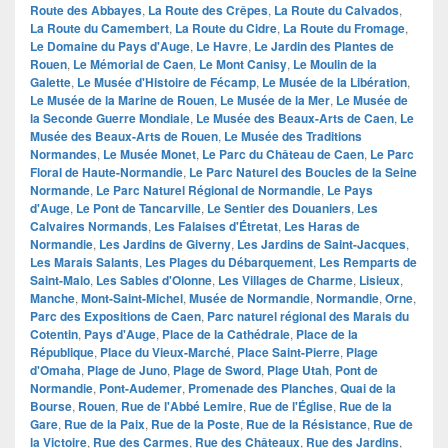
Route des Abbayes
,
La Route des Crêpes
,
La Route du Calvados
,
La Route du Camembert
,
La Route du Cidre
,
La Route du Fromage
,
Le Domaine du Pays d'Auge
,
Le Havre
,
Le Jardin des Plantes de
Rouen
,
Le Mémorial de Caen
,
Le Mont Canisy
,
Le Moulin de la
Galette
,
Le Musée d'Histoire de Fécamp
,
Le Musée de la Libération
,
Le Musée de la Marine de Rouen
,
Le Musée de la Mer
,
Le Musée de
la Seconde Guerre Mondiale
,
Le Musée des Beaux-Arts de Caen
,
Le
Musée des Beaux-Arts de Rouen
,
Le Musée des Traditions
Normandes
,
Le Musée Monet
,
Le Parc du Château de Caen
,
Le Parc
Floral de Haute-Normandie
,
Le Parc Naturel des Boucles de la Seine
Normande
,
Le Parc Naturel Régional de Normandie
,
Le Pays
d'Auge
,
Le Pont de Tancarville
,
Le Sentier des Douaniers
,
Les
Calvaires Normands
,
Les Falaises d'Étretat
,
Les Haras de
Normandie
,
Les Jardins de Giverny
,
Les Jardins de Saint-Jacques
,
Les Marais Salants
,
Les Plages du Débarquement
,
Les Remparts de
Saint-Malo
,
Les Sables d'Olonne
,
Les Villages de Charme
,
Lisieux
,
Manche
,
Mont-Saint-Michel
,
Musée de Normandie
,
Normandie
,
Orne
,
Parc des Expositions de Caen
,
Parc naturel régional des Marais du
Cotentin
,
Pays d'Auge
,
Place de la Cathédrale
,
Place de la
République
,
Place du Vieux-Marché
,
Place Saint-Pierre
,
Plage
d'Omaha
,
Plage de Juno
,
Plage de Sword
,
Plage Utah
,
Pont de
Normandie
,
Pont-Audemer
,
Promenade des Planches
,
Quai de la
Bourse
,
Rouen
,
Rue de l'Abbé Lemire
,
Rue de l'Église
,
Rue de la
Gare
,
Rue de la Paix
,
Rue de la Poste
,
Rue de la Résistance
,
Rue de
la Victoire
,
Rue des Carmes
,
Rue des Châteaux
,
Rue des Jardins
,