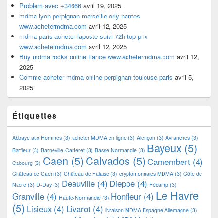
Problem avec +34666
avril 19, 2025
mdma lyon perpignan marseille orly nantes
www.achetermdma.com
avril 12, 2025
mdma paris acheter laposte suivi 72h top prix
www.achetermdma.com
avril 12, 2025
Buy mdma rocks online france www.achetermdma.com
avril 12,
2025
Comme acheter mdma online perpignan toulouse paris
avril 5,
2025
Étiquettes
Abbaye aux Hommes
(3)
acheter MDMA en ligne
(3)
Alençon
(3)
Avranches
(3)
Bayeux
(5)
Barfleur
(3)
Barneville-Carteret
(3)
Basse-Normandie
(3)
Caen
(5)
Calvados
(5)
Camembert
(4)
Cabourg
(3)
Château de Caen
(3)
Château de Falaise
(3)
cryptomonnaies MDMA
(3)
Côte de
Deauville
(4)
Dieppe
(4)
Nacre
(3)
D-Day
(3)
Fécamp
(3)
Le Havre
Granville
(4)
Honfleur
(4)
Haute-Normandie
(3)
(5)
Lisieux
(4)
Livarot
(4)
livraison MDMA Espagne Allemagne
(3)