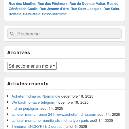
Rue des Moulins
,
Rue des Pêcheurs
,
Rue du Docteur Valtat
,
Rue du
Général de Gaulle
,
Rue Jeanne d'Arc
,
Rue Saint-Jacques
,
Rue Saint-
Romain
,
Saint-Malo
,
Seine-Maritime
Zone
Recherche :
Rechercher
principale
de
widget
pour
Archives
la
barre
latérale
Archives
Articles récents
Acheter mdma au Normandie
décembre 16, 2025
We back to have telegram
novembre 19, 2025
mdma perpignan
août 14, 2025
acheter mdma france 24 h www.achetermdma.com
août 14, 2025
acheter mdma normandie xtc mdma lyon paris
août 14, 2025
Threema ENCRYPTED contact
juillet 6, 2025