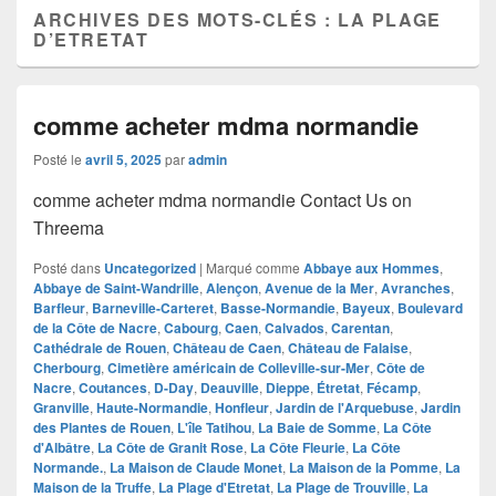
ARCHIVES DES MOTS-CLÉS :
LA PLAGE
D’ETRETAT
comme acheter mdma normandie
Posté le
avril 5, 2025
par
admin
comme acheter mdma normandie Contact Us on
Threema
Posté dans
Uncategorized
|
Marqué comme
Abbaye aux Hommes
,
Abbaye de Saint-Wandrille
,
Alençon
,
Avenue de la Mer
,
Avranches
,
Barfleur
,
Barneville-Carteret
,
Basse-Normandie
,
Bayeux
,
Boulevard
de la Côte de Nacre
,
Cabourg
,
Caen
,
Calvados
,
Carentan
,
Cathédrale de Rouen
,
Château de Caen
,
Château de Falaise
,
Cherbourg
,
Cimetière américain de Colleville-sur-Mer
,
Côte de
Nacre
,
Coutances
,
D-Day
,
Deauville
,
Dieppe
,
Étretat
,
Fécamp
,
Granville
,
Haute-Normandie
,
Honfleur
,
Jardin de l'Arquebuse
,
Jardin
des Plantes de Rouen
,
L'île Tatihou
,
La Baie de Somme
,
La Côte
d'Albâtre
,
La Côte de Granit Rose
,
La Côte Fleurie
,
La Côte
Normande.
,
La Maison de Claude Monet
,
La Maison de la Pomme
,
La
Maison de la Truffe
,
La Plage d'Etretat
,
La Plage de Trouville
,
La