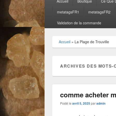
Accueil
Boutique
Ce Que D
principal
metatagsFR1
metatagsFR2
Validation de la commande
Accueil
»
La Plage de Trouville
ARCHIVES DES MOTS-
comme acheter 
Posté le
avril 5, 2025
par
admin