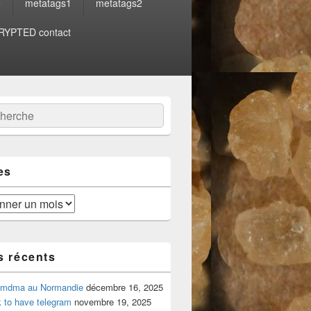
e
metatags1
metatags2
YPTED contact
:
ercher
es
s récents
 mdma au Normandie
décembre 16, 2025
 to have telegram
novembre 19, 2025