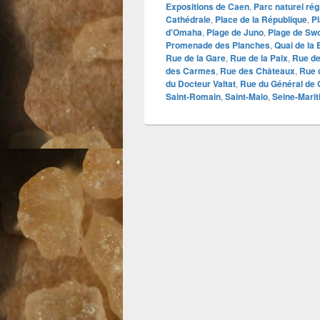
Expositions de Caen
,
Parc naturel rég
Cathédrale
,
Place de la République
,
P
d'Omaha
,
Plage de Juno
,
Plage de Sw
Promenade des Planches
,
Quai de la
Rue de la Gare
,
Rue de la Paix
,
Rue de
des Carmes
,
Rue des Châteaux
,
Rue 
du Docteur Valtat
,
Rue du Général de 
Saint-Romain
,
Saint-Malo
,
Seine-Mari