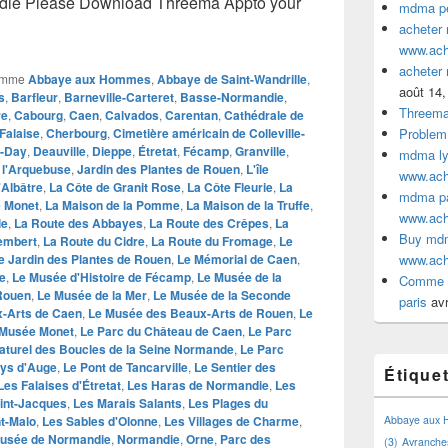
ie Please Download Threema Appto your
mdma pe
acheter
www.ac
acheter
omme
Abbaye aux Hommes
,
Abbaye de Saint-Wandrille
,
août 14,
s
,
Barfleur
,
Barneville-Carteret
,
Basse-Normandie
,
Threem
re
,
Cabourg
,
Caen
,
Calvados
,
Carentan
,
Cathédrale de
Falaise
,
Cherbourg
,
Cimetière américain de Colleville-
Problem
-Day
,
Deauville
,
Dieppe
,
Étretat
,
Fécamp
,
Granville
,
mdma lyo
 l'Arquebuse
,
Jardin des Plantes de Rouen
,
L'île
www.ac
'Albâtre
,
La Côte de Granit Rose
,
La Côte Fleurie
,
La
mdma par
e Monet
,
La Maison de la Pomme
,
La Maison de la Truffe
,
www.ac
le
,
La Route des Abbayes
,
La Route des Crêpes
,
La
Buy mdm
embert
,
La Route du Cidre
,
La Route du Fromage
,
Le
e Jardin des Plantes de Rouen
,
Le Mémorial de Caen
,
www.ac
te
,
Le Musée d'Histoire de Fécamp
,
Le Musée de la
Comme a
 Rouen
,
Le Musée de la Mer
,
Le Musée de la Seconde
paris
avr
-Arts de Caen
,
Le Musée des Beaux-Arts de Rouen
,
Le
 Musée Monet
,
Le Parc du Château de Caen
,
Le Parc
aturel des Boucles de la Seine Normande
,
Le Parc
ys d'Auge
,
Le Pont de Tancarville
,
Le Sentier des
Étique
Les Falaises d'Étretat
,
Les Haras de Normandie
,
Les
aint-Jacques
,
Les Marais Salants
,
Les Plages du
t-Malo
,
Les Sables d'Olonne
,
Les Villages de Charme
,
Abbaye aux
usée de Normandie
,
Normandie
,
Orne
,
Parc des
(3)
Avranche