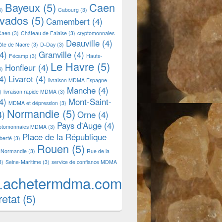
Bayeux
(5)
Caen
3)
Cabourg
(3)
lvados
(5)
Camembert
(4)
Caen
(3)
Château de Falaise
(3)
cryptomonnaies
Deauville
(4)
ôte de Nacre
(3)
D-Day
(3)
4)
Granville
(4)
Fécamp
(3)
Haute-
Le Havre
(5)
Honfleur
(4)
3)
4)
Livarot
(4)
livraison MDMA Espagne
Manche
(4)
)
livraison rapide MDMA
(3)
4)
Mont-Saint-
MDMA et dépression
(3)
Normandie
(5)
4)
Orne
(4)
Pays d'Auge
(4)
yptomonnaies MDMA
(3)
Place de la République
iberté
(3)
Rouen
(5)
 Normandie
(3)
Rue de la
3)
Seine-Maritime
(3)
service de confiance MDMA
.achetermdma.com
retat
(5)