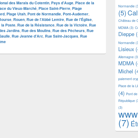
ional des Marais du Cotentin
,
Pays d'Auge
,
Place de la
Normandie
(
lace du Vieux-Marché
,
Place Saint-Pierre
,
Plage
(5)
Ca
ord
,
Plage Utah
,
Pont de Normandie
,
Pont-Audemer
,
 Bourse
,
Rouen
,
Rue de l'Abbé Lemire
,
Rue de l'Église
,
Château de 
 la Poste
,
Rue de la Résistance
,
Rue de la Victoire
,
Rue
MDMA
(3)
C
des Jardins
,
Rue des Moulins
,
Rue des Pêcheurs
,
Rue
Dieppe
(
Gaulle
,
Rue Jeanne d'Arc
,
Rue Saint-Jacques
,
Rue
time
Normandie
(
Lisieux
(
Allemagne
(3
MDMA
(
Michel
(
paiement cr
Place de la L
(4)
Pont de
République
(
(3)
www
(7)
Ét