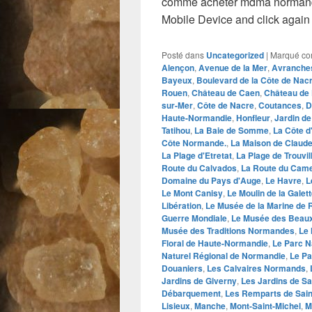
comme acheter mdma normand
Mobile Device and click again
Posté dans
Uncategorized
|
Marqué c
Alençon
,
Avenue de la Mer
,
Avranche
Bayeux
,
Boulevard de la Côte de Nac
Rouen
,
Château de Caen
,
Château de 
sur-Mer
,
Côte de Nacre
,
Coutances
,
D
Haute-Normandie
,
Honfleur
,
Jardin de
Tatihou
,
La Baie de Somme
,
La Côte d
Côte Normande.
,
La Maison de Claud
La Plage d'Etretat
,
La Plage de Trouvil
Route du Calvados
,
La Route du Cam
Domaine du Pays d'Auge
,
Le Havre
,
L
Le Mont Canisy
,
Le Moulin de la Galet
Libération
,
Le Musée de la Marine de
Guerre Mondiale
,
Le Musée des Beaux
Musée des Traditions Normandes
,
Le
Floral de Haute-Normandie
,
Le Parc N
Naturel Régional de Normandie
,
Le Pa
Douaniers
,
Les Calvaires Normands
,
Jardins de Giverny
,
Les Jardins de S
Débarquement
,
Les Remparts de Sain
Lisieux
,
Manche
,
Mont-Saint-Michel
,
M