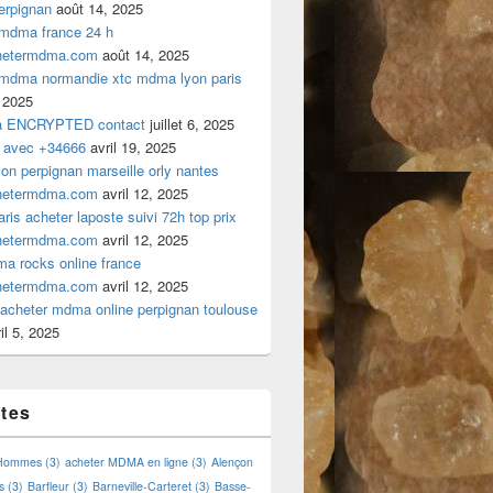
rpignan
août 14, 2025
 mdma france 24 h
hetermdma.com
août 14, 2025
 mdma normandie xtc mdma lyon paris
 2025
a ENCRYPTED contact
juillet 6, 2025
 avec +34666
avril 19, 2025
n perpignan marseille orly nantes
hetermdma.com
avril 12, 2025
is acheter laposte suivi 72h top prix
hetermdma.com
avril 12, 2025
a rocks online france
hetermdma.com
avril 12, 2025
cheter mdma online perpignan toulouse
il 5, 2025
ttes
 Hommes
(3)
acheter MDMA en ligne
(3)
Alençon
s
(3)
Barfleur
(3)
Barneville-Carteret
(3)
Basse-