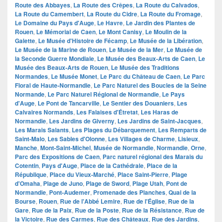
Route des Abbayes
,
La Route des Crêpes
,
La Route du Calvados
,
La Route du Camembert
,
La Route du Cidre
,
La Route du Fromage
,
Le Domaine du Pays d'Auge
,
Le Havre
,
Le Jardin des Plantes de
Rouen
,
Le Mémorial de Caen
,
Le Mont Canisy
,
Le Moulin de la
Galette
,
Le Musée d'Histoire de Fécamp
,
Le Musée de la Libération
,
Le Musée de la Marine de Rouen
,
Le Musée de la Mer
,
Le Musée de
la Seconde Guerre Mondiale
,
Le Musée des Beaux-Arts de Caen
,
Le
Musée des Beaux-Arts de Rouen
,
Le Musée des Traditions
Normandes
,
Le Musée Monet
,
Le Parc du Château de Caen
,
Le Parc
Floral de Haute-Normandie
,
Le Parc Naturel des Boucles de la Seine
Normande
,
Le Parc Naturel Régional de Normandie
,
Le Pays
d'Auge
,
Le Pont de Tancarville
,
Le Sentier des Douaniers
,
Les
Calvaires Normands
,
Les Falaises d'Étretat
,
Les Haras de
Normandie
,
Les Jardins de Giverny
,
Les Jardins de Saint-Jacques
,
Les Marais Salants
,
Les Plages du Débarquement
,
Les Remparts de
Saint-Malo
,
Les Sables d'Olonne
,
Les Villages de Charme
,
Lisieux
,
Manche
,
Mont-Saint-Michel
,
Musée de Normandie
,
Normandie
,
Orne
,
Parc des Expositions de Caen
,
Parc naturel régional des Marais du
Cotentin
,
Pays d'Auge
,
Place de la Cathédrale
,
Place de la
République
,
Place du Vieux-Marché
,
Place Saint-Pierre
,
Plage
d'Omaha
,
Plage de Juno
,
Plage de Sword
,
Plage Utah
,
Pont de
Normandie
,
Pont-Audemer
,
Promenade des Planches
,
Quai de la
Bourse
,
Rouen
,
Rue de l'Abbé Lemire
,
Rue de l'Église
,
Rue de la
Gare
,
Rue de la Paix
,
Rue de la Poste
,
Rue de la Résistance
,
Rue de
la Victoire
,
Rue des Carmes
,
Rue des Châteaux
,
Rue des Jardins
,