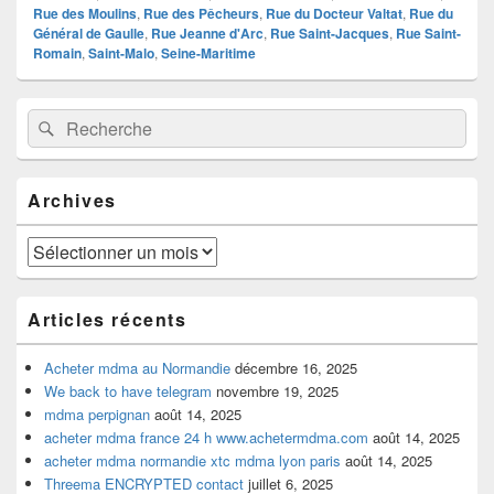
Rue des Moulins
,
Rue des Pêcheurs
,
Rue du Docteur Valtat
,
Rue du
Général de Gaulle
,
Rue Jeanne d'Arc
,
Rue Saint-Jacques
,
Rue Saint-
Romain
,
Saint-Malo
,
Seine-Maritime
Zone
Recherche :
Rechercher
principale
de
widget
pour
Archives
la
barre
latérale
Archives
Articles récents
Acheter mdma au Normandie
décembre 16, 2025
We back to have telegram
novembre 19, 2025
mdma perpignan
août 14, 2025
acheter mdma france 24 h www.achetermdma.com
août 14, 2025
acheter mdma normandie xtc mdma lyon paris
août 14, 2025
Threema ENCRYPTED contact
juillet 6, 2025