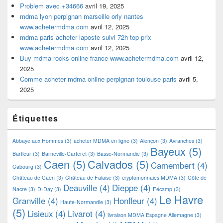
Problem avec +34666
avril 19, 2025
mdma lyon perpignan marseille orly nantes
www.achetermdma.com
avril 12, 2025
mdma paris acheter laposte suivi 72h top prix
www.achetermdma.com
avril 12, 2025
Buy mdma rocks online france www.achetermdma.com
avril 12,
2025
Comme acheter mdma online perpignan toulouse paris
avril 5,
2025
Étiquettes
Abbaye aux Hommes
(3)
acheter MDMA en ligne
(3)
Alençon
(3)
Avranches
(3)
Bayeux
(5)
Barfleur
(3)
Barneville-Carteret
(3)
Basse-Normandie
(3)
Caen
(5)
Calvados
(5)
Camembert
(4)
Cabourg
(3)
Château de Caen
(3)
Château de Falaise
(3)
cryptomonnaies MDMA
(3)
Côte de
Deauville
(4)
Dieppe
(4)
Nacre
(3)
D-Day
(3)
Fécamp
(3)
Le Havre
Granville
(4)
Honfleur
(4)
Haute-Normandie
(3)
(5)
Lisieux
(4)
Livarot
(4)
livraison MDMA Espagne Allemagne
(3)