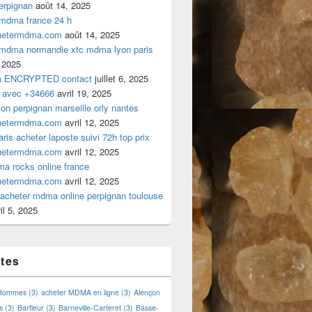
rpignan
août 14, 2025
 mdma france 24 h
hetermdma.com
août 14, 2025
 mdma normandie xtc mdma lyon paris
 2025
a ENCRYPTED contact
juillet 6, 2025
 avec +34666
avril 19, 2025
n perpignan marseille orly nantes
hetermdma.com
avril 12, 2025
is acheter laposte suivi 72h top prix
hetermdma.com
avril 12, 2025
a rocks online france
hetermdma.com
avril 12, 2025
cheter mdma online perpignan toulouse
il 5, 2025
ttes
 Hommes
(3)
acheter MDMA en ligne
(3)
Alençon
s
(3)
Barfleur
(3)
Barneville-Carteret
(3)
Basse-