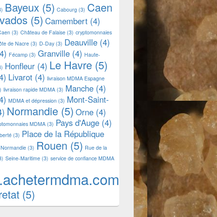
Bayeux
(5)
Caen
3)
Cabourg
(3)
lvados
(5)
Camembert
(4)
Caen
(3)
Château de Falaise
(3)
cryptomonnaies
Deauville
(4)
ôte de Nacre
(3)
D-Day
(3)
4)
Granville
(4)
Fécamp
(3)
Haute-
Le Havre
(5)
Honfleur
(4)
3)
4)
Livarot
(4)
livraison MDMA Espagne
Manche
(4)
)
livraison rapide MDMA
(3)
4)
Mont-Saint-
MDMA et dépression
(3)
Normandie
(5)
4)
Orne
(4)
Pays d'Auge
(4)
yptomonnaies MDMA
(3)
Place de la République
iberté
(3)
Rouen
(5)
 Normandie
(3)
Rue de la
3)
Seine-Maritime
(3)
service de confiance MDMA
.achetermdma.com
retat
(5)