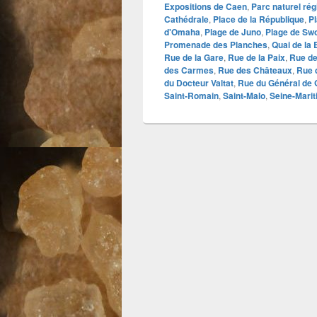
Expositions de Caen
,
Parc naturel rég
Cathédrale
,
Place de la République
,
P
d'Omaha
,
Plage de Juno
,
Plage de Sw
Promenade des Planches
,
Quai de la
Rue de la Gare
,
Rue de la Paix
,
Rue de
des Carmes
,
Rue des Châteaux
,
Rue 
du Docteur Valtat
,
Rue du Général de 
Saint-Romain
,
Saint-Malo
,
Seine-Mari