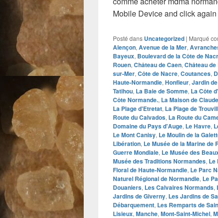
comme acheter mdma normand
Mobile Device and click again
Posté dans
Uncategorized
|
Marqué c
Alençon
,
Avenue de la Mer
,
Avranche
Bayeux
,
Boulevard de la Côte de Nac
Rouen
,
Château de Caen
,
Château de 
sur-Mer
,
Côte de Nacre
,
Coutances
,
D
Haute-Normandie
,
Honfleur
,
Jardin de
Tatihou
,
La Baie de Somme
,
La Côte d
Côte Normande.
,
La Maison de Claud
La Plage d'Etretat
,
La Plage de Trouvil
Route du Calvados
,
La Route du Cam
Domaine du Pays d'Auge
,
Le Havre
,
L
Le Mont Canisy
,
Le Moulin de la Galet
Libération
,
Le Musée de la Marine de
Guerre Mondiale
,
Le Musée des Beaux
Musée des Traditions Normandes
,
Le
Floral de Haute-Normandie
,
Le Parc N
Naturel Régional de Normandie
,
Le Pa
Douaniers
,
Les Calvaires Normands
,
Jardins de Giverny
,
Les Jardins de S
Débarquement
,
Les Remparts de Sain
Lisieux
,
Manche
,
Mont-Saint-Michel
,
M