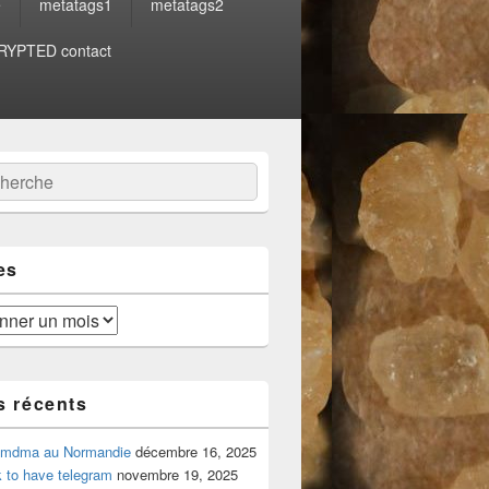
e
metatags1
metatags2
YPTED contact
:
ercher
es
s récents
 mdma au Normandie
décembre 16, 2025
 to have telegram
novembre 19, 2025