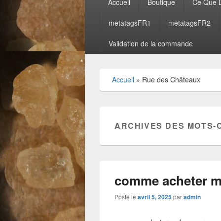
Accueil
Boutique
Ce Que D
principal
metatagsFR1
metatagsFR2
Validation de la commande
Accueil
»
Rue des Châteaux
ARCHIVES DES MOTS-
comme acheter 
Posté le
avril 5, 2025
par
admin