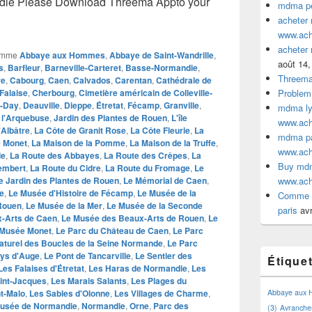
ie Please Download Threema Appto your
mdma pe
acheter
www.ac
acheter
omme
Abbaye aux Hommes
,
Abbaye de Saint-Wandrille
,
août 14,
s
,
Barfleur
,
Barneville-Carteret
,
Basse-Normandie
,
Threem
re
,
Cabourg
,
Caen
,
Calvados
,
Carentan
,
Cathédrale de
Falaise
,
Cherbourg
,
Cimetière américain de Colleville-
Problem
-Day
,
Deauville
,
Dieppe
,
Étretat
,
Fécamp
,
Granville
,
mdma lyo
 l'Arquebuse
,
Jardin des Plantes de Rouen
,
L'île
www.ac
'Albâtre
,
La Côte de Granit Rose
,
La Côte Fleurie
,
La
mdma par
e Monet
,
La Maison de la Pomme
,
La Maison de la Truffe
,
www.ac
le
,
La Route des Abbayes
,
La Route des Crêpes
,
La
Buy mdm
embert
,
La Route du Cidre
,
La Route du Fromage
,
Le
e Jardin des Plantes de Rouen
,
Le Mémorial de Caen
,
www.ac
te
,
Le Musée d'Histoire de Fécamp
,
Le Musée de la
Comme a
 Rouen
,
Le Musée de la Mer
,
Le Musée de la Seconde
paris
avr
-Arts de Caen
,
Le Musée des Beaux-Arts de Rouen
,
Le
 Musée Monet
,
Le Parc du Château de Caen
,
Le Parc
aturel des Boucles de la Seine Normande
,
Le Parc
ys d'Auge
,
Le Pont de Tancarville
,
Le Sentier des
Étique
Les Falaises d'Étretat
,
Les Haras de Normandie
,
Les
aint-Jacques
,
Les Marais Salants
,
Les Plages du
t-Malo
,
Les Sables d'Olonne
,
Les Villages de Charme
,
Abbaye aux
usée de Normandie
,
Normandie
,
Orne
,
Parc des
(3)
Avranche