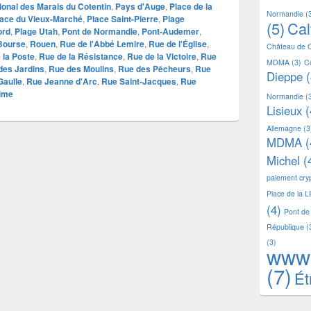
ional des Marais du Cotentin
,
Pays d'Auge
,
Place de la
Normandie
(
lace du Vieux-Marché
,
Place Saint-Pierre
,
Plage
(5)
Ca
ord
,
Plage Utah
,
Pont de Normandie
,
Pont-Audemer
,
 Bourse
,
Rouen
,
Rue de l'Abbé Lemire
,
Rue de l'Église
,
Château de 
 la Poste
,
Rue de la Résistance
,
Rue de la Victoire
,
Rue
MDMA
(3)
C
des Jardins
,
Rue des Moulins
,
Rue des Pêcheurs
,
Rue
Dieppe
(
Gaulle
,
Rue Jeanne d'Arc
,
Rue Saint-Jacques
,
Rue
time
Normandie
(
Lisieux
(
Allemagne
(3
MDMA
(
Michel
(
paiement cr
Place de la L
(4)
Pont de
République
(
(3)
www
(7)
Ét