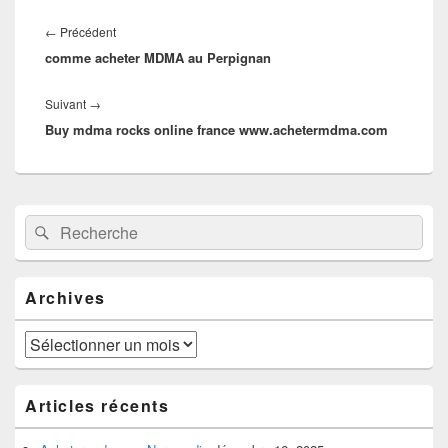
Navigation
de
Article
←
Précédent
l’article
comme acheter MDMA au Perpignan
précédent :
Article
Suivant
→
Buy mdma rocks online france www.achetermdma.com
suivant :
Zone
Recherche :
Rechercher
principale
de
widget
pour
Archives
la
barre
latérale
Archives
Articles récents