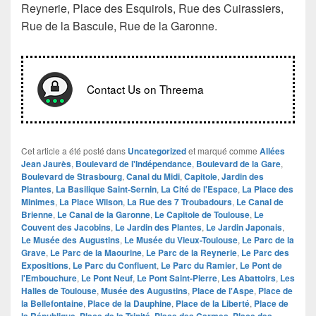
Reynerie, Place des Esquirols, Rue des Cuirassiers,
Rue de la Bascule, Rue de la Garonne.
Contact Us on Threema
Cet article a été posté dans
Uncategorized
et marqué comme
Allées
Jean Jaurès
,
Boulevard de l'Indépendance
,
Boulevard de la Gare
,
Boulevard de Strasbourg
,
Canal du Midi
,
Capitole
,
Jardin des
Plantes
,
La Basilique Saint-Sernin
,
La Cité de l'Espace
,
La Place des
Minimes
,
La Place Wilson
,
La Rue des 7 Troubadours
,
Le Canal de
Brienne
,
Le Canal de la Garonne
,
Le Capitole de Toulouse
,
Le
Couvent des Jacobins
,
Le Jardin des Plantes
,
Le Jardin Japonais
,
Le Musée des Augustins
,
Le Musée du Vieux-Toulouse
,
Le Parc de la
Grave
,
Le Parc de la Maourine
,
Le Parc de la Reynerie
,
Le Parc des
Expositions
,
Le Parc du Confluent
,
Le Parc du Ramier
,
Le Pont de
l'Embouchure
,
Le Pont Neuf
,
Le Pont Saint-Pierre
,
Les Abattoirs
,
Les
Halles de Toulouse
,
Musée des Augustins
,
Place de l'Aspe
,
Place de
la Bellefontaine
,
Place de la Dauphine
,
Place de la Liberté
,
Place de
,
,
,