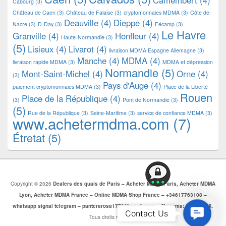
Camembert
(4)
Cabourg
(3)
Château de Caen
(3)
Château de Falaise
(3)
cryptomonnaies MDMA
(3)
Côte de
Deauville
(4)
Dieppe
(4)
Nacre
(3)
D-Day
(3)
Fécamp
(3)
Le Havre
Granville
(4)
Honfleur
(4)
Haute-Normandie
(3)
(5)
Lisieux
(4)
Livarot
(4)
livraison MDMA Espagne Allemagne
(3)
Manche
(4)
MDMA
(4)
livraison rapide MDMA
(3)
MDMA et dépression
Normandie
(5)
Mont-Saint-Michel
(4)
Orne
(4)
(3)
Pays d'Auge
(4)
paiement cryptomonnaies MDMA
(3)
Place de la Liberté
Rouen
Place de la République
(4)
(3)
Pont de Normandie
(3)
(5)
Rue de la République
(3)
Seine-Maritime
(3)
service de confiance MDMA
(3)
www.achetermdma.com
(7)
Étretat
(5)
Copyright © 2026
Dealers des quais de Paris – Acheter MDMA Paris, Acheter MDMA
Lyon, Acheter MDMA France – Online MDMA Shop France – +34617763108 –
whatsapp signal telegram – panterarosa1772@gmail.com – Threema: CJBZ5SZX
.
Contac
Contact Us
Tous droits réservés.
Us