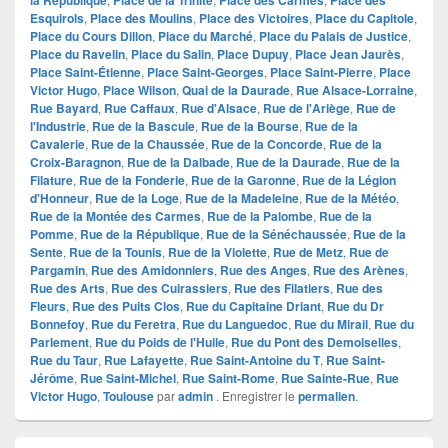
la République
Place de la Trinité
Place des Carmes
Place des
Esquirols
,
Place des Moulins
,
Place des Victoires
,
Place du Capitole
,
Place du Cours Dillon
,
Place du Marché
,
Place du Palais de Justice
,
Place du Ravelin
,
Place du Salin
,
Place Dupuy
,
Place Jean Jaurès
,
Place Saint-Étienne
,
Place Saint-Georges
,
Place Saint-Pierre
,
Place
Victor Hugo
,
Place Wilson
,
Quai de la Daurade
,
Rue Alsace-Lorraine
,
Rue Bayard
,
Rue Caffaux
,
Rue d'Alsace
,
Rue de l'Ariège
,
Rue de
l'Industrie
,
Rue de la Bascule
,
Rue de la Bourse
,
Rue de la
Cavalerie
,
Rue de la Chaussée
,
Rue de la Concorde
,
Rue de la
Croix-Baragnon
,
Rue de la Dalbade
,
Rue de la Daurade
,
Rue de la
Filature
,
Rue de la Fonderie
,
Rue de la Garonne
,
Rue de la Légion
d'Honneur
,
Rue de la Loge
,
Rue de la Madeleine
,
Rue de la Météo
,
Rue de la Montée des Carmes
,
Rue de la Palombe
,
Rue de la
Pomme
,
Rue de la République
,
Rue de la Sénéchaussée
,
Rue de la
Sente
,
Rue de la Tounis
,
Rue de la Violette
,
Rue de Metz
,
Rue de
Pargamin
,
Rue des Amidonniers
,
Rue des Anges
,
Rue des Arènes
,
Rue des Arts
,
Rue des Cuirassiers
,
Rue des Filatiers
,
Rue des
Fleurs
,
Rue des Puits Clos
,
Rue du Capitaine Driant
,
Rue du Dr
Bonnefoy
,
Rue du Feretra
,
Rue du Languedoc
,
Rue du Mirail
,
Rue du
Parlement
,
Rue du Poids de l'Huile
,
Rue du Pont des Demoiselles
,
Rue du Taur
,
Rue Lafayette
,
Rue Saint-Antoine du T
,
Rue Saint-
Jérôme
,
Rue Saint-Michel
,
Rue Saint-Rome
,
Rue Sainte-Rue
,
Rue
Victor Hugo
,
Toulouse
par
admin
. Enregistrer le
permalien
.