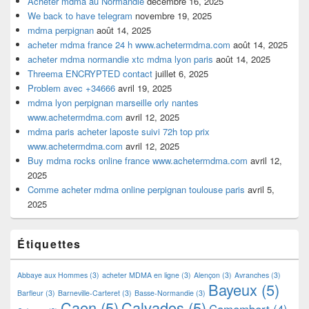
Acheter mdma au Normandie
décembre 16, 2025
We back to have telegram
novembre 19, 2025
mdma perpignan
août 14, 2025
acheter mdma france 24 h www.achetermdma.com
août 14, 2025
acheter mdma normandie xtc mdma lyon paris
août 14, 2025
Threema ENCRYPTED contact
juillet 6, 2025
Problem avec +34666
avril 19, 2025
mdma lyon perpignan marseille orly nantes
www.achetermdma.com
avril 12, 2025
mdma paris acheter laposte suivi 72h top prix
www.achetermdma.com
avril 12, 2025
Buy mdma rocks online france www.achetermdma.com
avril 12,
2025
Comme acheter mdma online perpignan toulouse paris
avril 5,
2025
Étiquettes
Abbaye aux Hommes
(3)
acheter MDMA en ligne
(3)
Alençon
(3)
Avranches
(3)
Bayeux
(5)
Barfleur
(3)
Barneville-Carteret
(3)
Basse-Normandie
(3)
Caen
(5)
Calvados
(5)