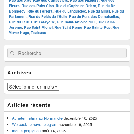
Rue des Arts
,
Rue des Cuirassiers
,
Rue des Filatiers
,
Rue des
Fleurs
,
Rue des Puits Clos
,
Rue du Capitaine Driant
,
Rue du Dr
Bonnefoy
,
Rue du Feretra
,
Rue du Languedoc
,
Rue du Mirail
,
Rue du
Parlement
,
Rue du Poids de l'Huile
,
Rue du Pont des Demoiselles
,
Rue du Taur
,
Rue Lafayette
,
Rue Saint-Antoine du T
,
Rue Saint-
Jérôme
,
Rue Saint-Michel
,
Rue Saint-Rome
,
Rue Sainte-Rue
,
Rue
Victor Hugo
,
Toulouse
Zone
Recherche :
Rechercher
principale
de
widget
pour
Archives
la
barre
latérale
Archives
Articles récents
Acheter mdma au Normandie
décembre 16, 2025
We back to have telegram
novembre 19, 2025
mdma perpignan
août 14, 2025