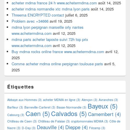
acheter mdma france 24 h www.achetermdma.com
août 14, 2025
acheter mdma normandie xtc mdma lyon paris
août 14, 2025
Threema ENCRYPTED contact
juillet 6, 2025
Problem avec +34666
avril 19, 2025
mdma lyon perpignan marseille orly nantes
www.achetermdma.com
avril 12, 2025
mdma paris acheter laposte suivi 72h top prix
www.achetermdma.com
avril 12, 2025
Buy mdma rocks online france www.achetermdma.com
avril 12,
2025
Comme acheter mdma online perpignan toulouse paris
avril 5,
2025
Étiquettes
Abbaye aux Hommes
(3)
acheter MDMA en ligne
(3)
Alençon
(3)
Avranches
(3)
Bayeux
(5)
Barfleur
(3)
Barneville-Carteret
(3)
Basse-Normandie
(3)
Caen
(5)
Calvados
(5)
Camembert
(4)
Cabourg
(3)
Château de Caen
(3)
Château de Falaise
(3)
cryptomonnaies MDMA
(3)
Côte de
Deauville
(4)
Dieppe
(4)
Nacre
(3)
D-Day
(3)
Fécamp
(3)