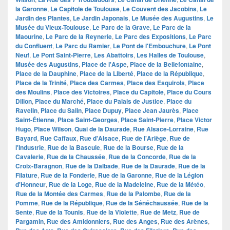
la Garonne
,
Le Capitole de Toulouse
,
Le Couvent des Jacobins
,
Le
Jardin des Plantes
,
Le Jardin Japonais
,
Le Musée des Augustins
,
Le
Musée du Vieux-Toulouse
,
Le Parc de la Grave
,
Le Parc de la
Maourine
,
Le Parc de la Reynerie
,
Le Parc des Expositions
,
Le Parc
du Confluent
,
Le Parc du Ramier
,
Le Pont de l'Embouchure
,
Le Pont
Neuf
,
Le Pont Saint-Pierre
,
Les Abattoirs
,
Les Halles de Toulouse
,
Musée des Augustins
,
Place de l'Aspe
,
Place de la Bellefontaine
,
Place de la Dauphine
,
Place de la Liberté
,
Place de la République
,
Place de la Trinité
,
Place des Carmes
,
Place des Esquirols
,
Place
des Moulins
,
Place des Victoires
,
Place du Capitole
,
Place du Cours
Dillon
,
Place du Marché
,
Place du Palais de Justice
,
Place du
Ravelin
,
Place du Salin
,
Place Dupuy
,
Place Jean Jaurès
,
Place
Saint-Étienne
,
Place Saint-Georges
,
Place Saint-Pierre
,
Place Victor
Hugo
,
Place Wilson
,
Quai de la Daurade
,
Rue Alsace-Lorraine
,
Rue
Bayard
,
Rue Caffaux
,
Rue d'Alsace
,
Rue de l'Ariège
,
Rue de
l'Industrie
,
Rue de la Bascule
,
Rue de la Bourse
,
Rue de la
Cavalerie
,
Rue de la Chaussée
,
Rue de la Concorde
,
Rue de la
Croix-Baragnon
,
Rue de la Dalbade
,
Rue de la Daurade
,
Rue de la
Filature
,
Rue de la Fonderie
,
Rue de la Garonne
,
Rue de la Légion
d'Honneur
,
Rue de la Loge
,
Rue de la Madeleine
,
Rue de la Météo
,
Rue de la Montée des Carmes
,
Rue de la Palombe
,
Rue de la
Pomme
,
Rue de la République
,
Rue de la Sénéchaussée
,
Rue de la
Sente
,
Rue de la Tounis
,
Rue de la Violette
,
Rue de Metz
,
Rue de
Pargamin
,
Rue des Amidonniers
,
Rue des Anges
,
Rue des Arènes
,