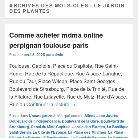
ARCHIVES DES MOTS-CLÉS :
LE JARDIN
DES PLANTES
Comme acheter mdma online
perpignan toulouse paris
Posté le
avril 5, 2025
par
admin
Toulouse, Capitole, Place du Capitole, Rue Saint-
Rome, Rue de la République, Rue Alsace-Lorraine,
Rue du Taur, Place Wilson, Place Saint-Georges,
Boulevard de Strasbourg, Place de la Trinité, Rue de
la Filature, Rue Lafayette, Rue de Metz, Rue d’Alsace,
Comme acheter mdma online pe
Rue du
Continuer la lecture
→
Posté dans
Uncategorized
|
Marqué comme
Allées Jean Jaurès
,
Boulevard de l'Indépendance
,
Boulevard de la Gare
,
Boulevard de
Strasbourg
,
Canal du Midi
,
Capitole
,
Jardin des Plantes
,
La Basilique
Saint-Sernin
,
La Cité de l'Espace
,
La Place des Minimes
,
La Place
Wilson
,
La Rue des 7 Troubadours
,
Le Canal de Brienne
,
Le Canal de