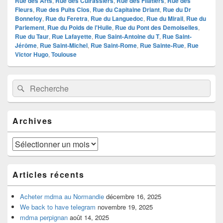
Rue des Arts
,
Rue des Cuirassiers
,
Rue des Filatiers
,
Rue des
Fleurs
,
Rue des Puits Clos
,
Rue du Capitaine Driant
,
Rue du Dr
Bonnefoy
,
Rue du Feretra
,
Rue du Languedoc
,
Rue du Mirail
,
Rue du
Parlement
,
Rue du Poids de l'Huile
,
Rue du Pont des Demoiselles
,
Rue du Taur
,
Rue Lafayette
,
Rue Saint-Antoine du T
,
Rue Saint-
Jérôme
,
Rue Saint-Michel
,
Rue Saint-Rome
,
Rue Sainte-Rue
,
Rue
Victor Hugo
,
Toulouse
Zone
Recherche :
Rechercher
principale
de
widget
pour
Archives
la
barre
latérale
Archives
Articles récents
Acheter mdma au Normandie
décembre 16, 2025
We back to have telegram
novembre 19, 2025
mdma perpignan
août 14, 2025