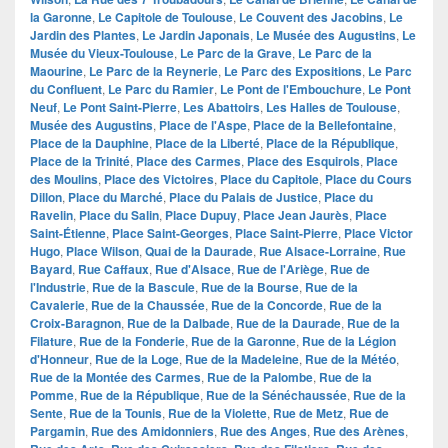
la Garonne
,
Le Capitole de Toulouse
,
Le Couvent des Jacobins
,
Le
Jardin des Plantes
,
Le Jardin Japonais
,
Le Musée des Augustins
,
Le
Musée du Vieux-Toulouse
,
Le Parc de la Grave
,
Le Parc de la
Maourine
,
Le Parc de la Reynerie
,
Le Parc des Expositions
,
Le Parc
du Confluent
,
Le Parc du Ramier
,
Le Pont de l'Embouchure
,
Le Pont
Neuf
,
Le Pont Saint-Pierre
,
Les Abattoirs
,
Les Halles de Toulouse
,
Musée des Augustins
,
Place de l'Aspe
,
Place de la Bellefontaine
,
Place de la Dauphine
,
Place de la Liberté
,
Place de la République
,
Place de la Trinité
,
Place des Carmes
,
Place des Esquirols
,
Place
des Moulins
,
Place des Victoires
,
Place du Capitole
,
Place du Cours
Dillon
,
Place du Marché
,
Place du Palais de Justice
,
Place du
Ravelin
,
Place du Salin
,
Place Dupuy
,
Place Jean Jaurès
,
Place
Saint-Étienne
,
Place Saint-Georges
,
Place Saint-Pierre
,
Place Victor
Hugo
,
Place Wilson
,
Quai de la Daurade
,
Rue Alsace-Lorraine
,
Rue
Bayard
,
Rue Caffaux
,
Rue d'Alsace
,
Rue de l'Ariège
,
Rue de
l'Industrie
,
Rue de la Bascule
,
Rue de la Bourse
,
Rue de la
Cavalerie
,
Rue de la Chaussée
,
Rue de la Concorde
,
Rue de la
Croix-Baragnon
,
Rue de la Dalbade
,
Rue de la Daurade
,
Rue de la
Filature
,
Rue de la Fonderie
,
Rue de la Garonne
,
Rue de la Légion
d'Honneur
,
Rue de la Loge
,
Rue de la Madeleine
,
Rue de la Météo
,
Rue de la Montée des Carmes
,
Rue de la Palombe
,
Rue de la
Pomme
,
Rue de la République
,
Rue de la Sénéchaussée
,
Rue de la
Sente
,
Rue de la Tounis
,
Rue de la Violette
,
Rue de Metz
,
Rue de
Pargamin
,
Rue des Amidonniers
,
Rue des Anges
,
Rue des Arènes
,