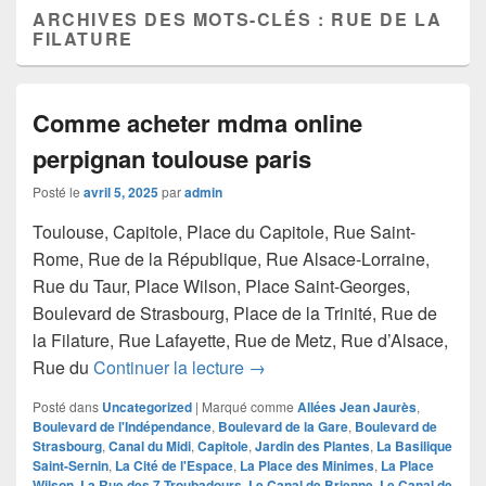
ARCHIVES DES MOTS-CLÉS :
RUE DE LA
FILATURE
Comme acheter mdma online
perpignan toulouse paris
Posté le
avril 5, 2025
par
admin
Toulouse, Capitole, Place du Capitole, Rue Saint-
Rome, Rue de la République, Rue Alsace-Lorraine,
Rue du Taur, Place Wilson, Place Saint-Georges,
Boulevard de Strasbourg, Place de la Trinité, Rue de
la Filature, Rue Lafayette, Rue de Metz, Rue d’Alsace,
Comme acheter mdma online pe
Rue du
Continuer la lecture
→
Posté dans
Uncategorized
|
Marqué comme
Allées Jean Jaurès
,
Boulevard de l'Indépendance
,
Boulevard de la Gare
,
Boulevard de
Strasbourg
,
Canal du Midi
,
Capitole
,
Jardin des Plantes
,
La Basilique
Saint-Sernin
,
La Cité de l'Espace
,
La Place des Minimes
,
La Place
Wilson
,
La Rue des 7 Troubadours
,
Le Canal de Brienne
,
Le Canal de