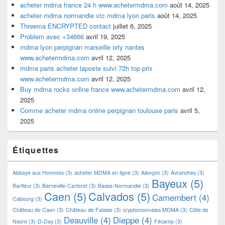
acheter mdma france 24 h www.achetermdma.com
août 14, 2025
acheter mdma normandie xtc mdma lyon paris
août 14, 2025
Threema ENCRYPTED contact
juillet 6, 2025
Problem avec +34666
avril 19, 2025
mdma lyon perpignan marseille orly nantes
www.achetermdma.com
avril 12, 2025
mdma paris acheter laposte suivi 72h top prix
www.achetermdma.com
avril 12, 2025
Buy mdma rocks online france www.achetermdma.com
avril 12,
2025
Comme acheter mdma online perpignan toulouse paris
avril 5,
2025
Étiquettes
Abbaye aux Hommes
(3)
acheter MDMA en ligne
(3)
Alençon
(3)
Avranches
(3)
Bayeux
(5)
Barfleur
(3)
Barneville-Carteret
(3)
Basse-Normandie
(3)
Caen
(5)
Calvados
(5)
Camembert
(4)
Cabourg
(3)
Château de Caen
(3)
Château de Falaise
(3)
cryptomonnaies MDMA
(3)
Côte de
Deauville
(4)
Dieppe
(4)
Nacre
(3)
D-Day
(3)
Fécamp
(3)