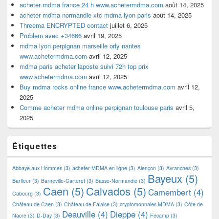
acheter mdma france 24 h www.achetermdma.com
août 14, 2025
acheter mdma normandie xtc mdma lyon paris
août 14, 2025
Threema ENCRYPTED contact
juillet 6, 2025
Problem avec +34666
avril 19, 2025
mdma lyon perpignan marseille orly nantes
www.achetermdma.com
avril 12, 2025
mdma paris acheter laposte suivi 72h top prix
www.achetermdma.com
avril 12, 2025
Buy mdma rocks online france www.achetermdma.com
avril 12,
2025
Comme acheter mdma online perpignan toulouse paris
avril 5,
2025
Étiquettes
Abbaye aux Hommes
(3)
acheter MDMA en ligne
(3)
Alençon
(3)
Avranches
(3)
Bayeux
(5)
Barfleur
(3)
Barneville-Carteret
(3)
Basse-Normandie
(3)
Caen
(5)
Calvados
(5)
Camembert
(4)
Cabourg
(3)
Château de Caen
(3)
Château de Falaise
(3)
cryptomonnaies MDMA
(3)
Côte de
Deauville
(4)
Dieppe
(4)
Nacre
(3)
D-Day
(3)
Fécamp
(3)