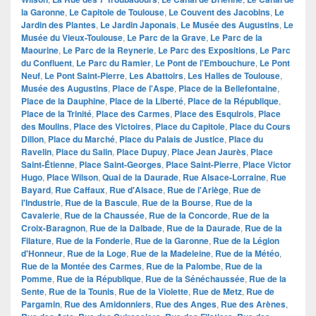
la Garonne
,
Le Capitole de Toulouse
,
Le Couvent des Jacobins
,
Le
Jardin des Plantes
,
Le Jardin Japonais
,
Le Musée des Augustins
,
Le
Musée du Vieux-Toulouse
,
Le Parc de la Grave
,
Le Parc de la
Maourine
,
Le Parc de la Reynerie
,
Le Parc des Expositions
,
Le Parc
du Confluent
,
Le Parc du Ramier
,
Le Pont de l'Embouchure
,
Le Pont
Neuf
,
Le Pont Saint-Pierre
,
Les Abattoirs
,
Les Halles de Toulouse
,
Musée des Augustins
,
Place de l'Aspe
,
Place de la Bellefontaine
,
Place de la Dauphine
,
Place de la Liberté
,
Place de la République
,
Place de la Trinité
,
Place des Carmes
,
Place des Esquirols
,
Place
des Moulins
,
Place des Victoires
,
Place du Capitole
,
Place du Cours
Dillon
,
Place du Marché
,
Place du Palais de Justice
,
Place du
Ravelin
,
Place du Salin
,
Place Dupuy
,
Place Jean Jaurès
,
Place
Saint-Étienne
,
Place Saint-Georges
,
Place Saint-Pierre
,
Place Victor
Hugo
,
Place Wilson
,
Quai de la Daurade
,
Rue Alsace-Lorraine
,
Rue
Bayard
,
Rue Caffaux
,
Rue d'Alsace
,
Rue de l'Ariège
,
Rue de
l'Industrie
,
Rue de la Bascule
,
Rue de la Bourse
,
Rue de la
Cavalerie
,
Rue de la Chaussée
,
Rue de la Concorde
,
Rue de la
Croix-Baragnon
,
Rue de la Dalbade
,
Rue de la Daurade
,
Rue de la
Filature
,
Rue de la Fonderie
,
Rue de la Garonne
,
Rue de la Légion
d'Honneur
,
Rue de la Loge
,
Rue de la Madeleine
,
Rue de la Météo
,
Rue de la Montée des Carmes
,
Rue de la Palombe
,
Rue de la
Pomme
,
Rue de la République
,
Rue de la Sénéchaussée
,
Rue de la
Sente
,
Rue de la Tounis
,
Rue de la Violette
,
Rue de Metz
,
Rue de
Pargamin
,
Rue des Amidonniers
,
Rue des Anges
,
Rue des Arènes
,