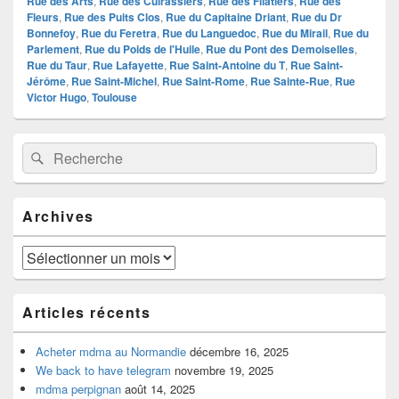
Rue des Arts
,
Rue des Cuirassiers
,
Rue des Filatiers
,
Rue des
Fleurs
,
Rue des Puits Clos
,
Rue du Capitaine Driant
,
Rue du Dr
Bonnefoy
,
Rue du Feretra
,
Rue du Languedoc
,
Rue du Mirail
,
Rue du
Parlement
,
Rue du Poids de l'Huile
,
Rue du Pont des Demoiselles
,
Rue du Taur
,
Rue Lafayette
,
Rue Saint-Antoine du T
,
Rue Saint-
Jérôme
,
Rue Saint-Michel
,
Rue Saint-Rome
,
Rue Sainte-Rue
,
Rue
Victor Hugo
,
Toulouse
Zone
Recherche :
Rechercher
principale
de
widget
pour
Archives
la
barre
latérale
Archives
Articles récents
Acheter mdma au Normandie
décembre 16, 2025
We back to have telegram
novembre 19, 2025
mdma perpignan
août 14, 2025