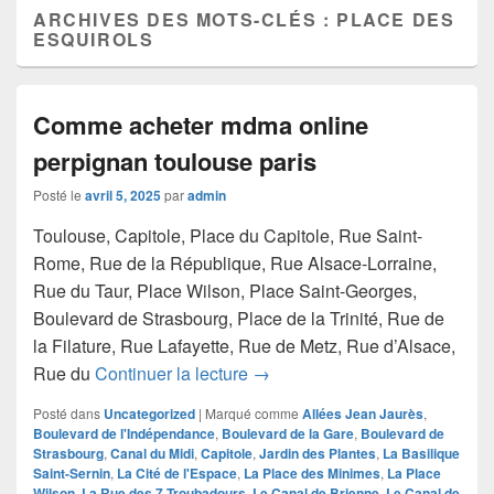
ARCHIVES DES MOTS-CLÉS :
PLACE DES
ESQUIROLS
Comme acheter mdma online
perpignan toulouse paris
Posté le
avril 5, 2025
par
admin
Toulouse, Capitole, Place du Capitole, Rue Saint-
Rome, Rue de la République, Rue Alsace-Lorraine,
Rue du Taur, Place Wilson, Place Saint-Georges,
Boulevard de Strasbourg, Place de la Trinité, Rue de
la Filature, Rue Lafayette, Rue de Metz, Rue d’Alsace,
Comme acheter mdma online pe
Rue du
Continuer la lecture
→
Posté dans
Uncategorized
|
Marqué comme
Allées Jean Jaurès
,
Boulevard de l'Indépendance
,
Boulevard de la Gare
,
Boulevard de
Strasbourg
,
Canal du Midi
,
Capitole
,
Jardin des Plantes
,
La Basilique
Saint-Sernin
,
La Cité de l'Espace
,
La Place des Minimes
,
La Place
Wilson
,
La Rue des 7 Troubadours
,
Le Canal de Brienne
,
Le Canal de