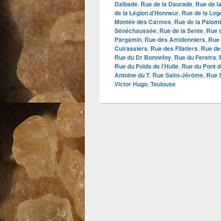
Dalbade
,
Rue de la Daurade
,
Rue de la
de la Légion d'Honneur
,
Rue de la Log
Montée des Carmes
,
Rue de la Palom
Sénéchaussée
,
Rue de la Sente
,
Rue d
Pargamin
,
Rue des Amidonniers
,
Rue
Cuirassiers
,
Rue des Filatiers
,
Rue de
Rue du Dr Bonnefoy
,
Rue du Feretra
,
Rue du Poids de l'Huile
,
Rue du Pont 
Antoine du T
,
Rue Saint-Jérôme
,
Rue S
Victor Hugo
,
Toulouse