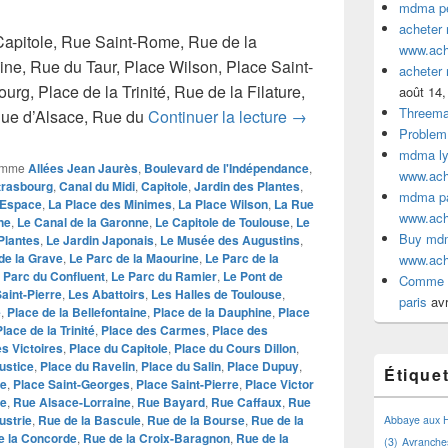
mdma pe
acheter
Capitole, Rue Saint-Rome, Rue de la
www.ac
ne, Rue du Taur, Place Wilson, Place Saint-
acheter
rg, Place de la Trinité, Rue de la Filature,
août 14,
Threem
Comme acheter mdma o
Rue d’Alsace, Rue du
Continuer la lecture
→
Problem
mdma lyo
omme
Allées Jean Jaurès
,
Boulevard de l'Indépendance
,
www.ac
trasbourg
,
Canal du Midi
,
Capitole
,
Jardin des Plantes
,
mdma par
l'Espace
,
La Place des Minimes
,
La Place Wilson
,
La Rue
www.ac
ne
,
Le Canal de la Garonne
,
Le Capitole de Toulouse
,
Le
Buy mdm
Plantes
,
Le Jardin Japonais
,
Le Musée des Augustins
,
de la Grave
,
Le Parc de la Maourine
,
Le Parc de la
www.ac
 Parc du Confluent
,
Le Parc du Ramier
,
Le Pont de
Comme a
aint-Pierre
,
Les Abattoirs
,
Les Halles de Toulouse
,
paris
avr
e
,
Place de la Bellefontaine
,
Place de la Dauphine
,
Place
Place de la Trinité
,
Place des Carmes
,
Place des
s Victoires
,
Place du Capitole
,
Place du Cours Dillon
,
ustice
,
Place du Ravelin
,
Place du Salin
,
Place Dupuy
,
Étique
ne
,
Place Saint-Georges
,
Place Saint-Pierre
,
Place Victor
de
,
Rue Alsace-Lorraine
,
Rue Bayard
,
Rue Caffaux
,
Rue
ustrie
,
Rue de la Bascule
,
Rue de la Bourse
,
Rue de la
Abbaye aux
e la Concorde
,
Rue de la Croix-Baragnon
,
Rue de la
(3)
Avranche