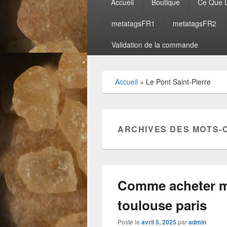
Accueil
Boutique
Ce Que D
principal
metatagsFR1
metatagsFR2
Validation de la commande
Accueil
»
Le Pont Saint-Pierre
ARCHIVES DES MOTS-
Comme acheter m
toulouse paris
Posté le
avril 5, 2025
par
admin