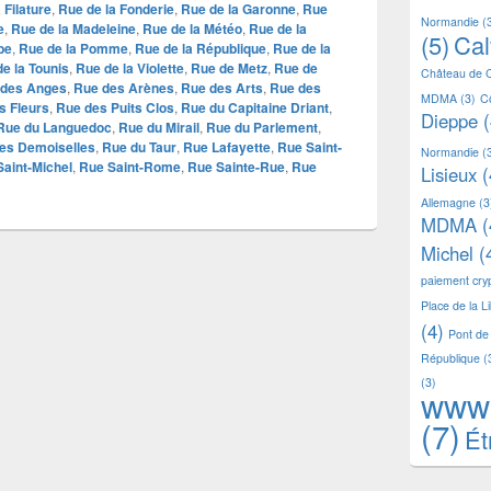
 Filature
,
Rue de la Fonderie
,
Rue de la Garonne
,
Rue
Normandie
(
e
,
Rue de la Madeleine
,
Rue de la Météo
,
Rue de la
(5)
Ca
be
,
Rue de la Pomme
,
Rue de la République
,
Rue de la
e la Tounis
,
Rue de la Violette
,
Rue de Metz
,
Rue de
Château de 
 des Anges
,
Rue des Arènes
,
Rue des Arts
,
Rue des
MDMA
(3)
C
s Fleurs
,
Rue des Puits Clos
,
Rue du Capitaine Driant
,
Dieppe
(
Rue du Languedoc
,
Rue du Mirail
,
Rue du Parlement
,
des Demoiselles
,
Rue du Taur
,
Rue Lafayette
,
Rue Saint-
Normandie
(
aint-Michel
,
Rue Saint-Rome
,
Rue Sainte-Rue
,
Rue
Lisieux
(
Allemagne
(3
MDMA
(
Michel
(
paiement cr
Place de la L
(4)
Pont de
République
(
(3)
www
(7)
Ét