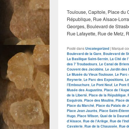
Toulouse, Capitole, Place du 
République, Rue Alsace-Lorrai
Georges, Boulevard de Strasbou
Rue Lafayette, Rue de Metz, 
Posté dans
Uncategorized
|
Marqué c
Boulevard de la Gare
,
Boulevard de S
La Basilique Saint-Sernin
,
La Cité de 
des 7 Troubadours
,
Le Canal de Brien
Couvent des Jacobins
,
Le Jardin des 
Le Musée du Vieux-Toulouse
,
Le Parc 
Reynerie
,
Le Parc des Expositions
,
Le
l'Embouchure
,
Le Pont Neuf
,
Le Pont S
Musée des Augustins
,
Place de l'Asp
de la Liberté
,
Place de la République
,
Esquirols
,
Place des Moulins
,
Place de
Place du Marché
,
Place du Palais de J
Place Jean Jaurès
,
Place Saint-Étien
Hugo
,
Place Wilson
,
Quai de la Daura
d'Alsace
,
Rue de l'Ariège
,
Rue de l'Ind
Cavalerie
,
Rue de la Chaussée
,
Rue d