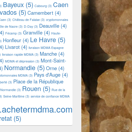
Bayeux
(5)
Caen
3)
Cabourg
(3)
lvados
(5)
Camembert
(4)
Caen
(3)
Château de Falaise
(3)
cryptomonnaies
Deauville
(4)
ôte de Nacre
(3)
D-Day
(3)
4)
Granville
(4)
Fécamp
(3)
Haute-
Le Havre
(5)
Honfleur
(4)
3)
4)
Livarot
(4)
livraison MDMA Espagne
Manche
(4)
)
livraison rapide MDMA
(3)
4)
Mont-Saint-
MDMA et dépression
(3)
Normandie
(5)
4)
Orne
(4)
Pays d'Auge
(4)
yptomonnaies MDMA
(3)
Place de la République
iberté
(3)
Rouen
(5)
 Normandie
(3)
Rue de la
3)
Seine-Maritime
(3)
service de confiance MDMA
.achetermdma.com
retat
(5)