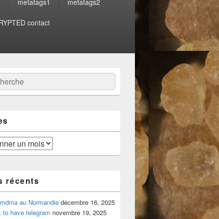
e
metatags1
metatags2
YPTED contact
:
ercher
es
s récents
 mdma au Normandie
décembre 16, 2025
 to have telegram
novembre 19, 2025