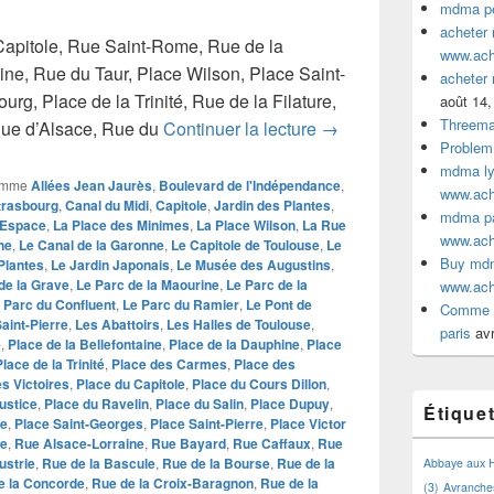
mdma pe
acheter
Capitole, Rue Saint-Rome, Rue de la
www.ac
ne, Rue du Taur, Place Wilson, Place Saint-
acheter
rg, Place de la Trinité, Rue de la Filature,
août 14,
Threem
Comme acheter mdma o
Rue d’Alsace, Rue du
Continuer la lecture
→
Problem
mdma lyo
omme
Allées Jean Jaurès
,
Boulevard de l'Indépendance
,
www.ac
trasbourg
,
Canal du Midi
,
Capitole
,
Jardin des Plantes
,
mdma par
l'Espace
,
La Place des Minimes
,
La Place Wilson
,
La Rue
www.ac
ne
,
Le Canal de la Garonne
,
Le Capitole de Toulouse
,
Le
Buy mdm
Plantes
,
Le Jardin Japonais
,
Le Musée des Augustins
,
de la Grave
,
Le Parc de la Maourine
,
Le Parc de la
www.ac
 Parc du Confluent
,
Le Parc du Ramier
,
Le Pont de
Comme a
aint-Pierre
,
Les Abattoirs
,
Les Halles de Toulouse
,
paris
avr
e
,
Place de la Bellefontaine
,
Place de la Dauphine
,
Place
Place de la Trinité
,
Place des Carmes
,
Place des
s Victoires
,
Place du Capitole
,
Place du Cours Dillon
,
ustice
,
Place du Ravelin
,
Place du Salin
,
Place Dupuy
,
Étique
ne
,
Place Saint-Georges
,
Place Saint-Pierre
,
Place Victor
de
,
Rue Alsace-Lorraine
,
Rue Bayard
,
Rue Caffaux
,
Rue
ustrie
,
Rue de la Bascule
,
Rue de la Bourse
,
Rue de la
Abbaye aux
e la Concorde
,
Rue de la Croix-Baragnon
,
Rue de la
(3)
Avranche