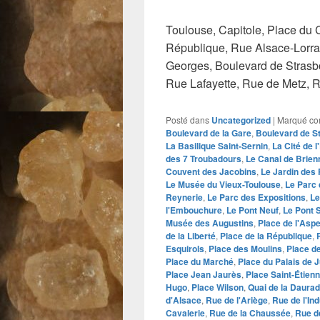
Toulouse, Capitole, Place du 
République, Rue Alsace-Lorrai
Georges, Boulevard de Strasbou
Rue Lafayette, Rue de Metz, 
Posté dans
Uncategorized
|
Marqué c
Boulevard de la Gare
,
Boulevard de S
La Basilique Saint-Sernin
,
La Cité de 
des 7 Troubadours
,
Le Canal de Brien
Couvent des Jacobins
,
Le Jardin des 
Le Musée du Vieux-Toulouse
,
Le Parc 
Reynerie
,
Le Parc des Expositions
,
Le
l'Embouchure
,
Le Pont Neuf
,
Le Pont S
Musée des Augustins
,
Place de l'Asp
de la Liberté
,
Place de la République
,
Esquirols
,
Place des Moulins
,
Place de
Place du Marché
,
Place du Palais de J
Place Jean Jaurès
,
Place Saint-Étien
Hugo
,
Place Wilson
,
Quai de la Daura
d'Alsace
,
Rue de l'Ariège
,
Rue de l'Ind
Cavalerie
,
Rue de la Chaussée
,
Rue d