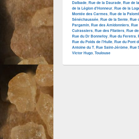
Dalbade
,
Rue de la Daurade
,
Rue de la
de la Légion d'Honneur
,
Rue de la Log
Montée des Carmes
,
Rue de la Palom
Sénéchaussée
,
Rue de la Sente
,
Rue d
Pargamin
,
Rue des Amidonniers
,
Rue
Cuirassiers
,
Rue des Filatiers
,
Rue de
Rue du Dr Bonnefoy
,
Rue du Feretra
,
Rue du Poids de l'Huile
,
Rue du Pont 
Antoine du T
,
Rue Saint-Jérôme
,
Rue S
Victor Hugo
,
Toulouse