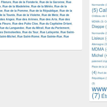
 Filature
,
Rue de la Fonderie
,
Rue de la Garonne
,
Rue
Normandie
(
e
,
Rue de la Madeleine
,
Rue de la Météo
,
Rue de la
(5)
Ca
be
,
Rue de la Pomme
,
Rue de la République
,
Rue de la
e la Tounis
,
Rue de la Violette
,
Rue de Metz
,
Rue de
Château de 
 des Anges
,
Rue des Arènes
,
Rue des Arts
,
Rue des
MDMA
(3)
C
s Fleurs
,
Rue des Puits Clos
,
Rue du Capitaine Driant
,
Dieppe
(
Rue du Languedoc
,
Rue du Mirail
,
Rue du Parlement
,
des Demoiselles
,
Rue du Taur
,
Rue Lafayette
,
Rue Saint-
Normandie
(
aint-Michel
,
Rue Saint-Rome
,
Rue Sainte-Rue
,
Rue
Lisieux
(
Allemagne
(3
MDMA
(
Michel
(
paiement cr
Place de la L
(4)
Pont de
République
(
(3)
www
(7)
Ét