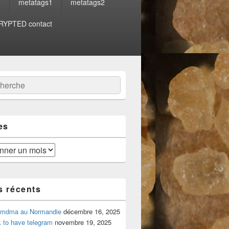
e
metatags1
metatags2
YPTED contact
:
ercher
es
s récents
 mdma au Normandie
décembre 16, 2025
 to have telegram
novembre 19, 2025