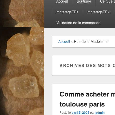
Accueil
Boutique
Ce Que D
principal
metatagsFR1
metatagsFR2
Validation de la commande
Accueil
»
Rue de la Madeleine
ARCHIVES DES MOTS-
Comme acheter m
toulouse paris
Posté le
avril 5, 2025
par
admin