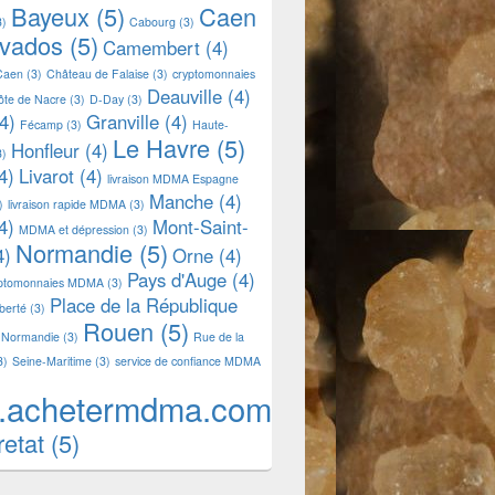
Bayeux
(5)
Caen
3)
Cabourg
(3)
lvados
(5)
Camembert
(4)
Caen
(3)
Château de Falaise
(3)
cryptomonnaies
Deauville
(4)
ôte de Nacre
(3)
D-Day
(3)
4)
Granville
(4)
Fécamp
(3)
Haute-
Le Havre
(5)
Honfleur
(4)
3)
4)
Livarot
(4)
livraison MDMA Espagne
Manche
(4)
)
livraison rapide MDMA
(3)
4)
Mont-Saint-
MDMA et dépression
(3)
Normandie
(5)
4)
Orne
(4)
Pays d'Auge
(4)
yptomonnaies MDMA
(3)
Place de la République
iberté
(3)
Rouen
(5)
 Normandie
(3)
Rue de la
3)
Seine-Maritime
(3)
service de confiance MDMA
.achetermdma.com
retat
(5)