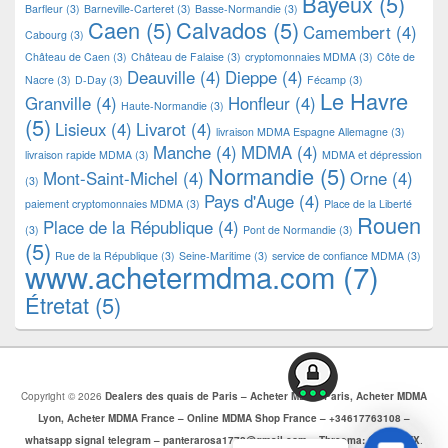
Bayeux
(5)
Barfleur
(3)
Barneville-Carteret
(3)
Basse-Normandie
(3)
Caen
(5)
Calvados
(5)
Camembert
(4)
Cabourg
(3)
Château de Caen
(3)
Château de Falaise
(3)
cryptomonnaies MDMA
(3)
Côte de
Deauville
(4)
Dieppe
(4)
Nacre
(3)
D-Day
(3)
Fécamp
(3)
Le Havre
Granville
(4)
Honfleur
(4)
Haute-Normandie
(3)
(5)
Lisieux
(4)
Livarot
(4)
livraison MDMA Espagne Allemagne
(3)
Manche
(4)
MDMA
(4)
livraison rapide MDMA
(3)
MDMA et dépression
Normandie
(5)
Mont-Saint-Michel
(4)
Orne
(4)
(3)
Pays d'Auge
(4)
paiement cryptomonnaies MDMA
(3)
Place de la Liberté
Rouen
Place de la République
(4)
(3)
Pont de Normandie
(3)
(5)
Rue de la République
(3)
Seine-Maritime
(3)
service de confiance MDMA
(3)
www.achetermdma.com
(7)
Étretat
(5)
Copyright © 2026
Dealers des quais de Paris – Acheter MDMA Paris, Acheter MDMA
Lyon, Acheter MDMA France – Online MDMA Shop France – +34617763108 –
whatsapp signal telegram – panterarosa1772@gmail.com – Threema: CJBZ5SZX
.