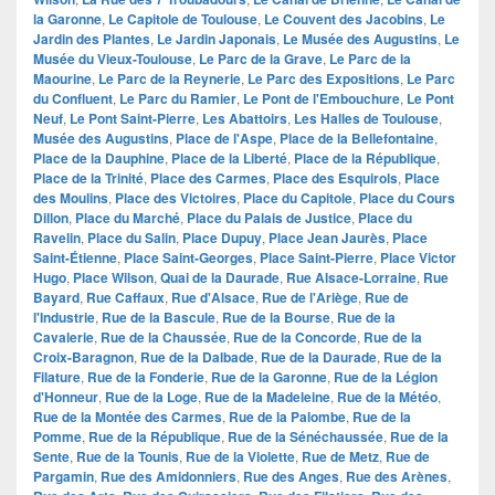
la Garonne
,
Le Capitole de Toulouse
,
Le Couvent des Jacobins
,
Le
Jardin des Plantes
,
Le Jardin Japonais
,
Le Musée des Augustins
,
Le
Musée du Vieux-Toulouse
,
Le Parc de la Grave
,
Le Parc de la
Maourine
,
Le Parc de la Reynerie
,
Le Parc des Expositions
,
Le Parc
du Confluent
,
Le Parc du Ramier
,
Le Pont de l'Embouchure
,
Le Pont
Neuf
,
Le Pont Saint-Pierre
,
Les Abattoirs
,
Les Halles de Toulouse
,
Musée des Augustins
,
Place de l'Aspe
,
Place de la Bellefontaine
,
Place de la Dauphine
,
Place de la Liberté
,
Place de la République
,
Place de la Trinité
,
Place des Carmes
,
Place des Esquirols
,
Place
des Moulins
,
Place des Victoires
,
Place du Capitole
,
Place du Cours
Dillon
,
Place du Marché
,
Place du Palais de Justice
,
Place du
Ravelin
,
Place du Salin
,
Place Dupuy
,
Place Jean Jaurès
,
Place
Saint-Étienne
,
Place Saint-Georges
,
Place Saint-Pierre
,
Place Victor
Hugo
,
Place Wilson
,
Quai de la Daurade
,
Rue Alsace-Lorraine
,
Rue
Bayard
,
Rue Caffaux
,
Rue d'Alsace
,
Rue de l'Ariège
,
Rue de
l'Industrie
,
Rue de la Bascule
,
Rue de la Bourse
,
Rue de la
Cavalerie
,
Rue de la Chaussée
,
Rue de la Concorde
,
Rue de la
Croix-Baragnon
,
Rue de la Dalbade
,
Rue de la Daurade
,
Rue de la
Filature
,
Rue de la Fonderie
,
Rue de la Garonne
,
Rue de la Légion
d'Honneur
,
Rue de la Loge
,
Rue de la Madeleine
,
Rue de la Météo
,
Rue de la Montée des Carmes
,
Rue de la Palombe
,
Rue de la
Pomme
,
Rue de la République
,
Rue de la Sénéchaussée
,
Rue de la
Sente
,
Rue de la Tounis
,
Rue de la Violette
,
Rue de Metz
,
Rue de
Pargamin
,
Rue des Amidonniers
,
Rue des Anges
,
Rue des Arènes
,