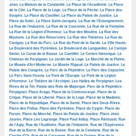
Jean
,
La Maison de la Catalanité
,
La Place de l’Académie
,
La Place
de la Cité
,
La Place de la Loge
,
La Place de la Pêche
,
La Place des
Soupirs
,
La Place du Castillet
,
La Place du Palais de Justice
,
La
Place du Soler
,
La Place Saint-Jacques
,
La Rue de l'Enseignement
,
La Rue de l’Industrie
,
La Rue de la Couronne
,
La Rue de la Fontaine
,
La Rue de la Légion d'Honneur
,
La Rue des Moulins
,
La Rue des
Moutons
,
La Rue des Réservoirs
,
La Rue des Théâtres
,
La Rue du
Canigou
,
La Rue du Parc
,
La Rue du Pont de la Garde
,
La Ville Haute
,
Le Boulevard des Pyrénées
,
Le Boulevard du Languedoc
,
Le Campo
Santo
,
Le Canal de la Basse
,
Le Castillet
,
Le Centre historique
,
Le
Château de Perpignan
,
Le Jardin de la Loge
,
Le Marché de la Plaine
,
Le Musée d’Art Moderne
,
Le Musée Rigaud
,
Le Palais de Justice
,
Le
Palais des Congrès
,
Le Parc de la Pépinière
,
Le Parc des Capucins
,
Le Parc Sant-Vicens
,
Le Pont de l'Europe
,
Le Pont de la Légion
d'Honneur
,
Le Théâtre de l'Archipel
,
Les Halles de Perpignan
,
Les
Rives de la Têt
,
Palais des Rois de Majorque
,
Parc de la Pépinière
,
Perpignan
,
Place Arago
,
Place de la Contrescarpe
,
Place de la
Crique
,
Place de la Liberté
,
Place de la Loge
,
Place de la Madeloc
,
Place de la République
,
Place de la Santé
,
Place des Deux-Rives
,
Place des Poilus
,
Place des Pyrénées
,
Place du Cygne
,
Place du
Forum
,
Place du Marché
,
Place du Palais de Justice
,
Place Jean
Jaurès
,
Place Léo Lagrange
,
Place Paul Alduy
,
Place Rémusat
,
Rue
de l'Agly
,
Rue de l'Auditoire
,
Rue de l'Industrie
,
Rue de l’Espérance
,
Rue de la Barre
,
Rue de la Basse
,
Rue de la Catalane
,
Rue de la
Cloche d'Or
,
Rue de la Couronne
,
Rue de la Drôme
,
Rue de la