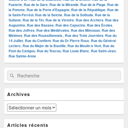
Fusterie
,
Rue de la Gare
,
Rue de la Mirande
,
Rue de la Plage
,
Rue de
la Pomme
,
Rue de la Porte d'Espagne
,
Rue de la République
,
Rue de
la Saint-Ferréol
,
Rue de la Seiche
,
Rue de la Solitude
,
Rue de la
Sultane
,
Rue de la Têt
,
Rue de la Victoire
,
Rue des Archers
,
Rue des
Augustins
,
Rue des Basses
,
Rue des Capucins
,
Rue des Écoles
,
Rue des Joffres
,
Rue des Médiévales
,
Rue des Mimosas
,
Rue des
Minimes
,
Rue des Roussillonnais.
,
Rue des Trois Journées
,
Rue du
14 Juillet
,
Rue du Conflent
,
Rue du Dr Pierre Roux
,
Rue du Général
Leclerc
,
Rue du Major de la Bastille
,
Rue du Moulin à Vent
,
Rue du
Pont du Canigou
,
Rue du Tescou
,
Rue Louis Blanc
,
Rue Saint-Jean
,
Rue Sainte-Anne
Zone
Recherche :
Rechercher
principale
de
widget
pour
Archives
la
barre
latérale
Archives
Articles récents