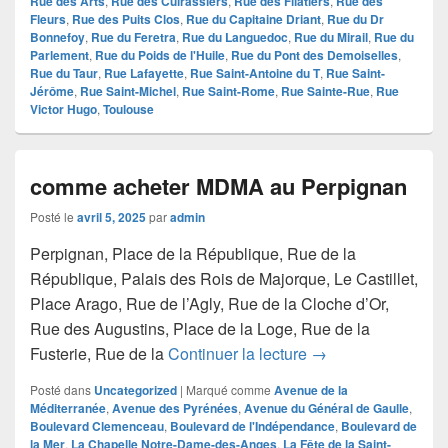
Rue des Arts
,
Rue des Cuirassiers
,
Rue des Filatiers
,
Rue des
Fleurs
,
Rue des Puits Clos
,
Rue du Capitaine Driant
,
Rue du Dr
Bonnefoy
,
Rue du Feretra
,
Rue du Languedoc
,
Rue du Mirail
,
Rue du
Parlement
,
Rue du Poids de l'Huile
,
Rue du Pont des Demoiselles
,
Rue du Taur
,
Rue Lafayette
,
Rue Saint-Antoine du T
,
Rue Saint-
Jérôme
,
Rue Saint-Michel
,
Rue Saint-Rome
,
Rue Sainte-Rue
,
Rue
Victor Hugo
,
Toulouse
comme acheter MDMA au Perpignan
Posté le
avril 5, 2025
par
admin
Perpignan, Place de la République, Rue de la
République, Palais des Rois de Majorque, Le Castillet,
Place Arago, Rue de l’Agly, Rue de la Cloche d’Or,
Rue des Augustins, Place de la Loge, Rue de la
comme acheter MD
Fusterie, Rue de la
Continuer la lecture
→
Posté dans
Uncategorized
|
Marqué comme
Avenue de la
Méditerranée
,
Avenue des Pyrénées
,
Avenue du Général de Gaulle
,
Boulevard Clemenceau
,
Boulevard de l'Indépendance
,
Boulevard de
la Mer
,
La Chapelle Notre-Dame-des-Anges
,
La Fête de la Saint-