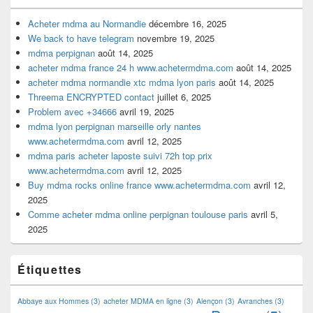
Acheter mdma au Normandie
décembre 16, 2025
We back to have telegram
novembre 19, 2025
mdma perpignan
août 14, 2025
acheter mdma france 24 h www.achetermdma.com
août 14, 2025
acheter mdma normandie xtc mdma lyon paris
août 14, 2025
Threema ENCRYPTED contact
juillet 6, 2025
Problem avec +34666
avril 19, 2025
mdma lyon perpignan marseille orly nantes
www.achetermdma.com
avril 12, 2025
mdma paris acheter laposte suivi 72h top prix
www.achetermdma.com
avril 12, 2025
Buy mdma rocks online france www.achetermdma.com
avril 12,
2025
Comme acheter mdma online perpignan toulouse paris
avril 5,
2025
Étiquettes
Abbaye aux Hommes
(3)
acheter MDMA en ligne
(3)
Alençon
(3)
Avranches
(3)