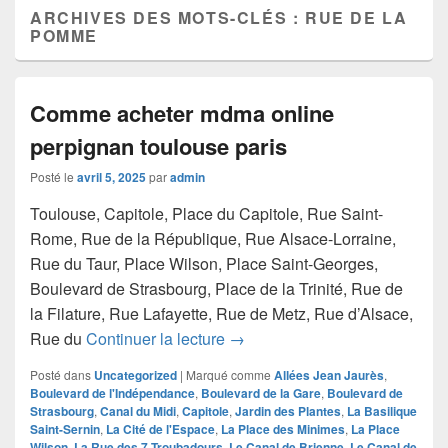
ARCHIVES DES MOTS-CLÉS :
RUE DE LA
POMME
Comme acheter mdma online
perpignan toulouse paris
Posté le
avril 5, 2025
par
admin
Toulouse, Capitole, Place du Capitole, Rue Saint-
Rome, Rue de la République, Rue Alsace-Lorraine,
Rue du Taur, Place Wilson, Place Saint-Georges,
Boulevard de Strasbourg, Place de la Trinité, Rue de
la Filature, Rue Lafayette, Rue de Metz, Rue d’Alsace,
Comme acheter mdma online pe
Rue du
Continuer la lecture
→
Posté dans
Uncategorized
|
Marqué comme
Allées Jean Jaurès
,
Boulevard de l'Indépendance
,
Boulevard de la Gare
,
Boulevard de
Strasbourg
,
Canal du Midi
,
Capitole
,
Jardin des Plantes
,
La Basilique
Saint-Sernin
,
La Cité de l'Espace
,
La Place des Minimes
,
La Place
Wilson
,
La Rue des 7 Troubadours
,
Le Canal de Brienne
,
Le Canal de