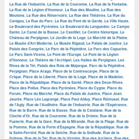
La Rue de l’Industrie
,
La Rue de la Couronne
,
La Rue de la Fontaine
,
La Rue de la Légion d'Honneur
,
La Rue des Moulins
,
La Rue des
Moutons
,
La Rue des Réservoirs
,
La Rue des Théâtres
,
La Rue du
Canigou
,
La Rue du Parc
,
La Rue du Pont de la Garde
,
La Ville Haute
,
Le Boulevard des Pyrénées
,
Le Boulevard du Languedoc
,
Le Campo
Santo
,
Le Canal de la Basse
,
Le Castillet
,
Le Centre historique
,
Le
Château de Perpignan
,
Le Jardin de la Loge
,
Le Marché de la Plaine
,
Le Musée d’Art Moderne
,
Le Musée Rigaud
,
Le Palais de Justice
,
Le
Palais des Congrès
,
Le Parc de la Pépinière
,
Le Parc des Capucins
,
Le Parc Sant-Vicens
,
Le Pont de l'Europe
,
Le Pont de la Légion
d'Honneur
,
Le Théâtre de l'Archipel
,
Les Halles de Perpignan
,
Les
Rives de la Têt
,
Palais des Rois de Majorque
,
Parc de la Pépinière
,
Perpignan
,
Place Arago
,
Place de la Contrescarpe
,
Place de la
Crique
,
Place de la Liberté
,
Place de la Loge
,
Place de la Madeloc
,
Place de la République
,
Place de la Santé
,
Place des Deux-Rives
,
Place des Poilus
,
Place des Pyrénées
,
Place du Cygne
,
Place du
Forum
,
Place du Marché
,
Place du Palais de Justice
,
Place Jean
Jaurès
,
Place Léo Lagrange
,
Place Paul Alduy
,
Place Rémusat
,
Rue
de l'Agly
,
Rue de l'Auditoire
,
Rue de l'Industrie
,
Rue de l’Espérance
,
Rue de la Barre
,
Rue de la Basse
,
Rue de la Catalane
,
Rue de la
Cloche d'Or
,
Rue de la Couronne
,
Rue de la Drôme
,
Rue de la
Fusterie
,
Rue de la Gare
,
Rue de la Mirande
,
Rue de la Plage
,
Rue de
la Pomme
,
Rue de la Porte d'Espagne
,
Rue de la République
,
Rue de
la Saint-Ferréol
,
Rue de la Seiche
,
Rue de la Solitude
,
Rue de la
Sultane
,
Rue de la Têt
,
Rue de la Victoire
,
Rue des Archers
,
Rue des