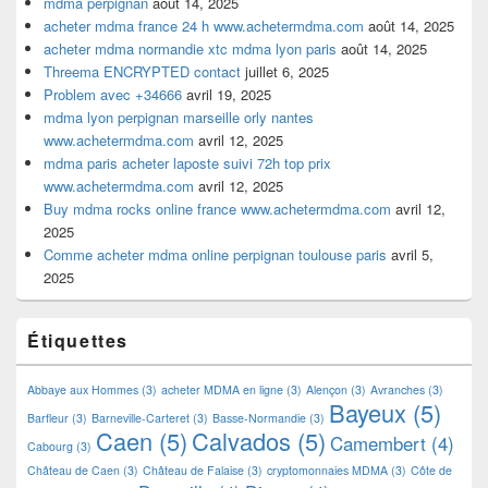
mdma perpignan
août 14, 2025
acheter mdma france 24 h www.achetermdma.com
août 14, 2025
acheter mdma normandie xtc mdma lyon paris
août 14, 2025
Threema ENCRYPTED contact
juillet 6, 2025
Problem avec +34666
avril 19, 2025
mdma lyon perpignan marseille orly nantes
www.achetermdma.com
avril 12, 2025
mdma paris acheter laposte suivi 72h top prix
www.achetermdma.com
avril 12, 2025
Buy mdma rocks online france www.achetermdma.com
avril 12,
2025
Comme acheter mdma online perpignan toulouse paris
avril 5,
2025
Étiquettes
Abbaye aux Hommes
(3)
acheter MDMA en ligne
(3)
Alençon
(3)
Avranches
(3)
Bayeux
(5)
Barfleur
(3)
Barneville-Carteret
(3)
Basse-Normandie
(3)
Caen
(5)
Calvados
(5)
Camembert
(4)
Cabourg
(3)
Château de Caen
(3)
Château de Falaise
(3)
cryptomonnaies MDMA
(3)
Côte de