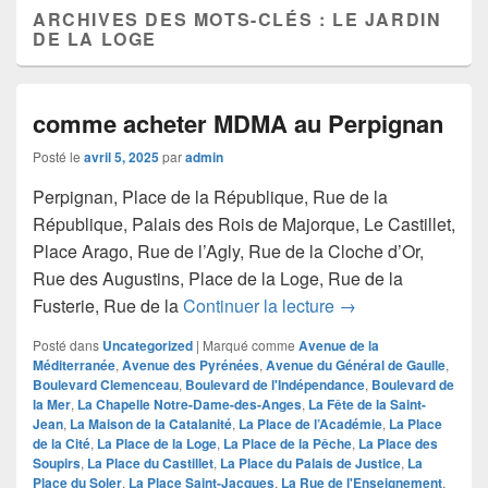
ARCHIVES DES MOTS-CLÉS :
LE JARDIN
DE LA LOGE
comme acheter MDMA au Perpignan
Posté le
avril 5, 2025
par
admin
Perpignan, Place de la République, Rue de la
République, Palais des Rois de Majorque, Le Castillet,
Place Arago, Rue de l’Agly, Rue de la Cloche d’Or,
Rue des Augustins, Place de la Loge, Rue de la
comme acheter MD
Fusterie, Rue de la
Continuer la lecture
→
Posté dans
Uncategorized
|
Marqué comme
Avenue de la
Méditerranée
,
Avenue des Pyrénées
,
Avenue du Général de Gaulle
,
Boulevard Clemenceau
,
Boulevard de l'Indépendance
,
Boulevard de
la Mer
,
La Chapelle Notre-Dame-des-Anges
,
La Fête de la Saint-
Jean
,
La Maison de la Catalanité
,
La Place de l’Académie
,
La Place
de la Cité
,
La Place de la Loge
,
La Place de la Pêche
,
La Place des
Soupirs
,
La Place du Castillet
,
La Place du Palais de Justice
,
La
Place du Soler
,
La Place Saint-Jacques
,
La Rue de l'Enseignement
,