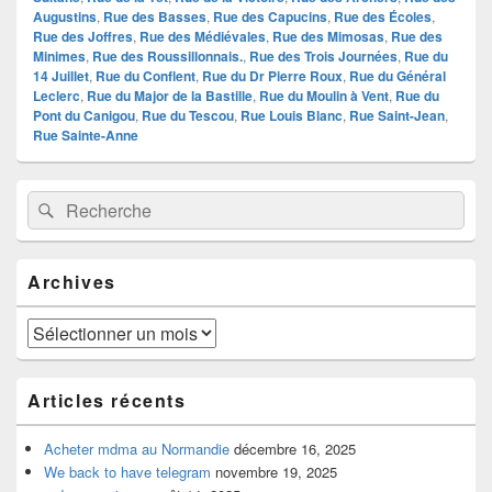
Augustins
,
Rue des Basses
,
Rue des Capucins
,
Rue des Écoles
,
Rue des Joffres
,
Rue des Médiévales
,
Rue des Mimosas
,
Rue des
Minimes
,
Rue des Roussillonnais.
,
Rue des Trois Journées
,
Rue du
14 Juillet
,
Rue du Conflent
,
Rue du Dr Pierre Roux
,
Rue du Général
Leclerc
,
Rue du Major de la Bastille
,
Rue du Moulin à Vent
,
Rue du
Pont du Canigou
,
Rue du Tescou
,
Rue Louis Blanc
,
Rue Saint-Jean
,
Rue Sainte-Anne
Zone
Recherche :
Rechercher
principale
de
widget
pour
Archives
la
barre
latérale
Archives
Articles récents
Acheter mdma au Normandie
décembre 16, 2025
We back to have telegram
novembre 19, 2025