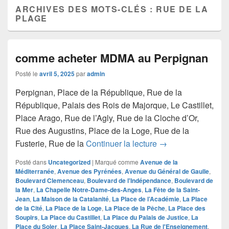
ARCHIVES DES MOTS-CLÉS :
RUE DE LA
PLAGE
comme acheter MDMA au Perpignan
Posté le
avril 5, 2025
par
admin
Perpignan, Place de la République, Rue de la
République, Palais des Rois de Majorque, Le Castillet,
Place Arago, Rue de l’Agly, Rue de la Cloche d’Or,
Rue des Augustins, Place de la Loge, Rue de la
comme acheter MD
Fusterie, Rue de la
Continuer la lecture
→
Posté dans
Uncategorized
|
Marqué comme
Avenue de la
Méditerranée
,
Avenue des Pyrénées
,
Avenue du Général de Gaulle
,
Boulevard Clemenceau
,
Boulevard de l'Indépendance
,
Boulevard de
la Mer
,
La Chapelle Notre-Dame-des-Anges
,
La Fête de la Saint-
Jean
,
La Maison de la Catalanité
,
La Place de l’Académie
,
La Place
de la Cité
,
La Place de la Loge
,
La Place de la Pêche
,
La Place des
Soupirs
,
La Place du Castillet
,
La Place du Palais de Justice
,
La
Place du Soler
,
La Place Saint-Jacques
,
La Rue de l'Enseignement
,