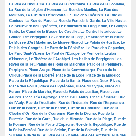
La Rue de l’Industrie
,
La Rue de la Couronne
,
La Rue de la Fontaine
,
La Rue de la Légion d'Honneur
,
La Rue des Moulins
,
La Rue des
Moutons
,
La Rue des Réservoirs
,
La Rue des Théâtres
,
La Rue du
Canigou
,
La Rue du Parc
,
La Rue du Pont de la Garde
,
La Ville Haute
,
Le Boulevard des Pyrénées
,
Le Boulevard du Languedoc
,
Le Campo
Santo
,
Le Canal de la Basse
,
Le Castillet
,
Le Centre historique
,
Le
Château de Perpignan
,
Le Jardin de la Loge
,
Le Marché de la Plaine
,
Le Musée d’Art Moderne
,
Le Musée Rigaud
,
Le Palais de Justice
,
Le
Palais des Congrès
,
Le Parc de la Pépinière
,
Le Parc des Capucins
,
Le Parc Sant-Vicens
,
Le Pont de l'Europe
,
Le Pont de la Légion
d'Honneur
,
Le Théâtre de l'Archipel
,
Les Halles de Perpignan
,
Les
Rives de la Têt
,
Palais des Rois de Majorque
,
Parc de la Pépinière
,
Perpignan
,
Place Arago
,
Place de la Contrescarpe
,
Place de la
Crique
,
Place de la Liberté
,
Place de la Loge
,
Place de la Madeloc
,
Place de la République
,
Place de la Santé
,
Place des Deux-Rives
,
Place des Poilus
,
Place des Pyrénées
,
Place du Cygne
,
Place du
Forum
,
Place du Marché
,
Place du Palais de Justice
,
Place Jean
Jaurès
,
Place Léo Lagrange
,
Place Paul Alduy
,
Place Rémusat
,
Rue
de l'Agly
,
Rue de l'Auditoire
,
Rue de l'Industrie
,
Rue de l’Espérance
,
Rue de la Barre
,
Rue de la Basse
,
Rue de la Catalane
,
Rue de la
Cloche d'Or
,
Rue de la Couronne
,
Rue de la Drôme
,
Rue de la
Fusterie
,
Rue de la Gare
,
Rue de la Mirande
,
Rue de la Plage
,
Rue de
la Pomme
,
Rue de la Porte d'Espagne
,
Rue de la République
,
Rue de
la Saint-Ferréol
,
Rue de la Seiche
,
Rue de la Solitude
,
Rue de la
Sultane
,
Rue de la Têt
,
Rue de la Victoire
,
Rue des Archers
,
Rue des