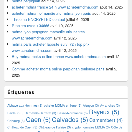
mdma perpignan
août 14, 2025
acheter mdma france 24 h www.achetermdma.com
août 14, 2025
acheter mdma normandie xtc mdma lyon paris
août 14, 2025
Threema ENCRYPTED contact
juillet 6, 2025
Problem avec +34666
avril 19, 2025
mdma lyon perpignan marseille orly nantes
www.achetermdma.com
avril 12, 2025
mdma paris acheter laposte suivi 72h top prix
www.achetermdma.com
avril 12, 2025
Buy mdma rocks online france www.achetermdma.com
avril 12,
2025
Comme acheter mdma online perpignan toulouse paris
avril 5,
2025
Étiquettes
Abbaye aux Hommes
(3)
acheter MDMA en ligne
(3)
Alençon
(3)
Avranches
(3)
Bayeux
(5)
Barfleur
(3)
Barneville-Carteret
(3)
Basse-Normandie
(3)
Caen
(5)
Calvados
(5)
Camembert
(4)
Cabourg
(3)
Château de Caen
(3)
Château de Falaise
(3)
cryptomonnaies MDMA
(3)
Côte de