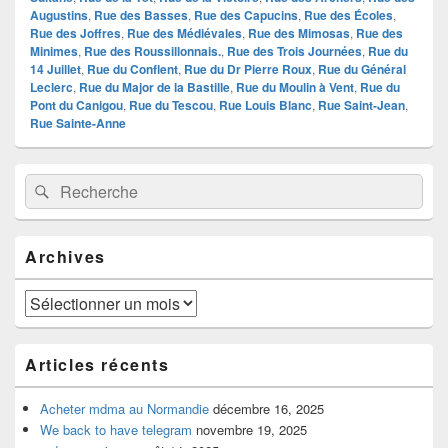
Augustins
,
Rue des Basses
,
Rue des Capucins
,
Rue des Écoles
,
Rue des Joffres
,
Rue des Médiévales
,
Rue des Mimosas
,
Rue des
Minimes
,
Rue des Roussillonnais.
,
Rue des Trois Journées
,
Rue du
14 Juillet
,
Rue du Conflent
,
Rue du Dr Pierre Roux
,
Rue du Général
Leclerc
,
Rue du Major de la Bastille
,
Rue du Moulin à Vent
,
Rue du
Pont du Canigou
,
Rue du Tescou
,
Rue Louis Blanc
,
Rue Saint-Jean
,
Rue Sainte-Anne
Zone
Recherche :
Rechercher
principale
de
widget
pour
Archives
la
barre
latérale
Archives
Articles récents
Acheter mdma au Normandie
décembre 16, 2025
We back to have telegram
novembre 19, 2025