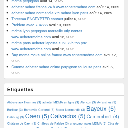
mdma perpignan
août 14, 2025
acheter mdma france 24 h www.achetermdma.com
août 14, 2025
acheter mdma normandie xtc mdma lyon paris
août 14, 2025
Threema ENCRYPTED contact
juillet 6, 2025
Problem avec +34666
avril 19, 2025
mdma lyon perpignan marseille orly nantes
www.achetermdma.com
avril 12, 2025
mdma paris acheter laposte suivi 72h top prix
www.achetermdma.com
avril 12, 2025
Buy mdma rocks online france www.achetermdma.com
avril 12,
2025
Comme acheter mdma online perpignan toulouse paris
avril 5,
2025
Étiquettes
Abbaye aux Hommes
(3)
acheter MDMA en ligne
(3)
Alençon
(3)
Avranches
(3)
Bayeux
(5)
Barfleur
(3)
Barneville-Carteret
(3)
Basse-Normandie
(3)
Caen
(5)
Calvados
(5)
Camembert
(4)
Cabourg
(3)
Château de Caen
(3)
Château de Falaise
(3)
cryptomonnaies MDMA
(3)
Côte de