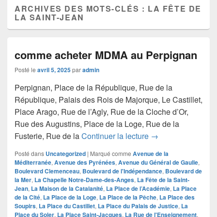
ARCHIVES DES MOTS-CLÉS :
LA FÊTE DE
LA SAINT-JEAN
comme acheter MDMA au Perpignan
Posté le
avril 5, 2025
par
admin
Perpignan, Place de la République, Rue de la
République, Palais des Rois de Majorque, Le Castillet,
Place Arago, Rue de l’Agly, Rue de la Cloche d’Or,
Rue des Augustins, Place de la Loge, Rue de la
comme acheter MD
Fusterie, Rue de la
Continuer la lecture
→
Posté dans
Uncategorized
|
Marqué comme
Avenue de la
Méditerranée
,
Avenue des Pyrénées
,
Avenue du Général de Gaulle
,
Boulevard Clemenceau
,
Boulevard de l'Indépendance
,
Boulevard de
la Mer
,
La Chapelle Notre-Dame-des-Anges
,
La Fête de la Saint-
Jean
,
La Maison de la Catalanité
,
La Place de l’Académie
,
La Place
de la Cité
,
La Place de la Loge
,
La Place de la Pêche
,
La Place des
Soupirs
,
La Place du Castillet
,
La Place du Palais de Justice
,
La
Place du Soler
,
La Place Saint-Jacques
,
La Rue de l'Enseignement
,