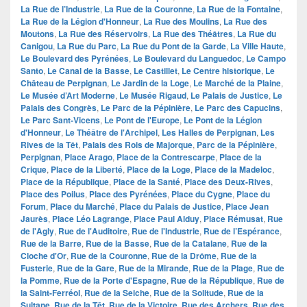
La Rue de l’Industrie
,
La Rue de la Couronne
,
La Rue de la Fontaine
,
La Rue de la Légion d'Honneur
,
La Rue des Moulins
,
La Rue des
Moutons
,
La Rue des Réservoirs
,
La Rue des Théâtres
,
La Rue du
Canigou
,
La Rue du Parc
,
La Rue du Pont de la Garde
,
La Ville Haute
,
Le Boulevard des Pyrénées
,
Le Boulevard du Languedoc
,
Le Campo
Santo
,
Le Canal de la Basse
,
Le Castillet
,
Le Centre historique
,
Le
Château de Perpignan
,
Le Jardin de la Loge
,
Le Marché de la Plaine
,
Le Musée d’Art Moderne
,
Le Musée Rigaud
,
Le Palais de Justice
,
Le
Palais des Congrès
,
Le Parc de la Pépinière
,
Le Parc des Capucins
,
Le Parc Sant-Vicens
,
Le Pont de l'Europe
,
Le Pont de la Légion
d'Honneur
,
Le Théâtre de l'Archipel
,
Les Halles de Perpignan
,
Les
Rives de la Têt
,
Palais des Rois de Majorque
,
Parc de la Pépinière
,
Perpignan
,
Place Arago
,
Place de la Contrescarpe
,
Place de la
Crique
,
Place de la Liberté
,
Place de la Loge
,
Place de la Madeloc
,
Place de la République
,
Place de la Santé
,
Place des Deux-Rives
,
Place des Poilus
,
Place des Pyrénées
,
Place du Cygne
,
Place du
Forum
,
Place du Marché
,
Place du Palais de Justice
,
Place Jean
Jaurès
,
Place Léo Lagrange
,
Place Paul Alduy
,
Place Rémusat
,
Rue
de l'Agly
,
Rue de l'Auditoire
,
Rue de l'Industrie
,
Rue de l’Espérance
,
Rue de la Barre
,
Rue de la Basse
,
Rue de la Catalane
,
Rue de la
Cloche d'Or
,
Rue de la Couronne
,
Rue de la Drôme
,
Rue de la
Fusterie
,
Rue de la Gare
,
Rue de la Mirande
,
Rue de la Plage
,
Rue de
la Pomme
,
Rue de la Porte d'Espagne
,
Rue de la République
,
Rue de
la Saint-Ferréol
,
Rue de la Seiche
,
Rue de la Solitude
,
Rue de la
Sultane
,
Rue de la Têt
,
Rue de la Victoire
,
Rue des Archers
,
Rue des