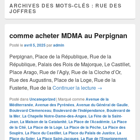
ARCHIVES DES MOTS-CLÉS :
RUE DES
JOFFRES
comme acheter MDMA au Perpignan
Posté le
avril 5, 2025
par
admin
Perpignan, Place de la République, Rue de la
République, Palais des Rois de Majorque, Le Castillet,
Place Arago, Rue de l’Agly, Rue de la Cloche d’Or,
Rue des Augustins, Place de la Loge, Rue de la
comme acheter MD
Fusterie, Rue de la
Continuer la lecture
→
Posté dans
Uncategorized
|
Marqué comme
Avenue de la
Méditerranée
,
Avenue des Pyrénées
,
Avenue du Général de Gaulle
,
Boulevard Clemenceau
,
Boulevard de l'Indépendance
,
Boulevard de
la Mer
,
La Chapelle Notre-Dame-des-Anges
,
La Fête de la Saint-
Jean
,
La Maison de la Catalanité
,
La Place de l’Académie
,
La Place
de la Cité
,
La Place de la Loge
,
La Place de la Pêche
,
La Place des
Soupirs
,
La Place du Castillet
,
La Place du Palais de Justice
,
La
Place du Soler
,
La Place Saint-Jacques
,
La Rue de l'Enseignement
,