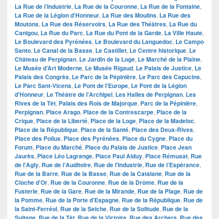
La Rue de l’Industrie
,
La Rue de la Couronne
,
La Rue de la Fontaine
,
La Rue de la Légion d'Honneur
,
La Rue des Moulins
,
La Rue des
Moutons
,
La Rue des Réservoirs
,
La Rue des Théâtres
,
La Rue du
Canigou
,
La Rue du Parc
,
La Rue du Pont de la Garde
,
La Ville Haute
,
Le Boulevard des Pyrénées
,
Le Boulevard du Languedoc
,
Le Campo
Santo
,
Le Canal de la Basse
,
Le Castillet
,
Le Centre historique
,
Le
Château de Perpignan
,
Le Jardin de la Loge
,
Le Marché de la Plaine
,
Le Musée d’Art Moderne
,
Le Musée Rigaud
,
Le Palais de Justice
,
Le
Palais des Congrès
,
Le Parc de la Pépinière
,
Le Parc des Capucins
,
Le Parc Sant-Vicens
,
Le Pont de l'Europe
,
Le Pont de la Légion
d'Honneur
,
Le Théâtre de l'Archipel
,
Les Halles de Perpignan
,
Les
Rives de la Têt
,
Palais des Rois de Majorque
,
Parc de la Pépinière
,
Perpignan
,
Place Arago
,
Place de la Contrescarpe
,
Place de la
Crique
,
Place de la Liberté
,
Place de la Loge
,
Place de la Madeloc
,
Place de la République
,
Place de la Santé
,
Place des Deux-Rives
,
Place des Poilus
,
Place des Pyrénées
,
Place du Cygne
,
Place du
Forum
,
Place du Marché
,
Place du Palais de Justice
,
Place Jean
Jaurès
,
Place Léo Lagrange
,
Place Paul Alduy
,
Place Rémusat
,
Rue
de l'Agly
,
Rue de l'Auditoire
,
Rue de l'Industrie
,
Rue de l’Espérance
,
Rue de la Barre
,
Rue de la Basse
,
Rue de la Catalane
,
Rue de la
Cloche d'Or
,
Rue de la Couronne
,
Rue de la Drôme
,
Rue de la
Fusterie
,
Rue de la Gare
,
Rue de la Mirande
,
Rue de la Plage
,
Rue de
la Pomme
,
Rue de la Porte d'Espagne
,
Rue de la République
,
Rue de
la Saint-Ferréol
,
Rue de la Seiche
,
Rue de la Solitude
,
Rue de la
Sultane
,
Rue de la Têt
,
Rue de la Victoire
,
Rue des Archers
,
Rue des