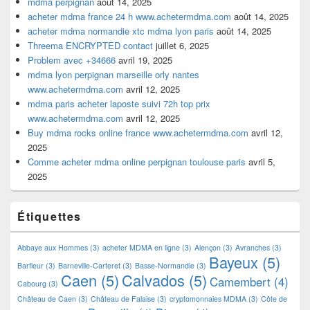
mdma perpignan
août 14, 2025
acheter mdma france 24 h www.achetermdma.com
août 14, 2025
acheter mdma normandie xtc mdma lyon paris
août 14, 2025
Threema ENCRYPTED contact
juillet 6, 2025
Problem avec +34666
avril 19, 2025
mdma lyon perpignan marseille orly nantes
www.achetermdma.com
avril 12, 2025
mdma paris acheter laposte suivi 72h top prix
www.achetermdma.com
avril 12, 2025
Buy mdma rocks online france www.achetermdma.com
avril 12,
2025
Comme acheter mdma online perpignan toulouse paris
avril 5,
2025
Étiquettes
Abbaye aux Hommes
(3)
acheter MDMA en ligne
(3)
Alençon
(3)
Avranches
(3)
Bayeux
(5)
Barfleur
(3)
Barneville-Carteret
(3)
Basse-Normandie
(3)
Caen
(5)
Calvados
(5)
Camembert
(4)
Cabourg
(3)
Château de Caen
(3)
Château de Falaise
(3)
cryptomonnaies MDMA
(3)
Côte de