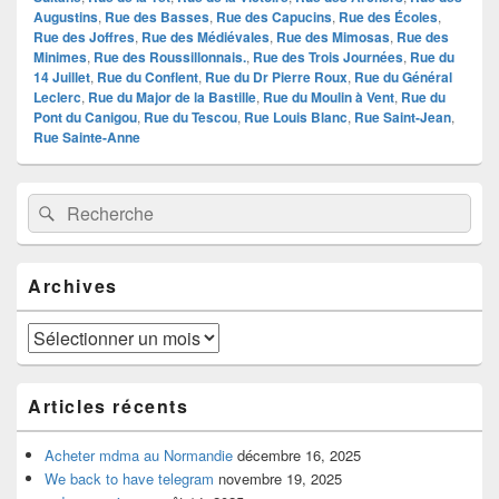
Augustins
,
Rue des Basses
,
Rue des Capucins
,
Rue des Écoles
,
Rue des Joffres
,
Rue des Médiévales
,
Rue des Mimosas
,
Rue des
Minimes
,
Rue des Roussillonnais.
,
Rue des Trois Journées
,
Rue du
14 Juillet
,
Rue du Conflent
,
Rue du Dr Pierre Roux
,
Rue du Général
Leclerc
,
Rue du Major de la Bastille
,
Rue du Moulin à Vent
,
Rue du
Pont du Canigou
,
Rue du Tescou
,
Rue Louis Blanc
,
Rue Saint-Jean
,
Rue Sainte-Anne
Zone
Recherche :
Rechercher
principale
de
widget
pour
Archives
la
barre
latérale
Archives
Articles récents
Acheter mdma au Normandie
décembre 16, 2025
We back to have telegram
novembre 19, 2025