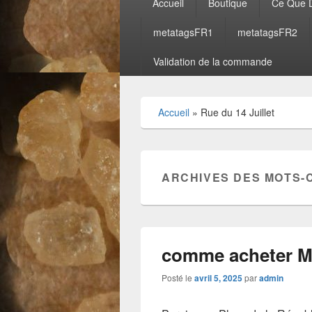
Accueil
Boutique
Ce Que D
principal
metatagsFR1
metatagsFR2
Validation de la commande
Accueil
»
Rue du 14 Juillet
ARCHIVES DES MOTS-
comme acheter 
Posté le
avril 5, 2025
par
admin