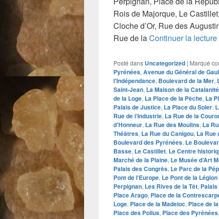
Perpignan, Place de la Républ
Rois de Majorque, Le Castillet
Cloche d’Or, Rue des Augustin
Rue de la
Continuer la lecture
Posté dans
Uncategorized
|
Marqué c
Pyrénées
,
Avenue du Général de Gaul
l'Indépendance
,
Boulevard de la Mer
,
Saint-Jean
,
La Maison de la Catalanité
de la Loge
,
La Place de la Pêche
,
La P
Palais de Justice
,
La Place du Soler
,
L
Rue de l’Industrie
,
La Rue de la Couro
d'Honneur
,
La Rue des Moulins
,
La Ru
Théâtres
,
La Rue du Canigou
,
La Rue 
Boulevard des Pyrénées
,
Le Bouleva
Basse
,
Le Castillet
,
Le Centre histori
Marché de la Plaine
,
Le Musée d’Art 
Palais des Congrès
,
Le Parc de la Pép
Pont de l'Europe
,
Le Pont de la Légio
Perpignan
,
Les Rives de la Têt
,
Palais
Place Arago
,
Place de la Contrescarp
Loge
,
Place de la Madeloc
,
Place de l
Place des Poilus
,
Place des Pyrénées