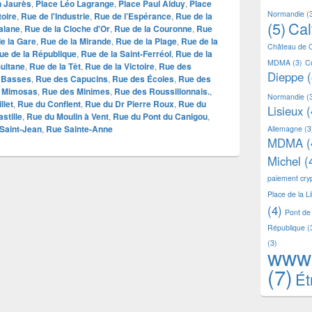
n Jaurès
,
Place Léo Lagrange
,
Place Paul Alduy
,
Place
Normandie
(
toire
,
Rue de l'Industrie
,
Rue de l’Espérance
,
Rue de la
(5)
Ca
alane
,
Rue de la Cloche d'Or
,
Rue de la Couronne
,
Rue
e la Gare
,
Rue de la Mirande
,
Rue de la Plage
,
Rue de la
Château de 
ue de la République
,
Rue de la Saint-Ferréol
,
Rue de la
MDMA
(3)
C
Sultane
,
Rue de la Têt
,
Rue de la Victoire
,
Rue des
Dieppe
(
 Basses
,
Rue des Capucins
,
Rue des Écoles
,
Rue des
 Mimosas
,
Rue des Minimes
,
Rue des Roussillonnais.
,
Normandie
(
llet
,
Rue du Conflent
,
Rue du Dr Pierre Roux
,
Rue du
Lisieux
(
stille
,
Rue du Moulin à Vent
,
Rue du Pont du Canigou
,
Saint-Jean
,
Rue Sainte-Anne
Allemagne
(3
MDMA
(
Michel
(
paiement cr
Place de la L
(4)
Pont de
République
(
(3)
www
(7)
Ét