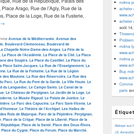
ique, Rue de la République, Palais des
mdma pe
, Place Arago, Rue de l’Agly, Rue de la
acheter
www.ac
s, Place de la Loge, Rue de la Fusterie,
acheter
comme acheter MDMA au Perpignan
→
août 14,
Threem
omme
Avenue de la Méditerranée
,
Avenue des
Problem
le
,
Boulevard Clemenceau
,
Boulevard de
mdma lyo
La Chapelle Notre-Dame-des-Anges
,
La Fête de la
www.ac
,
La Place de l’Académie
,
La Place de la Cité
,
La Place
mdma par
lace des Soupirs
,
La Place du Castillet
,
La Place du
www.ac
a Place Saint-Jacques
,
La Rue de l'Enseignement
,
La
nne
,
La Rue de la Fontaine
,
La Rue de la Légion
Buy mdm
e des Moutons
,
La Rue des Réservoirs
,
La Rue des
www.ac
du Parc
,
La Rue du Pont de la Garde
,
La Ville Haute
,
Le
Comme a
rd du Languedoc
,
Le Campo Santo
,
Le Canal de la
paris
avr
que
,
Le Château de Perpignan
,
Le Jardin de la Loge
,
Le
Moderne
,
Le Musée Rigaud
,
Le Palais de Justice
,
Le
inière
,
Le Parc des Capucins
,
Le Parc Sant-Vicens
,
Le
n d'Honneur
,
Le Théâtre de l'Archipel
,
Les Halles de
Étique
 des Rois de Majorque
,
Parc de la Pépinière
,
Perpignan
,
e
,
Place de la Crique
,
Place de la Liberté
,
Place de la
a République
,
Place de la Santé
,
Place des Deux-Rives
,
Abbaye aux
,
Place du Cygne
,
Place du Forum
,
Place du Marché
,
(3)
Avranche