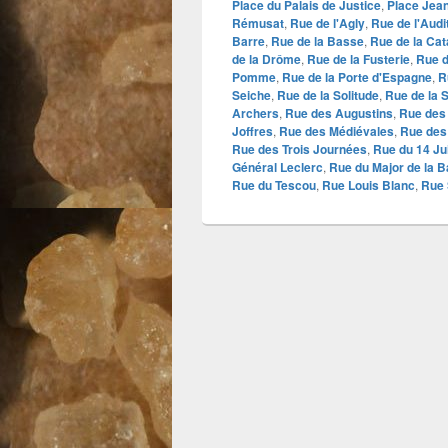
Place du Palais de Justice
,
Place Jea
Rémusat
,
Rue de l'Agly
,
Rue de l'Audi
Barre
,
Rue de la Basse
,
Rue de la Cat
de la Drôme
,
Rue de la Fusterie
,
Rue d
Pomme
,
Rue de la Porte d'Espagne
,
R
Seiche
,
Rue de la Solitude
,
Rue de la 
Archers
,
Rue des Augustins
,
Rue des
Joffres
,
Rue des Médiévales
,
Rue des
Rue des Trois Journées
,
Rue du 14 Jui
Général Leclerc
,
Rue du Major de la Ba
Rue du Tescou
,
Rue Louis Blanc
,
Rue 