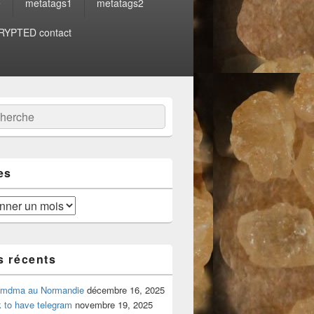
e
metatags1
metatags2
YPTED contact
:
ercher
es
s récents
 mdma au Normandie
décembre 16, 2025
 to have telegram
novembre 19, 2025