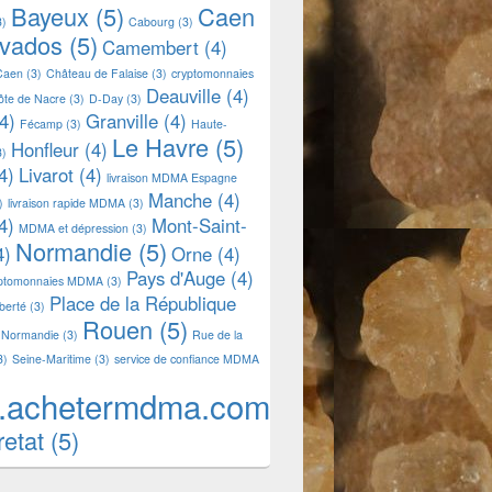
Bayeux
(5)
Caen
3)
Cabourg
(3)
lvados
(5)
Camembert
(4)
Caen
(3)
Château de Falaise
(3)
cryptomonnaies
Deauville
(4)
ôte de Nacre
(3)
D-Day
(3)
4)
Granville
(4)
Fécamp
(3)
Haute-
Le Havre
(5)
Honfleur
(4)
3)
4)
Livarot
(4)
livraison MDMA Espagne
Manche
(4)
)
livraison rapide MDMA
(3)
4)
Mont-Saint-
MDMA et dépression
(3)
Normandie
(5)
4)
Orne
(4)
Pays d'Auge
(4)
yptomonnaies MDMA
(3)
Place de la République
iberté
(3)
Rouen
(5)
 Normandie
(3)
Rue de la
3)
Seine-Maritime
(3)
service de confiance MDMA
.achetermdma.com
retat
(5)