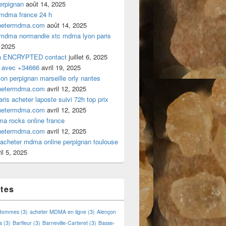
rpignan
août 14, 2025
 mdma france 24 h
hetermdma.com
août 14, 2025
 mdma normandie xtc mdma lyon paris
 2025
a ENCRYPTED contact
juillet 6, 2025
 avec +34666
avril 19, 2025
n perpignan marseille orly nantes
hetermdma.com
avril 12, 2025
is acheter laposte suivi 72h top prix
hetermdma.com
avril 12, 2025
a rocks online france
hetermdma.com
avril 12, 2025
cheter mdma online perpignan toulouse
il 5, 2025
ttes
 Hommes
(3)
acheter MDMA en ligne
(3)
Alençon
s
(3)
Barfleur
(3)
Barneville-Carteret
(3)
Basse-