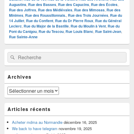
Augustins
,
Rue des Basses
,
Rue des Capucins
,
Rue des Écoles
,
Rue des Joffres
,
Rue des Médiévales
,
Rue des Mimosas
,
Rue des
Minimes
,
Rue des Roussillonnais.
,
Rue des Trois Journées
,
Rue du
14 Juillet
,
Rue du Conflent
,
Rue du Dr Pierre Roux
,
Rue du Général
Leclerc
,
Rue du Major de la Bastille
,
Rue du Moulin à Vent
,
Rue du
Pont du Canigou
,
Rue du Tescou
,
Rue Louis Blanc
,
Rue Saint-Jean
,
Rue Sainte-Anne
Zone
Recherche :
Rechercher
principale
de
widget
pour
Archives
la
barre
latérale
Archives
Articles récents
Acheter mdma au Normandie
décembre 16, 2025
We back to have telegram
novembre 19, 2025