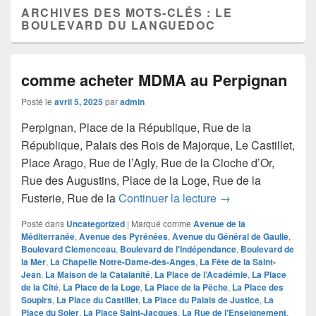
ARCHIVES DES MOTS-CLÉS :
LE
BOULEVARD DU LANGUEDOC
comme acheter MDMA au Perpignan
Posté le
avril 5, 2025
par
admin
Perpignan, Place de la République, Rue de la
République, Palais des Rois de Majorque, Le Castillet,
Place Arago, Rue de l’Agly, Rue de la Cloche d’Or,
Rue des Augustins, Place de la Loge, Rue de la
comme acheter MD
Fusterie, Rue de la
Continuer la lecture
→
Posté dans
Uncategorized
|
Marqué comme
Avenue de la
Méditerranée
,
Avenue des Pyrénées
,
Avenue du Général de Gaulle
,
Boulevard Clemenceau
,
Boulevard de l'Indépendance
,
Boulevard de
la Mer
,
La Chapelle Notre-Dame-des-Anges
,
La Fête de la Saint-
Jean
,
La Maison de la Catalanité
,
La Place de l’Académie
,
La Place
de la Cité
,
La Place de la Loge
,
La Place de la Pêche
,
La Place des
Soupirs
,
La Place du Castillet
,
La Place du Palais de Justice
,
La
Place du Soler
,
La Place Saint-Jacques
,
La Rue de l'Enseignement
,