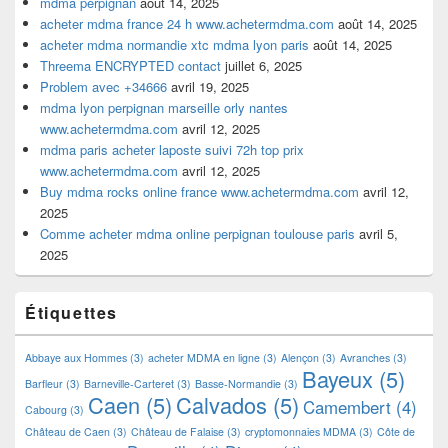
mdma perpignan
août 14, 2025
acheter mdma france 24 h www.achetermdma.com
août 14, 2025
acheter mdma normandie xtc mdma lyon paris
août 14, 2025
Threema ENCRYPTED contact
juillet 6, 2025
Problem avec +34666
avril 19, 2025
mdma lyon perpignan marseille orly nantes
www.achetermdma.com
avril 12, 2025
mdma paris acheter laposte suivi 72h top prix
www.achetermdma.com
avril 12, 2025
Buy mdma rocks online france www.achetermdma.com
avril 12,
2025
Comme acheter mdma online perpignan toulouse paris
avril 5,
2025
Étiquettes
Abbaye aux Hommes
(3)
acheter MDMA en ligne
(3)
Alençon
(3)
Avranches
(3)
Bayeux
(5)
Barfleur
(3)
Barneville-Carteret
(3)
Basse-Normandie
(3)
Caen
(5)
Calvados
(5)
Camembert
(4)
Cabourg
(3)
Château de Caen
(3)
Château de Falaise
(3)
cryptomonnaies MDMA
(3)
Côte de