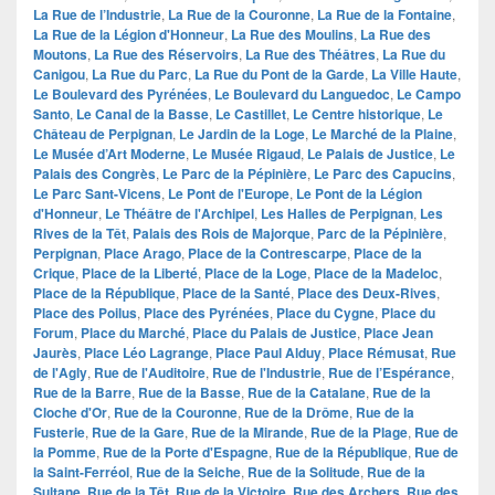
La Rue de l’Industrie
,
La Rue de la Couronne
,
La Rue de la Fontaine
,
La Rue de la Légion d'Honneur
,
La Rue des Moulins
,
La Rue des
Moutons
,
La Rue des Réservoirs
,
La Rue des Théâtres
,
La Rue du
Canigou
,
La Rue du Parc
,
La Rue du Pont de la Garde
,
La Ville Haute
,
Le Boulevard des Pyrénées
,
Le Boulevard du Languedoc
,
Le Campo
Santo
,
Le Canal de la Basse
,
Le Castillet
,
Le Centre historique
,
Le
Château de Perpignan
,
Le Jardin de la Loge
,
Le Marché de la Plaine
,
Le Musée d’Art Moderne
,
Le Musée Rigaud
,
Le Palais de Justice
,
Le
Palais des Congrès
,
Le Parc de la Pépinière
,
Le Parc des Capucins
,
Le Parc Sant-Vicens
,
Le Pont de l'Europe
,
Le Pont de la Légion
d'Honneur
,
Le Théâtre de l'Archipel
,
Les Halles de Perpignan
,
Les
Rives de la Têt
,
Palais des Rois de Majorque
,
Parc de la Pépinière
,
Perpignan
,
Place Arago
,
Place de la Contrescarpe
,
Place de la
Crique
,
Place de la Liberté
,
Place de la Loge
,
Place de la Madeloc
,
Place de la République
,
Place de la Santé
,
Place des Deux-Rives
,
Place des Poilus
,
Place des Pyrénées
,
Place du Cygne
,
Place du
Forum
,
Place du Marché
,
Place du Palais de Justice
,
Place Jean
Jaurès
,
Place Léo Lagrange
,
Place Paul Alduy
,
Place Rémusat
,
Rue
de l'Agly
,
Rue de l'Auditoire
,
Rue de l'Industrie
,
Rue de l’Espérance
,
Rue de la Barre
,
Rue de la Basse
,
Rue de la Catalane
,
Rue de la
Cloche d'Or
,
Rue de la Couronne
,
Rue de la Drôme
,
Rue de la
Fusterie
,
Rue de la Gare
,
Rue de la Mirande
,
Rue de la Plage
,
Rue de
la Pomme
,
Rue de la Porte d'Espagne
,
Rue de la République
,
Rue de
la Saint-Ferréol
,
Rue de la Seiche
,
Rue de la Solitude
,
Rue de la
Sultane
,
Rue de la Têt
,
Rue de la Victoire
,
Rue des Archers
,
Rue des