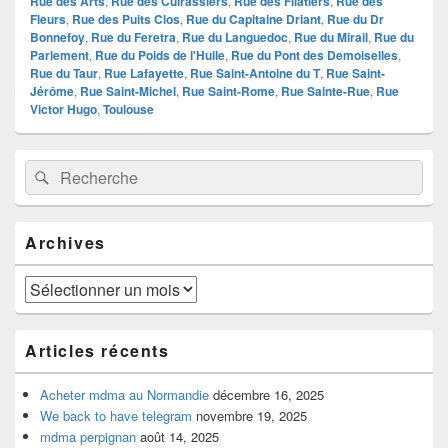
Rue des Arts
,
Rue des Cuirassiers
,
Rue des Filatiers
,
Rue des
Fleurs
,
Rue des Puits Clos
,
Rue du Capitaine Driant
,
Rue du Dr
Bonnefoy
,
Rue du Feretra
,
Rue du Languedoc
,
Rue du Mirail
,
Rue du
Parlement
,
Rue du Poids de l'Huile
,
Rue du Pont des Demoiselles
,
Rue du Taur
,
Rue Lafayette
,
Rue Saint-Antoine du T
,
Rue Saint-
Jérôme
,
Rue Saint-Michel
,
Rue Saint-Rome
,
Rue Sainte-Rue
,
Rue
Victor Hugo
,
Toulouse
Zone
Recherche :
Rechercher
principale
de
widget
pour
Archives
la
barre
latérale
Archives
Articles récents
Acheter mdma au Normandie
décembre 16, 2025
We back to have telegram
novembre 19, 2025
mdma perpignan
août 14, 2025