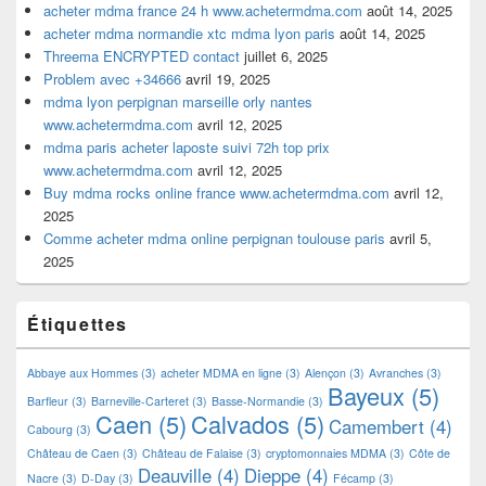
acheter mdma france 24 h www.achetermdma.com
août 14, 2025
acheter mdma normandie xtc mdma lyon paris
août 14, 2025
Threema ENCRYPTED contact
juillet 6, 2025
Problem avec +34666
avril 19, 2025
mdma lyon perpignan marseille orly nantes
www.achetermdma.com
avril 12, 2025
mdma paris acheter laposte suivi 72h top prix
www.achetermdma.com
avril 12, 2025
Buy mdma rocks online france www.achetermdma.com
avril 12,
2025
Comme acheter mdma online perpignan toulouse paris
avril 5,
2025
Étiquettes
Abbaye aux Hommes
(3)
acheter MDMA en ligne
(3)
Alençon
(3)
Avranches
(3)
Bayeux
(5)
Barfleur
(3)
Barneville-Carteret
(3)
Basse-Normandie
(3)
Caen
(5)
Calvados
(5)
Camembert
(4)
Cabourg
(3)
Château de Caen
(3)
Château de Falaise
(3)
cryptomonnaies MDMA
(3)
Côte de
Deauville
(4)
Dieppe
(4)
Nacre
(3)
D-Day
(3)
Fécamp
(3)