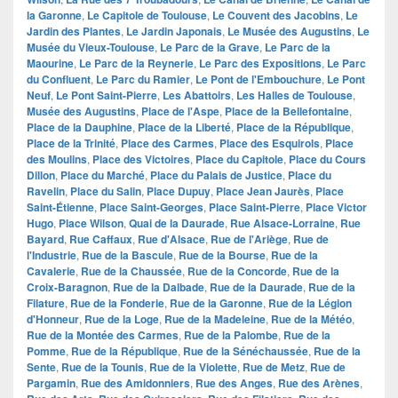
la Garonne
,
Le Capitole de Toulouse
,
Le Couvent des Jacobins
,
Le
Jardin des Plantes
,
Le Jardin Japonais
,
Le Musée des Augustins
,
Le
Musée du Vieux-Toulouse
,
Le Parc de la Grave
,
Le Parc de la
Maourine
,
Le Parc de la Reynerie
,
Le Parc des Expositions
,
Le Parc
du Confluent
,
Le Parc du Ramier
,
Le Pont de l'Embouchure
,
Le Pont
Neuf
,
Le Pont Saint-Pierre
,
Les Abattoirs
,
Les Halles de Toulouse
,
Musée des Augustins
,
Place de l'Aspe
,
Place de la Bellefontaine
,
Place de la Dauphine
,
Place de la Liberté
,
Place de la République
,
Place de la Trinité
,
Place des Carmes
,
Place des Esquirols
,
Place
des Moulins
,
Place des Victoires
,
Place du Capitole
,
Place du Cours
Dillon
,
Place du Marché
,
Place du Palais de Justice
,
Place du
Ravelin
,
Place du Salin
,
Place Dupuy
,
Place Jean Jaurès
,
Place
Saint-Étienne
,
Place Saint-Georges
,
Place Saint-Pierre
,
Place Victor
Hugo
,
Place Wilson
,
Quai de la Daurade
,
Rue Alsace-Lorraine
,
Rue
Bayard
,
Rue Caffaux
,
Rue d'Alsace
,
Rue de l'Ariège
,
Rue de
l'Industrie
,
Rue de la Bascule
,
Rue de la Bourse
,
Rue de la
Cavalerie
,
Rue de la Chaussée
,
Rue de la Concorde
,
Rue de la
Croix-Baragnon
,
Rue de la Dalbade
,
Rue de la Daurade
,
Rue de la
Filature
,
Rue de la Fonderie
,
Rue de la Garonne
,
Rue de la Légion
d'Honneur
,
Rue de la Loge
,
Rue de la Madeleine
,
Rue de la Météo
,
Rue de la Montée des Carmes
,
Rue de la Palombe
,
Rue de la
Pomme
,
Rue de la République
,
Rue de la Sénéchaussée
,
Rue de la
Sente
,
Rue de la Tounis
,
Rue de la Violette
,
Rue de Metz
,
Rue de
Pargamin
,
Rue des Amidonniers
,
Rue des Anges
,
Rue des Arènes
,