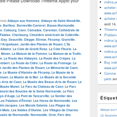
ie Please Download Threema Appto your
mdma pe
acheter
www.ac
acheter
omme
Abbaye aux Hommes
,
Abbaye de Saint-Wandrille
,
août 14,
s
,
Barfleur
,
Barneville-Carteret
,
Basse-Normandie
,
Threem
re
,
Cabourg
,
Caen
,
Calvados
,
Carentan
,
Cathédrale de
Falaise
,
Cherbourg
,
Cimetière américain de Colleville-
Problem
-Day
,
Deauville
,
Dieppe
,
Étretat
,
Fécamp
,
Granville
,
mdma lyo
 l'Arquebuse
,
Jardin des Plantes de Rouen
,
L'île
www.ac
'Albâtre
,
La Côte de Granit Rose
,
La Côte Fleurie
,
La
mdma par
e Monet
,
La Maison de la Pomme
,
La Maison de la Truffe
,
www.ac
le
,
La Route des Abbayes
,
La Route des Crêpes
,
La
Buy mdm
embert
,
La Route du Cidre
,
La Route du Fromage
,
Le
e Jardin des Plantes de Rouen
,
Le Mémorial de Caen
,
www.ac
te
,
Le Musée d'Histoire de Fécamp
,
Le Musée de la
Comme a
 Rouen
,
Le Musée de la Mer
,
Le Musée de la Seconde
paris
avr
-Arts de Caen
,
Le Musée des Beaux-Arts de Rouen
,
Le
 Musée Monet
,
Le Parc du Château de Caen
,
Le Parc
aturel des Boucles de la Seine Normande
,
Le Parc
ys d'Auge
,
Le Pont de Tancarville
,
Le Sentier des
Étique
Les Falaises d'Étretat
,
Les Haras de Normandie
,
Les
aint-Jacques
,
Les Marais Salants
,
Les Plages du
t-Malo
,
Les Sables d'Olonne
,
Les Villages de Charme
,
Abbaye aux
usée de Normandie
,
Normandie
,
Orne
,
Parc des
(3)
Avranche