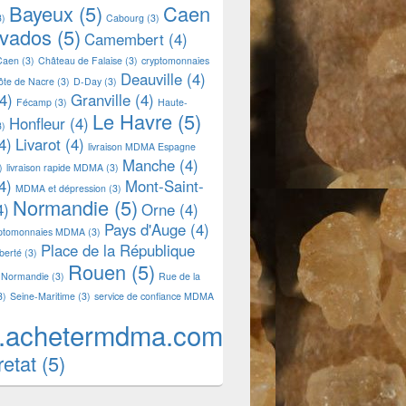
Bayeux
(5)
Caen
3)
Cabourg
(3)
lvados
(5)
Camembert
(4)
Caen
(3)
Château de Falaise
(3)
cryptomonnaies
Deauville
(4)
ôte de Nacre
(3)
D-Day
(3)
4)
Granville
(4)
Fécamp
(3)
Haute-
Le Havre
(5)
Honfleur
(4)
3)
4)
Livarot
(4)
livraison MDMA Espagne
Manche
(4)
)
livraison rapide MDMA
(3)
4)
Mont-Saint-
MDMA et dépression
(3)
Normandie
(5)
4)
Orne
(4)
Pays d'Auge
(4)
yptomonnaies MDMA
(3)
Place de la République
iberté
(3)
Rouen
(5)
 Normandie
(3)
Rue de la
3)
Seine-Maritime
(3)
service de confiance MDMA
.achetermdma.com
retat
(5)