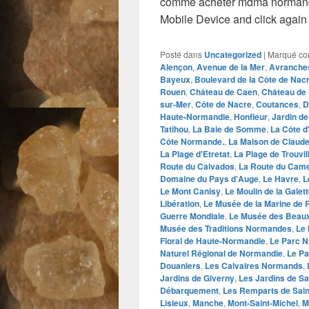
comme acheter mdma normand
Mobile Device and click again
Posté dans
Uncategorized
|
Marqué c
Alençon
,
Avenue de la Mer
,
Avranche
Bayeux
,
Boulevard de la Côte de Nac
Rouen
,
Château de Caen
,
Château de 
sur-Mer
,
Côte de Nacre
,
Coutances
,
D
Haute-Normandie
,
Honfleur
,
Jardin de
Tatihou
,
La Baie de Somme
,
La Côte d
Côte Normande.
,
La Maison de Claud
La Plage d'Etretat
,
La Plage de Trouvil
Route du Calvados
,
La Route du Cam
Domaine du Pays d'Auge
,
Le Havre
,
L
Le Mont Canisy
,
Le Moulin de la Galet
Libération
,
Le Musée de la Marine de
Guerre Mondiale
,
Le Musée des Beaux
Musée des Traditions Normandes
,
Le
Floral de Haute-Normandie
,
Le Parc N
Naturel Régional de Normandie
,
Le Pa
Douaniers
,
Les Calvaires Normands
,
Jardins de Giverny
,
Les Jardins de S
Débarquement
,
Les Remparts de Sain
Lisieux
,
Manche
,
Mont-Saint-Michel
,
M