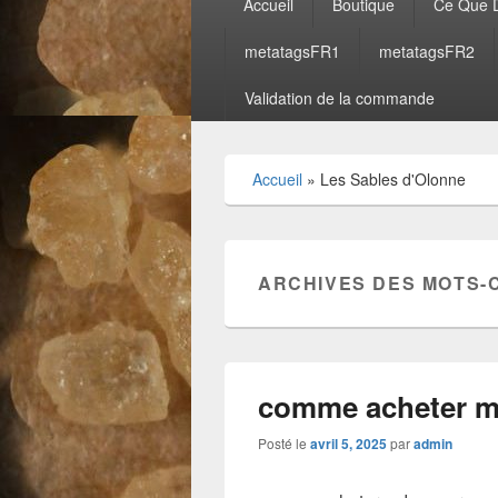
Accueil
Boutique
Ce Que D
principal
metatagsFR1
metatagsFR2
Validation de la commande
Accueil
»
Les Sables d'Olonne
ARCHIVES DES MOTS-
comme acheter 
Posté le
avril 5, 2025
par
admin