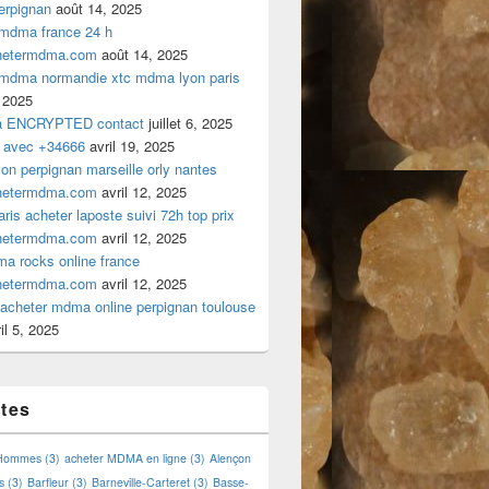
rpignan
août 14, 2025
 mdma france 24 h
hetermdma.com
août 14, 2025
 mdma normandie xtc mdma lyon paris
 2025
a ENCRYPTED contact
juillet 6, 2025
 avec +34666
avril 19, 2025
n perpignan marseille orly nantes
hetermdma.com
avril 12, 2025
is acheter laposte suivi 72h top prix
hetermdma.com
avril 12, 2025
a rocks online france
hetermdma.com
avril 12, 2025
cheter mdma online perpignan toulouse
il 5, 2025
ttes
 Hommes
(3)
acheter MDMA en ligne
(3)
Alençon
s
(3)
Barfleur
(3)
Barneville-Carteret
(3)
Basse-