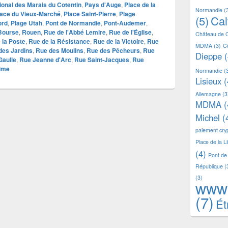
ional des Marais du Cotentin
,
Pays d'Auge
,
Place de la
Normandie
(
lace du Vieux-Marché
,
Place Saint-Pierre
,
Plage
(5)
Ca
ord
,
Plage Utah
,
Pont de Normandie
,
Pont-Audemer
,
 Bourse
,
Rouen
,
Rue de l'Abbé Lemire
,
Rue de l'Église
,
Château de 
 la Poste
,
Rue de la Résistance
,
Rue de la Victoire
,
Rue
MDMA
(3)
C
des Jardins
,
Rue des Moulins
,
Rue des Pêcheurs
,
Rue
Dieppe
(
Gaulle
,
Rue Jeanne d'Arc
,
Rue Saint-Jacques
,
Rue
time
Normandie
(
Lisieux
(
Allemagne
(3
MDMA
(
Michel
(
paiement cr
Place de la L
(4)
Pont de
République
(
(3)
www
(7)
Ét