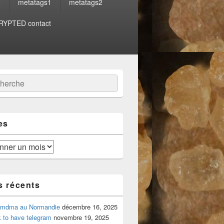
e
metatags1
metatags2
YPTED contact
:
ercher
es
s récents
 mdma au Normandie
décembre 16, 2025
 to have telegram
novembre 19, 2025