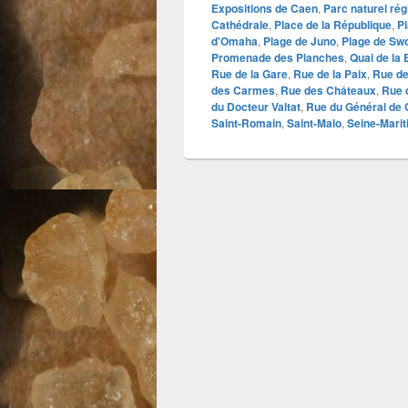
Expositions de Caen
,
Parc naturel rég
Cathédrale
,
Place de la République
,
P
d'Omaha
,
Plage de Juno
,
Plage de Sw
Promenade des Planches
,
Quai de la
Rue de la Gare
,
Rue de la Paix
,
Rue de
des Carmes
,
Rue des Châteaux
,
Rue 
du Docteur Valtat
,
Rue du Général de 
Saint-Romain
,
Saint-Malo
,
Seine-Mari