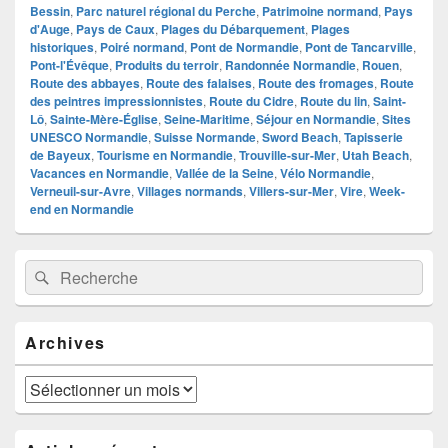
Bessin
,
Parc naturel régional du Perche
,
Patrimoine normand
,
Pays
d'Auge
,
Pays de Caux
,
Plages du Débarquement
,
Plages
historiques
,
Poiré normand
,
Pont de Normandie
,
Pont de Tancarville
,
Pont-l'Évêque
,
Produits du terroir
,
Randonnée Normandie
,
Rouen
,
Route des abbayes
,
Route des falaises
,
Route des fromages
,
Route
des peintres impressionnistes
,
Route du Cidre
,
Route du lin
,
Saint-
Lô
,
Sainte-Mère-Église
,
Seine-Maritime
,
Séjour en Normandie
,
Sites
UNESCO Normandie
,
Suisse Normande
,
Sword Beach
,
Tapisserie
de Bayeux
,
Tourisme en Normandie
,
Trouville-sur-Mer
,
Utah Beach
,
Vacances en Normandie
,
Vallée de la Seine
,
Vélo Normandie
,
Verneuil-sur-Avre
,
Villages normands
,
Villers-sur-Mer
,
Vire
,
Week-
end en Normandie
Zone
Recherche :
Rechercher
principale
de
widget
pour
Archives
la
barre
latérale
Archives