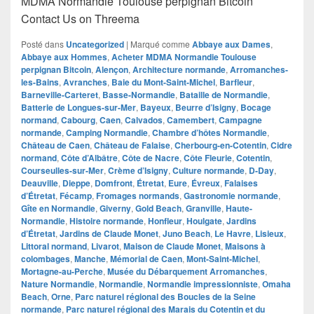
MDMA Normandie Toulouse perpignan Bitcoin
Contact Us on Threema
Posté dans
Uncategorized
|
Marqué comme
Abbaye aux Dames
,
Abbaye aux Hommes
,
Acheter MDMA Normandie Toulouse
perpignan Bitcoin
,
Alençon
,
Architecture normande
,
Arromanches-
les-Bains
,
Avranches
,
Baie du Mont-Saint-Michel
,
Barfleur
,
Barneville-Carteret
,
Basse-Normandie
,
Bataille de Normandie
,
Batterie de Longues-sur-Mer
,
Bayeux
,
Beurre d’Isigny
,
Bocage
normand
,
Cabourg
,
Caen
,
Calvados
,
Camembert
,
Campagne
normande
,
Camping Normandie
,
Chambre d’hôtes Normandie
,
Château de Caen
,
Château de Falaise
,
Cherbourg-en-Cotentin
,
Cidre
normand
,
Côte d’Albâtre
,
Côte de Nacre
,
Côte Fleurie
,
Cotentin
,
Courseulles-sur-Mer
,
Crème d’Isigny
,
Culture normande
,
D-Day
,
Deauville
,
Dieppe
,
Domfront
,
Étretat
,
Eure
,
Évreux
,
Falaises
d’Étretat
,
Fécamp
,
Fromages normands
,
Gastronomie normande
,
Gîte en Normandie
,
Giverny
,
Gold Beach
,
Granville
,
Haute-
Normandie
,
Histoire normande
,
Honfleur
,
Houlgate
,
Jardins
d’Étretat
,
Jardins de Claude Monet
,
Juno Beach
,
Le Havre
,
Lisieux
,
Littoral normand
,
Livarot
,
Maison de Claude Monet
,
Maisons à
colombages
,
Manche
,
Mémorial de Caen
,
Mont-Saint-Michel
,
Mortagne-au-Perche
,
Musée du Débarquement Arromanches
,
Nature Normandie
,
Normandie
,
Normandie impressionniste
,
Omaha
Beach
,
Orne
,
Parc naturel régional des Boucles de la Seine
normande
,
Parc naturel régional des Marais du Cotentin et du