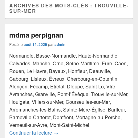
ARCHIVES DES MOTS-CLÉS :
TROUVILLE-
SUR-MER
mdma perpignan
Posté le
août 14, 2025
par
admin
Normandie, Basse-Normandie, Haute-Normandie,
Calvados, Manche, Orne, Seine-Maritime, Eure, Caen,
Rouen, Le Havre, Bayeux, Honfleur, Deauville,
Cabourg, Lisieux, Évreux, Cherbourg-en-Cotentin,
Alençon, Fécamp, Étretat, Dieppe, Saint-Lô, Vire,
Avranches, Granville, Pont-l’Évêque, Trouville-sur-Mer,
Houlgate, Villers-sur-Mer, Courseulles-sur-Mer,
Arromanches-les-Bains, Sainte-Mère-Église, Barfleur,
Barneville-Carteret, Domfront, Mortagne-au-Perche,
Verneuil-sur-Avre, Mont-Saint-Michel,
mdma perpignan
Continuer la lecture
→