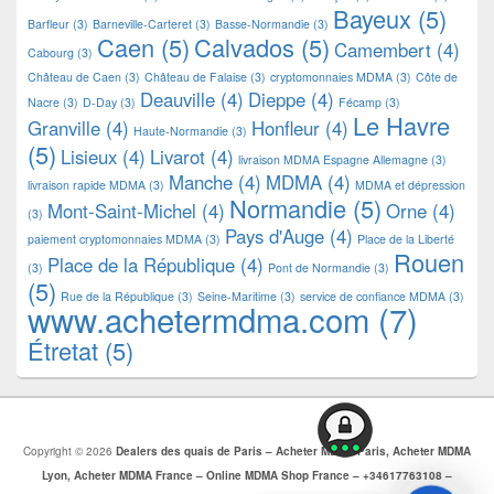
Bayeux
(5)
Barfleur
(3)
Barneville-Carteret
(3)
Basse-Normandie
(3)
Caen
(5)
Calvados
(5)
Camembert
(4)
Cabourg
(3)
Château de Caen
(3)
Château de Falaise
(3)
cryptomonnaies MDMA
(3)
Côte de
Deauville
(4)
Dieppe
(4)
Nacre
(3)
D-Day
(3)
Fécamp
(3)
Le Havre
Granville
(4)
Honfleur
(4)
Haute-Normandie
(3)
(5)
Lisieux
(4)
Livarot
(4)
livraison MDMA Espagne Allemagne
(3)
Manche
(4)
MDMA
(4)
livraison rapide MDMA
(3)
MDMA et dépression
Normandie
(5)
Mont-Saint-Michel
(4)
Orne
(4)
(3)
Pays d'Auge
(4)
paiement cryptomonnaies MDMA
(3)
Place de la Liberté
Rouen
Place de la République
(4)
(3)
Pont de Normandie
(3)
(5)
Rue de la République
(3)
Seine-Maritime
(3)
service de confiance MDMA
(3)
www.achetermdma.com
(7)
Étretat
(5)
Copyright © 2026
Dealers des quais de Paris – Acheter MDMA Paris, Acheter MDMA
Lyon, Acheter MDMA France – Online MDMA Shop France – +34617763108 –