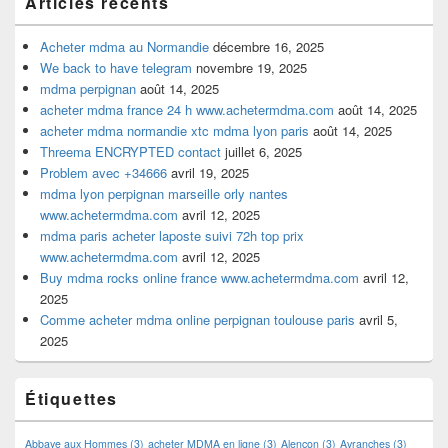
Articles récents
Acheter mdma au Normandie
décembre 16, 2025
We back to have telegram
novembre 19, 2025
mdma perpignan
août 14, 2025
acheter mdma france 24 h www.achetermdma.com
août 14, 2025
acheter mdma normandie xtc mdma lyon paris
août 14, 2025
Threema ENCRYPTED contact
juillet 6, 2025
Problem avec +34666
avril 19, 2025
mdma lyon perpignan marseille orly nantes
www.achetermdma.com
avril 12, 2025
mdma paris acheter laposte suivi 72h top prix
www.achetermdma.com
avril 12, 2025
Buy mdma rocks online france www.achetermdma.com
avril 12,
2025
Comme acheter mdma online perpignan toulouse paris
avril 5,
2025
Étiquettes
Abbaye aux Hommes
(3)
acheter MDMA en ligne
(3)
Alençon
(3)
Avranches
(3)