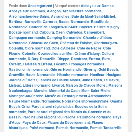
Posté dans
Uncategorized
|
Marqué comme
Abbaye aux Dames
,
Abbaye aux Hommes
,
Alençon
,
Architecture normande
,
Arromanches-les-Bains
,
Avranches
,
Baie du Mont-Saint-Michel
,
Barfleur
,
Barneville-Carteret
,
Basse-Normandie
,
Bataille de
Normandie
,
Batterie de Longues-sur-Mer
,
Bayeux
,
Beurre d’Isigny
,
Bocage normand
,
Cabourg
,
Caen
,
Calvados
,
Camembert
,
Campagne normande
,
Camping Normandie
,
Chambre d’hôtes
Normandie
,
Château de Caen
,
Château de Falaise
,
Cherbourg-en-
Cotentin
,
Cidre normand
,
Côte d’Albâtre
,
Côte de Nacre
,
Côte
Fleurie
,
Cotentin
,
Courseulles-sur-Mer
,
Crème d’Isigny
,
Culture
normande
,
D-Day
,
Deauville
,
Dieppe
,
Domfront
,
Étretat
,
Eure
,
Évreux
,
Falaises d’Étretat
,
Fécamp
,
Fromages normands
,
Gastronomie normande
,
Gîte en Normandie
,
Giverny
,
Gold Beach
,
Granville
,
Haute-Normandie
,
Histoire normande
,
Honfleur
,
Houlgate
,
Jardins d’Étretat
,
Jardins de Claude Monet
,
Juno Beach
,
Le Havre
,
Lisieux
,
Littoral normand
,
Livarot
,
Maison de Claude Monet
,
Maisons
à colombages
,
Manche
,
Mémorial de Caen
,
Mont-Saint-Michel
,
Mortagne-au-Perche
,
Musée du Débarquement Arromanches
,
Nature Normandie
,
Normandie
,
Normandie impressionniste
,
Omaha
Beach
,
Orne
,
Parc naturel régional des Boucles de la Seine
normande
,
Parc naturel régional des Marais du Cotentin et du
Bessin
,
Parc naturel régional du Perche
,
Patrimoine normand
,
Pays
d'Auge
,
Pays de Caux
,
Plages du Débarquement
,
Plages
historiques
,
Poiré normand
,
Pont de Normandie
,
Pont de Tancarville
,