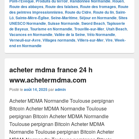
Pont-l'Évêque
,
Produits du terroir
,
Randonnée Normandie
,
Rouen
,
Route des abbayes
,
Route des falaises
,
Route des fromages
,
Route
des peintres impressionnistes
,
Route du Cidre
,
Route du lin
,
Saint-
Lô
,
Sainte-Mère-Église
,
Seine-Maritime
,
Séjour en Normandie
,
Sites
UNESCO Normandie
,
Suisse Normande
,
Sword Beach
,
Tapisserie
de Bayeux
,
Tourisme en Normandie
,
Trouville-sur-Mer
,
Utah Beach
,
Vacances en Normandie
,
Vallée de la Seine
,
Vélo Normandie
,
Verneuil-sur-Avre
,
Villages normands
,
Villers-sur-Mer
,
Vire
,
Week-
end en Normandie
acheter mdma france 24 h
www.achetermdma.com
Posté le
août 14, 2025
par
admin
Acheter MDMA Normandie Toulouse perpignan
Bitcoin Acheter MDMA Normandie Toulouse
perpignan Bitcoin Acheter MDMA Normandie
Toulouse perpignan Bitcoin Acheter MDMA
Normandie Toulouse perpignan Bitcoin Acheter