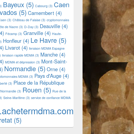
Bayeux
(5)
Caen
3)
Cabourg
(3)
lvados
(5)
Camembert
(4)
Caen
(3)
Château de Falaise
(3)
cryptomonnaies
Deauville
(4)
ôte de Nacre
(3)
D-Day
(3)
4)
Granville
(4)
Fécamp
(3)
Haute-
Le Havre
(5)
Honfleur
(4)
3)
4)
Livarot
(4)
livraison MDMA Espagne
Manche
(4)
)
livraison rapide MDMA
(3)
4)
Mont-Saint-
MDMA et dépression
(3)
Normandie
(5)
4)
Orne
(4)
Pays d'Auge
(4)
yptomonnaies MDMA
(3)
Place de la République
iberté
(3)
Rouen
(5)
 Normandie
(3)
Rue de la
3)
Seine-Maritime
(3)
service de confiance MDMA
.achetermdma.com
retat
(5)