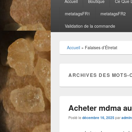
Accueil
Boutique
Ce Que D
principal
metatagsFR1
metatagsFR2
Validation de la commande
Accueil
»
Falaises d’Étretat
ARCHIVES DES MOTS-
Acheter mdma au
Posté le
décembre 16, 2025
par
admin