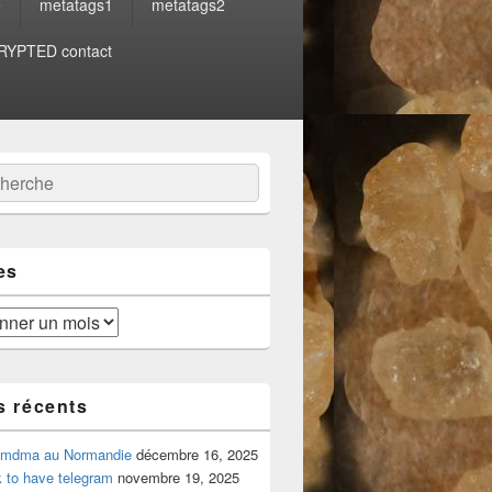
e
metatags1
metatags2
YPTED contact
:
ercher
es
s récents
 mdma au Normandie
décembre 16, 2025
 to have telegram
novembre 19, 2025