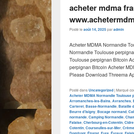
acheter mdma fra
www.achetermdm
Posté le
août 14, 2025
par
admin
Acheter MDMA Normandie Tou
Normandie Toulouse perpign
Toulouse perpignan Bitcoin 
perpignan Bitcoin Acheter M
Please Download Threema Appt
Posté dans
Uncategorized
|
Marqué c
Acheter MDMA Normandie Toulouse pe
Arromanches-les-Bains
,
Avranches
,
Carteret
,
Basse-Normandie
,
Bataille
Beurre d’Isigny
,
Bocage normand
,
Ca
normande
,
Camping Normandie
,
Cham
Falaise
,
Cherbourg-en-Cotentin
,
Cidr
Cotentin
,
Courseulles-sur-Mer
,
Crème 
Domfront
,
Étretat
,
Eure
,
Évreux
,
Falai