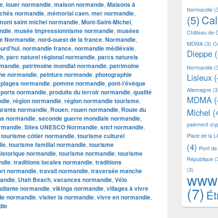
ie
,
louer normandie
,
maison normande
,
Maisons à
Normandie
(
chés normandie
,
mémorial caen
,
mer normandie
,
(5)
Ca
mont saint michel normandie
,
Mont-Saint-Michel
,
ndie
,
musée impressionnisme normandie
,
musées
Château de 
e Normandie
,
nord-ouest de la france
,
Normandie
,
MDMA
(3)
C
urd’hui
,
normandie france
,
normandie médiévale
,
Dieppe
(
h
,
parc naturel régional normandie
,
parcs naturels
rmandie
,
patrimoine mondial normandie
,
patrimoine
Normandie
(
he normandie
,
peinture normande
,
photographie
Lisieux
(
,
plages normandie
,
pomme normandie
,
pont-l’évêque
Allemagne
(3
,
ports normandie
,
produits du terroir normandie
,
qualité
MDMA
(
ndie
,
région normandie
,
région normandie tourisme
,
urants normandie
,
Rouen
,
rouen normandie
,
Route du
Michel
(
ns normandie
,
seconde guerre mondiale normandie
,
paiement cr
ormandie
,
Sites UNESCO Normandie
,
sncf normandie
,
,
tourisme côtier normandie
,
tourisme culturel
Place de la L
ie
,
tourisme familial normandie
,
tourisme
(4)
Pont de
historique normandie
,
tourisme normandie
,
tourisme
République
(
ndie
,
traditions locales normandie
,
traditions
(3)
ort normandie
,
travail normandie
,
traversée manche
www
mandie
,
Utah Beach
,
vacances normandie
,
Vélo
(7)
tudiante normandie
,
vikings normandie
,
villages à vivre
Ét
 de normandie
,
visiter la normandie
,
vivre en normandie
,
die