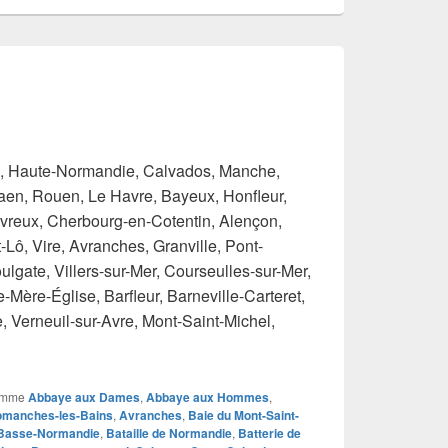
 Haute-Normandie, Calvados, Manche,
aen, Rouen, Le Havre, Bayeux, Honfleur,
Évreux, Cherbourg-en-Cotentin, Alençon,
-Lô, Vire, Avranches, Granville, Pont-
ulgate, Villers-sur-Mer, Courseulles-sur-Mer,
Mère-Église, Barfleur, Barneville-Carteret,
 Verneuil-sur-Avre, Mont-Saint-Michel,
pignan
omme
Abbaye aux Dames
,
Abbaye aux Hommes
,
omanches-les-Bains
,
Avranches
,
Baie du Mont-Saint-
Basse-Normandie
,
Bataille de Normandie
,
Batterie de