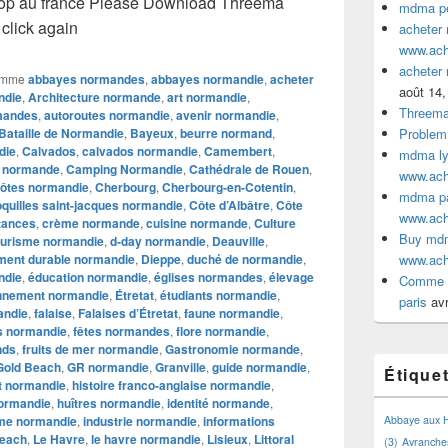
p au france Please Download Threema
mdma pe
click again
acheter
www.ac
acheter
omme
abbayes normandes
,
abbayes normandie
,
acheter
août 14,
ndie
,
Architecture normande
,
art normandie
,
Threem
mandes
,
autoroutes normandie
,
avenir normandie
,
Bataille de Normandie
,
Bayeux
,
beurre normand
,
Problem
die
,
Calvados
,
calvados normandie
,
Camembert
,
mdma lyo
 normande
,
Camping Normandie
,
Cathédrale de Rouen
,
www.ac
ôtes normandie
,
Cherbourg
,
Cherbourg-en-Cotentin
,
mdma par
quilles saint-jacques normandie
,
Côte d’Albâtre
,
Côte
www.ac
tances
,
crème normande
,
cuisine normande
,
Culture
Buy mdm
ourisme normandie
,
d-day normandie
,
Deauville
,
ment durable normandie
,
Dieppe
,
duché de normandie
,
www.ac
ndie
,
éducation normandie
,
églises normandes
,
élevage
Comme a
nnement normandie
,
Étretat
,
étudiants normandie
,
paris
avr
andie
,
falaise
,
Falaises d’Étretat
,
faune normandie
,
ls normandie
,
fêtes normandes
,
flore normandie
,
nds
,
fruits de mer normandie
,
Gastronomie normande
,
Gold Beach
,
GR normandie
,
Granville
,
guide normandie
,
Étique
 normandie
,
histoire franco-anglaise normandie
,
normandie
,
huîtres normandie
,
identité normande
,
me normandie
,
industrie normandie
,
informations
Abbaye aux
each
,
Le Havre
,
le havre normandie
,
Lisieux
,
Littoral
(3)
Avranche