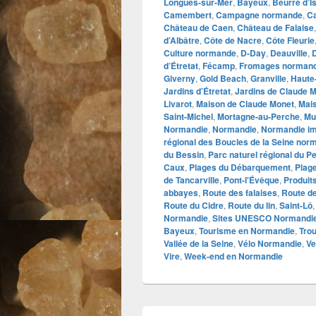
Longues-sur-Mer
,
Bayeux
,
Beurre d’I
Camembert
,
Campagne normande
,
C
Château de Caen
,
Château de Falaise
d’Albâtre
,
Côte de Nacre
,
Côte Fleurie
Culture normande
,
D-Day
,
Deauville
,
d’Étretat
,
Fécamp
,
Fromages norman
Giverny
,
Gold Beach
,
Granville
,
Haute
Jardins d’Étretat
,
Jardins de Claude 
Livarot
,
Maison de Claude Monet
,
Mai
Saint-Michel
,
Mortagne-au-Perche
,
Mu
Normandie
,
Normandie
,
Normandie im
régional des Boucles de la Seine nor
du Bessin
,
Parc naturel régional du P
Caux
,
Plages du Débarquement
,
Plage
de Tancarville
,
Pont-l'Évêque
,
Produits
abbayes
,
Route des falaises
,
Route d
Route du Cidre
,
Route du lin
,
Saint-Lô
Normandie
,
Sites UNESCO Normandi
Bayeux
,
Tourisme en Normandie
,
Trou
Vallée de la Seine
,
Vélo Normandie
,
Ve
Vire
,
Week-end en Normandie