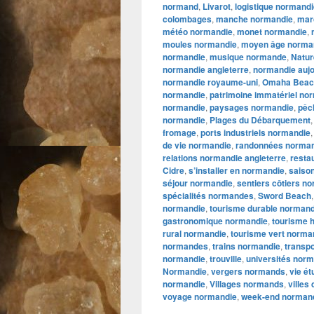
normand
,
Livarot
,
logistique normand
colombages
,
manche normandie
,
mar
météo normandie
,
monet normandie
,
moules normandie
,
moyen âge norma
normandie
,
musique normande
,
Natur
normandie angleterre
,
normandie aujo
normandie royaume-uni
,
Omaha Beac
normandie
,
patrimoine immatériel no
normandie
,
paysages normandie
,
pêc
normandie
,
Plages du Débarquement
fromage
,
ports industriels normandie
de vie normandie
,
randonnées norma
relations normandie angleterre
,
resta
Cidre
,
s’installer en normandie
,
saiso
séjour normandie
,
sentiers côtiers n
spécialités normandes
,
Sword Beach
normandie
,
tourisme durable normand
gastronomique normandie
,
tourisme 
rural normandie
,
tourisme vert norma
normandes
,
trains normandie
,
transp
normandie
,
trouville
,
universités nor
Normandie
,
vergers normands
,
vie é
normandie
,
Villages normands
,
villes
voyage normandie
,
week-end norman