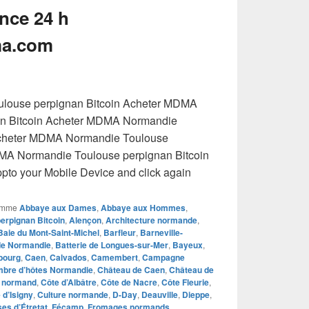
nce 24 h
a.com
louse perpignan Bitcoin Acheter MDMA
an Bitcoin Acheter MDMA Normandie
Acheter MDMA Normandie Toulouse
DMA Normandie Toulouse perpignan Bitcoin
o your Mobile Device and click again
omme
Abbaye aux Dames
,
Abbaye aux Hommes
,
rpignan Bitcoin
,
Alençon
,
Architecture normande
,
Baie du Mont-Saint-Michel
,
Barfleur
,
Barneville-
 de Normandie
,
Batterie de Longues-sur-Mer
,
Bayeux
,
bourg
,
Caen
,
Calvados
,
Camembert
,
Campagne
bre d’hôtes Normandie
,
Château de Caen
,
Château de
e normand
,
Côte d’Albâtre
,
Côte de Nacre
,
Côte Fleurie
,
d’Isigny
,
Culture normande
,
D-Day
,
Deauville
,
Dieppe
,
ses d’Étretat
,
Fécamp
,
Fromages normands
,