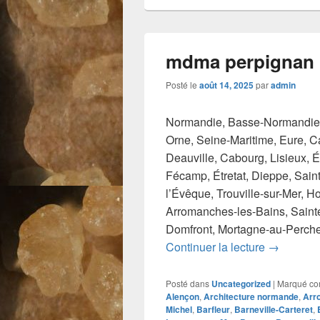
mdma perpignan
Posté le
août 14, 2025
par
admin
Normandie, Basse-Normandie,
Orne, Seine-Maritime, Eure, C
Deauville, Cabourg, Lisieux, 
Fécamp, Étretat, Dieppe, Saint
l’Évêque, Trouville-sur-Mer, Ho
Arromanches-les-Bains, Sainte-
Domfront, Mortagne-au-Perche,
mdma per
Continuer la lecture
→
Posté dans
Uncategorized
|
Marqué c
Alençon
,
Architecture normande
,
Arr
Michel
,
Barfleur
,
Barneville-Carteret
,