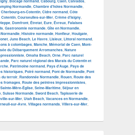
signy
,
Bocage normand
,
Cabourg
,
Caen
,
Calvados
,
amping Normandie
,
Chambre d’hôtes Normandie
,
,
Cherbourg-en-Cotentin
,
Cidre normand
,
Côte
,
Cotentin
,
Courseulles-sur-Mer
,
Crème d’Isigny
,
Dieppe
,
Domfront
,
Étretat
,
Eure
,
Évreux
,
Falaises
ds
,
Gastronomie normande
,
Gîte en Normandie
,
-Normandie
,
Histoire normande
,
Honfleur
,
Houlgate
,
Monet
,
Juno Beach
,
Le Havre
,
Lisieux
,
Littoral normand
,
sons à colombages
,
Manche
,
Mémorial de Caen
,
Mont-
sée du Débarquement Arromanches
,
Nature
pressionniste
,
Omaha Beach
,
Orne
,
Parc naturel
mande
,
Parc naturel régional des Marais du Cotentin et
erche
,
Patrimoine normand
,
Pays d'Auge
,
Pays de
s historiques
,
Poiré normand
,
Pont de Normandie
,
Pont
 du terroir
,
Randonnée Normandie
,
Rouen
,
Route des
es fromages
,
Route des peintres impressionnistes
,
,
Sainte-Mère-Église
,
Seine-Maritime
,
Séjour en
e
,
Suisse Normande
,
Sword Beach
,
Tapisserie de
ville-sur-Mer
,
Utah Beach
,
Vacances en Normandie
,
rneuil-sur-Avre
,
Villages normands
,
Villers-sur-Mer
,