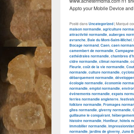
www.achetermdma.com n1 sho
Appto your Mobile Device and 
Posté dans
Uncategorized
|
Marqué c
maison normandie
,
agriculture norma
attractivité normandie
,
auberges nor
avranche
,
Baie du Mont-Saint-Michel
,
Bocage normand
,
Caen
,
caen norman
camembert de normandie
,
Campagne
cathédrales normandie
,
chambres d’h
cidre normandie
,
climat normandie
,
co
Fleurie
,
coût de la vie normandie
,
Cou
normande
,
culture normandie
,
cyclot
débarquement normandie
,
développe
écologie normandie
,
économie norma
normandie
,
emploi normandie
,
enviro
événements normandie
,
expats norm
ferries normandie angleterre
,
festiva
folklore normandie
,
Fromages norma
gîtes normandie
,
giverny normandie
,
guillaume le conquérant
,
hébergement
histoire normandie
,
Honfleur
,
hôtels 
immobilier normandie
,
impressionnis
normandie
,
jardins de giverny
,
Juno B