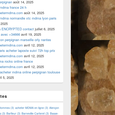
rpignan
août 14, 2025
 mdma france 24 h
hetermdma.com
août 14, 2025
 mdma normandie xtc mdma lyon paris
 2025
a ENCRYPTED contact
juillet 6, 2025
 avec +34666
avril 19, 2025
n perpignan marseille orly nantes
hetermdma.com
avril 12, 2025
is acheter laposte suivi 72h top prix
hetermdma.com
avril 12, 2025
a rocks online france
hetermdma.com
avril 12, 2025
cheter mdma online perpignan toulouse
il 5, 2025
ttes
 Hommes
(3)
acheter MDMA en ligne
(3)
Alençon
s
(3)
Barfleur
(3)
Barneville-Carteret
(3)
Basse-