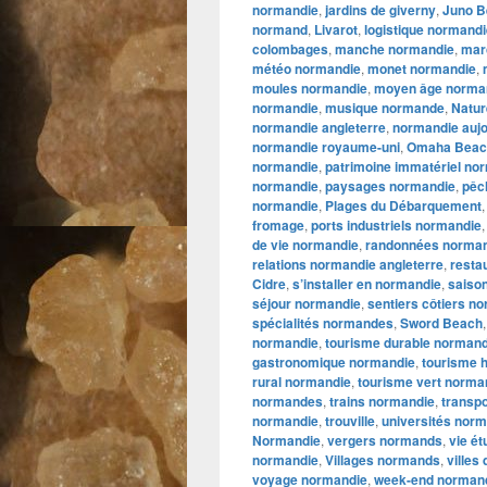
normandie
,
jardins de giverny
,
Juno B
normand
,
Livarot
,
logistique normand
colombages
,
manche normandie
,
mar
météo normandie
,
monet normandie
,
moules normandie
,
moyen âge norma
normandie
,
musique normande
,
Natur
normandie angleterre
,
normandie aujo
normandie royaume-uni
,
Omaha Beac
normandie
,
patrimoine immatériel no
normandie
,
paysages normandie
,
pêc
normandie
,
Plages du Débarquement
fromage
,
ports industriels normandie
de vie normandie
,
randonnées norma
relations normandie angleterre
,
resta
Cidre
,
s’installer en normandie
,
saiso
séjour normandie
,
sentiers côtiers n
spécialités normandes
,
Sword Beach
normandie
,
tourisme durable normand
gastronomique normandie
,
tourisme 
rural normandie
,
tourisme vert norma
normandes
,
trains normandie
,
transp
normandie
,
trouville
,
universités nor
Normandie
,
vergers normands
,
vie é
normandie
,
Villages normands
,
villes
voyage normandie
,
week-end norman