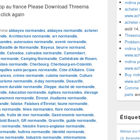
mdma pe
p au france Please Download Threema
acheter
click again
www.ac
acheter
août 14,
omme
abbayes normandes
,
abbayes normandie
,
acheter
Threem
ndie
,
Architecture normande
,
art normandie
,
mandes
,
autoroutes normandie
,
avenir normandie
,
Problem
Bataille de Normandie
,
Bayeux
,
beurre normand
,
mdma lyo
die
,
Calvados
,
calvados normandie
,
Camembert
,
www.ac
 normande
,
Camping Normandie
,
Cathédrale de Rouen
,
mdma par
ôtes normandie
,
Cherbourg
,
Cherbourg-en-Cotentin
,
www.ac
quilles saint-jacques normandie
,
Côte d’Albâtre
,
Côte
Buy mdm
tances
,
crème normande
,
cuisine normande
,
Culture
ourisme normandie
,
d-day normandie
,
Deauville
,
www.ac
ment durable normandie
,
Dieppe
,
duché de normandie
,
Comme a
ndie
,
éducation normandie
,
églises normandes
,
élevage
paris
avr
nnement normandie
,
Étretat
,
étudiants normandie
,
andie
,
falaise
,
Falaises d’Étretat
,
faune normandie
,
ls normandie
,
fêtes normandes
,
flore normandie
,
nds
,
fruits de mer normandie
,
Gastronomie normande
,
Étique
Gold Beach
,
GR normandie
,
Granville
,
guide normandie
,
 normandie
,
histoire franco-anglaise normandie
,
normandie
,
huîtres normandie
,
identité normande
,
Abbaye aux
me normandie
,
industrie normandie
,
informations
(3)
Avranche