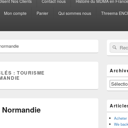
isent Nos Clients
Contact nous
Histoire du MDMA en Franc
Mon compte
Panier
Qui sommes nous
Threema ENCR
Zone
Recherche 
Rech
 normandie
principale
de
widget
pour
la
Archiv
CLÉS :
TOURISME
barre
MANDIE
latérale
Archives
Article
 Normandie
Acheter
We back