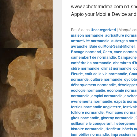
www.achetermdma.com n1 sho
Appto your Mobile Device and 
Posté dans
Uncategorized
|
Marqué c
maison normandie
,
agriculture norma
attractivité normandie
,
auberges nor
avranche
,
Baie du Mont-Saint-Michel
,
Bocage normand
,
Caen
,
caen norman
camembert de normandie
,
Campagne
cathédrales normandie
,
chambres d’h
cidre normandie
,
climat normandie
,
co
Fleurie
,
coût de la vie normandie
,
Cou
normande
,
culture normandie
,
cyclot
débarquement normandie
,
développe
écologie normandie
,
économie norma
normandie
,
emploi normandie
,
enviro
événements normandie
,
expats norm
ferries normandie angleterre
,
festiva
folklore normandie
,
Fromages norma
gîtes normandie
,
giverny normandie
,
guillaume le conquérant
,
hébergement
histoire normandie
,
Honfleur
,
hôtels 
immobilier normandie
,
impressionnis