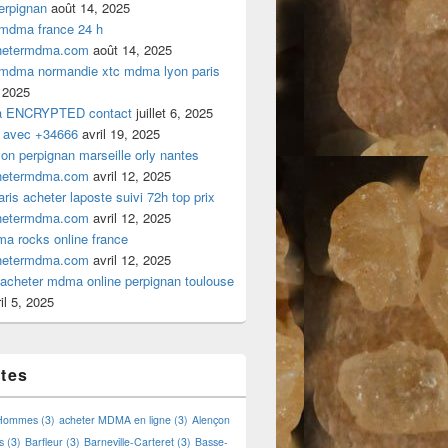
rpignan
août 14, 2025
 mdma france 24 h
hetermdma.com
août 14, 2025
 mdma normandie xtc mdma lyon paris
 2025
a ENCRYPTED contact
juillet 6, 2025
 avec +34666
avril 19, 2025
n perpignan marseille orly nantes
hetermdma.com
avril 12, 2025
is acheter laposte suivi 72h top prix
hetermdma.com
avril 12, 2025
a rocks online france
hetermdma.com
avril 12, 2025
cheter mdma online perpignan toulouse
il 5, 2025
ttes
 Hommes
(3)
acheter MDMA en ligne
(3)
Alençon
s
(3)
Barfleur
(3)
Barneville-Carteret
(3)
Basse-