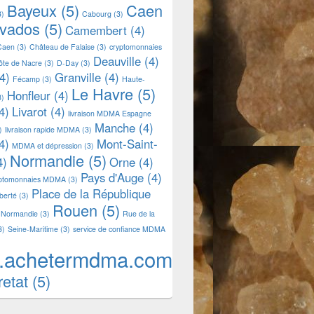
Bayeux
(5)
Caen
3)
Cabourg
(3)
lvados
(5)
Camembert
(4)
Caen
(3)
Château de Falaise
(3)
cryptomonnaies
Deauville
(4)
ôte de Nacre
(3)
D-Day
(3)
4)
Granville
(4)
Fécamp
(3)
Haute-
Le Havre
(5)
Honfleur
(4)
3)
4)
Livarot
(4)
livraison MDMA Espagne
Manche
(4)
)
livraison rapide MDMA
(3)
4)
Mont-Saint-
MDMA et dépression
(3)
Normandie
(5)
4)
Orne
(4)
Pays d'Auge
(4)
yptomonnaies MDMA
(3)
Place de la République
iberté
(3)
Rouen
(5)
 Normandie
(3)
Rue de la
3)
Seine-Maritime
(3)
service de confiance MDMA
.achetermdma.com
retat
(5)