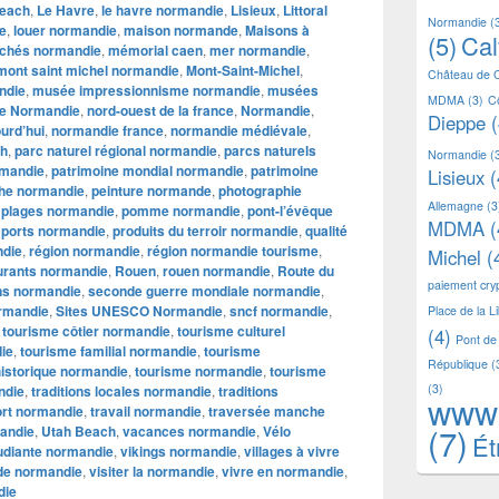
each
,
Le Havre
,
le havre normandie
,
Lisieux
,
Littoral
Normandie
(
ie
,
louer normandie
,
maison normande
,
Maisons à
(5)
Ca
chés normandie
,
mémorial caen
,
mer normandie
,
mont saint michel normandie
,
Mont-Saint-Michel
,
Château de 
ndie
,
musée impressionnisme normandie
,
musées
MDMA
(3)
C
e Normandie
,
nord-ouest de la france
,
Normandie
,
Dieppe
(
urd’hui
,
normandie france
,
normandie médiévale
,
h
,
parc naturel régional normandie
,
parcs naturels
Normandie
(
rmandie
,
patrimoine mondial normandie
,
patrimoine
Lisieux
(
he normandie
,
peinture normande
,
photographie
Allemagne
(3
,
plages normandie
,
pomme normandie
,
pont-l’évêque
MDMA
(
,
ports normandie
,
produits du terroir normandie
,
qualité
ndie
,
région normandie
,
région normandie tourisme
,
Michel
(
urants normandie
,
Rouen
,
rouen normandie
,
Route du
paiement cr
ns normandie
,
seconde guerre mondiale normandie
,
ormandie
,
Sites UNESCO Normandie
,
sncf normandie
,
Place de la L
,
tourisme côtier normandie
,
tourisme culturel
(4)
Pont de
ie
,
tourisme familial normandie
,
tourisme
République
(
historique normandie
,
tourisme normandie
,
tourisme
(3)
ndie
,
traditions locales normandie
,
traditions
www
ort normandie
,
travail normandie
,
traversée manche
(7)
mandie
,
Utah Beach
,
vacances normandie
,
Vélo
Ét
tudiante normandie
,
vikings normandie
,
villages à vivre
 de normandie
,
visiter la normandie
,
vivre en normandie
,
die