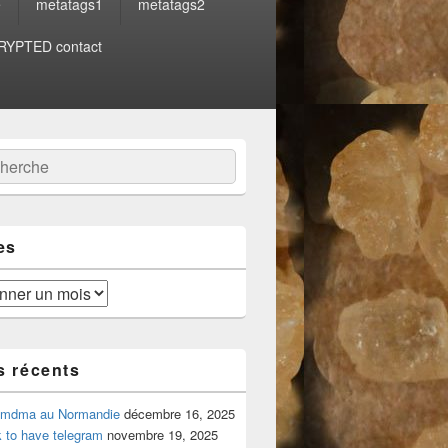
e
metatags1
metatags2
YPTED contact
:
ercher
es
s récents
 mdma au Normandie
décembre 16, 2025
 to have telegram
novembre 19, 2025