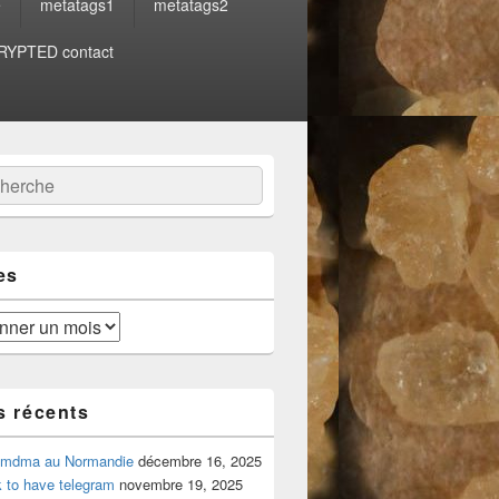
e
metatags1
metatags2
YPTED contact
:
ercher
es
s récents
 mdma au Normandie
décembre 16, 2025
 to have telegram
novembre 19, 2025