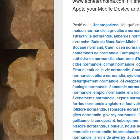
www.achetermdma.com n1 sho
Appto your Mobile Device and 
Posté dans
Uncategorized
|
Marqué c
maison normandie
,
agriculture norma
attractivité normandie
,
auberges nor
avranche
,
Baie du Mont-Saint-Michel
,
Bocage normand
,
Caen
,
caen norman
camembert de normandie
,
Campagne
cathédrales normandie
,
chambres d’h
cidre normandie
,
climat normandie
,
co
Fleurie
,
coût de la vie normandie
,
Cou
normande
,
culture normandie
,
cyclot
débarquement normandie
,
développe
écologie normandie
,
économie norma
normandie
,
emploi normandie
,
enviro
événements normandie
,
expats norm
ferries normandie angleterre
,
festiva
folklore normandie
,
Fromages norma
gîtes normandie
,
giverny normandie
,
guillaume le conquérant
,
hébergement
histoire normandie
,
Honfleur
,
hôtels 
immobilier normandie
,
impressionnis
normandie
,
jardins de giverny
,
Juno B