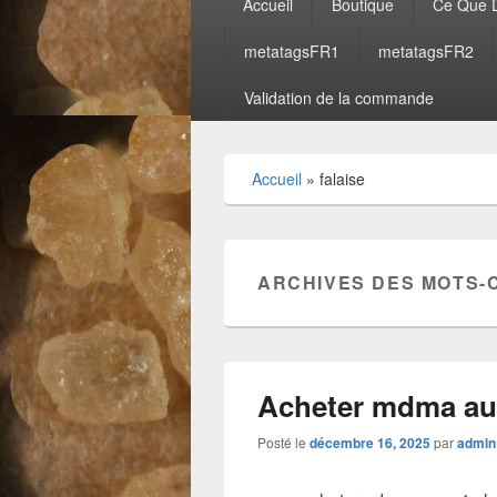
Accueil
Boutique
Ce Que D
principal
metatagsFR1
metatagsFR2
Validation de la commande
Accueil
»
falaise
ARCHIVES DES MOTS-
Acheter mdma au
Posté le
décembre 16, 2025
par
admin