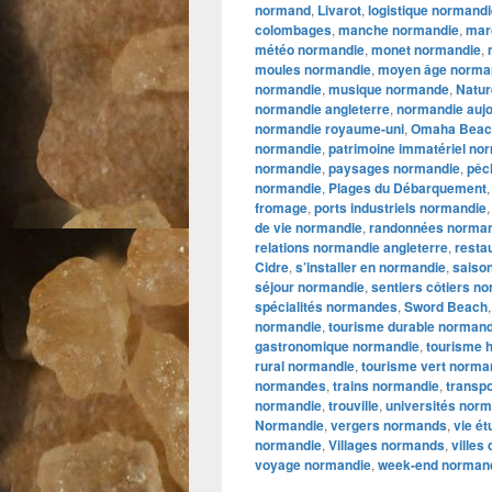
normand
,
Livarot
,
logistique normand
colombages
,
manche normandie
,
mar
météo normandie
,
monet normandie
,
moules normandie
,
moyen âge norma
normandie
,
musique normande
,
Natur
normandie angleterre
,
normandie aujo
normandie royaume-uni
,
Omaha Beac
normandie
,
patrimoine immatériel no
normandie
,
paysages normandie
,
pêc
normandie
,
Plages du Débarquement
fromage
,
ports industriels normandie
de vie normandie
,
randonnées norma
relations normandie angleterre
,
resta
Cidre
,
s’installer en normandie
,
saiso
séjour normandie
,
sentiers côtiers n
spécialités normandes
,
Sword Beach
normandie
,
tourisme durable normand
gastronomique normandie
,
tourisme 
rural normandie
,
tourisme vert norma
normandes
,
trains normandie
,
transp
normandie
,
trouville
,
universités nor
Normandie
,
vergers normands
,
vie é
normandie
,
Villages normands
,
villes
voyage normandie
,
week-end norman