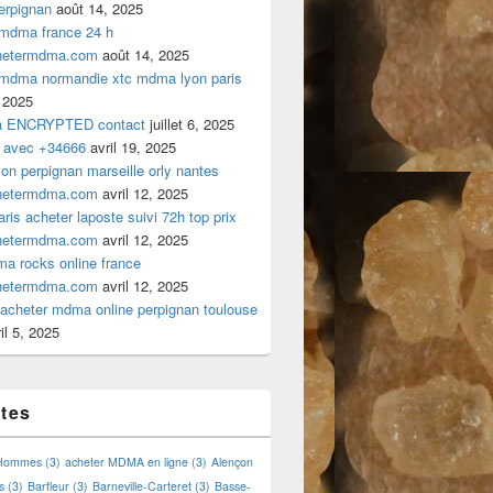
rpignan
août 14, 2025
 mdma france 24 h
hetermdma.com
août 14, 2025
 mdma normandie xtc mdma lyon paris
 2025
a ENCRYPTED contact
juillet 6, 2025
 avec +34666
avril 19, 2025
n perpignan marseille orly nantes
hetermdma.com
avril 12, 2025
is acheter laposte suivi 72h top prix
hetermdma.com
avril 12, 2025
a rocks online france
hetermdma.com
avril 12, 2025
cheter mdma online perpignan toulouse
il 5, 2025
ttes
 Hommes
(3)
acheter MDMA en ligne
(3)
Alençon
s
(3)
Barfleur
(3)
Barneville-Carteret
(3)
Basse-