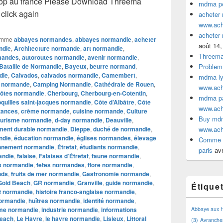
p au france Please Download Threema
mdma pe
click again
acheter
www.ac
acheter
omme
abbayes normandes
,
abbayes normandie
,
acheter
août 14,
ndie
,
Architecture normande
,
art normandie
,
Threem
mandes
,
autoroutes normandie
,
avenir normandie
,
Bataille de Normandie
,
Bayeux
,
beurre normand
,
Problem
die
,
Calvados
,
calvados normandie
,
Camembert
,
mdma lyo
 normande
,
Camping Normandie
,
Cathédrale de Rouen
,
www.ac
ôtes normandie
,
Cherbourg
,
Cherbourg-en-Cotentin
,
mdma par
quilles saint-jacques normandie
,
Côte d’Albâtre
,
Côte
www.ac
tances
,
crème normande
,
cuisine normande
,
Culture
Buy mdm
ourisme normandie
,
d-day normandie
,
Deauville
,
ment durable normandie
,
Dieppe
,
duché de normandie
,
www.ac
ndie
,
éducation normandie
,
églises normandes
,
élevage
Comme a
nnement normandie
,
Étretat
,
étudiants normandie
,
paris
avr
andie
,
falaise
,
Falaises d’Étretat
,
faune normandie
,
ls normandie
,
fêtes normandes
,
flore normandie
,
nds
,
fruits de mer normandie
,
Gastronomie normande
,
Gold Beach
,
GR normandie
,
Granville
,
guide normandie
,
Étique
 normandie
,
histoire franco-anglaise normandie
,
normandie
,
huîtres normandie
,
identité normande
,
me normandie
,
industrie normandie
,
informations
Abbaye aux
each
,
Le Havre
,
le havre normandie
,
Lisieux
,
Littoral
(3)
Avranche