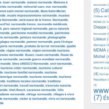
ie
,
louer normandie
,
maison normande
,
Maisons à
Normandie
(
chés normandie
,
mémorial caen
,
mer normandie
,
(5)
Ca
mont saint michel normandie
,
Mont-Saint-Michel
,
ndie
,
musée impressionnisme normandie
,
musées
Château de 
e Normandie
,
nord-ouest de la france
,
Normandie
,
MDMA
(3)
C
urd’hui
,
normandie france
,
normandie médiévale
,
Dieppe
(
h
,
parc naturel régional normandie
,
parcs naturels
rmandie
,
patrimoine mondial normandie
,
patrimoine
Normandie
(
he normandie
,
peinture normande
,
photographie
Lisieux
(
,
plages normandie
,
pomme normandie
,
pont-l’évêque
Allemagne
(3
,
ports normandie
,
produits du terroir normandie
,
qualité
MDMA
(
ndie
,
région normandie
,
région normandie tourisme
,
urants normandie
,
Rouen
,
rouen normandie
,
Route du
Michel
(
ns normandie
,
seconde guerre mondiale normandie
,
paiement cr
ormandie
,
Sites UNESCO Normandie
,
sncf normandie
,
,
tourisme côtier normandie
,
tourisme culturel
Place de la L
ie
,
tourisme familial normandie
,
tourisme
(4)
Pont de
historique normandie
,
tourisme normandie
,
tourisme
République
(
ndie
,
traditions locales normandie
,
traditions
(3)
ort normandie
,
travail normandie
,
traversée manche
www
mandie
,
Utah Beach
,
vacances normandie
,
Vélo
(7)
tudiante normandie
,
vikings normandie
,
villages à vivre
Ét
 de normandie
,
visiter la normandie
,
vivre en normandie
,
die