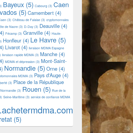
Bayeux
(5)
Caen
3)
Cabourg
(3)
lvados
(5)
Camembert
(4)
Caen
(3)
Château de Falaise
(3)
cryptomonnaies
Deauville
(4)
ôte de Nacre
(3)
D-Day
(3)
4)
Granville
(4)
Fécamp
(3)
Haute-
Le Havre
(5)
Honfleur
(4)
3)
4)
Livarot
(4)
livraison MDMA Espagne
Manche
(4)
)
livraison rapide MDMA
(3)
4)
Mont-Saint-
MDMA et dépression
(3)
Normandie
(5)
4)
Orne
(4)
Pays d'Auge
(4)
yptomonnaies MDMA
(3)
Place de la République
iberté
(3)
Rouen
(5)
 Normandie
(3)
Rue de la
3)
Seine-Maritime
(3)
service de confiance MDMA
.achetermdma.com
retat
(5)