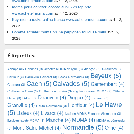
www.achetermdma.com
avril 12, 2025
mdma paris acheter laposte suivi 72h top prix
www.achetermdma.com
avril 12, 2025
Buy mdma rocks online france www.achetermdma.com
avril 12,
2025
Comme acheter mdma online perpignan toulouse paris
avril 5,
2025
Étiquettes
Abbaye aux Hommes
(3)
acheter MDMA en ligne
(3)
Alençon
(3)
Avranches
(3)
Bayeux
(5)
Barfleur
(3)
Barneville-Carteret
(3)
Basse-Normandie
(3)
Caen
(5)
Calvados
(5)
Camembert
(4)
Cabourg
(3)
Château de Caen
(3)
Château de Falaise
(3)
cryptomonnaies MDMA
(3)
Côte de
Deauville
(4)
Dieppe
(4)
Nacre
(3)
D-Day
(3)
Fécamp
(3)
Le Havre
Granville
(4)
Honfleur
(4)
Haute-Normandie
(3)
(5)
Lisieux
(4)
Livarot
(4)
livraison MDMA Espagne Allemagne
(3)
Manche
(4)
MDMA
(4)
livraison rapide MDMA
(3)
MDMA et dépression
Normandie
(5)
Mont-Saint-Michel
(4)
Orne
(4)
(3)