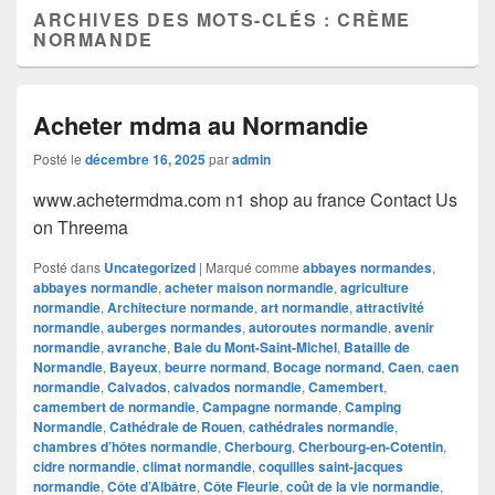
ARCHIVES DES MOTS-CLÉS :
CRÈME
NORMANDE
Acheter mdma au Normandie
Posté le
décembre 16, 2025
par
admin
www.achetermdma.com n1 shop au france Contact Us
on Threema
Posté dans
Uncategorized
|
Marqué comme
abbayes normandes
,
abbayes normandie
,
acheter maison normandie
,
agriculture
normandie
,
Architecture normande
,
art normandie
,
attractivité
normandie
,
auberges normandes
,
autoroutes normandie
,
avenir
normandie
,
avranche
,
Baie du Mont-Saint-Michel
,
Bataille de
Normandie
,
Bayeux
,
beurre normand
,
Bocage normand
,
Caen
,
caen
normandie
,
Calvados
,
calvados normandie
,
Camembert
,
camembert de normandie
,
Campagne normande
,
Camping
Normandie
,
Cathédrale de Rouen
,
cathédrales normandie
,
chambres d’hôtes normandie
,
Cherbourg
,
Cherbourg-en-Cotentin
,
cidre normandie
,
climat normandie
,
coquilles saint-jacques
normandie
,
Côte d’Albâtre
,
Côte Fleurie
,
coût de la vie normandie
,