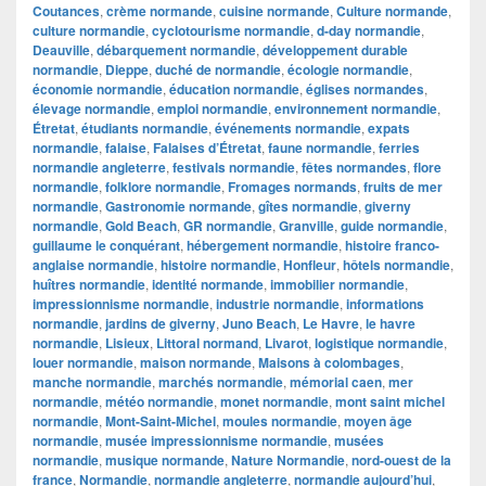
Coutances
,
crème normande
,
cuisine normande
,
Culture normande
,
culture normandie
,
cyclotourisme normandie
,
d-day normandie
,
Deauville
,
débarquement normandie
,
développement durable
normandie
,
Dieppe
,
duché de normandie
,
écologie normandie
,
économie normandie
,
éducation normandie
,
églises normandes
,
élevage normandie
,
emploi normandie
,
environnement normandie
,
Étretat
,
étudiants normandie
,
événements normandie
,
expats
normandie
,
falaise
,
Falaises d’Étretat
,
faune normandie
,
ferries
normandie angleterre
,
festivals normandie
,
fêtes normandes
,
flore
normandie
,
folklore normandie
,
Fromages normands
,
fruits de mer
normandie
,
Gastronomie normande
,
gîtes normandie
,
giverny
normandie
,
Gold Beach
,
GR normandie
,
Granville
,
guide normandie
,
guillaume le conquérant
,
hébergement normandie
,
histoire franco-
anglaise normandie
,
histoire normandie
,
Honfleur
,
hôtels normandie
,
huîtres normandie
,
identité normande
,
immobilier normandie
,
impressionnisme normandie
,
industrie normandie
,
informations
normandie
,
jardins de giverny
,
Juno Beach
,
Le Havre
,
le havre
normandie
,
Lisieux
,
Littoral normand
,
Livarot
,
logistique normandie
,
louer normandie
,
maison normande
,
Maisons à colombages
,
manche normandie
,
marchés normandie
,
mémorial caen
,
mer
normandie
,
météo normandie
,
monet normandie
,
mont saint michel
normandie
,
Mont-Saint-Michel
,
moules normandie
,
moyen âge
normandie
,
musée impressionnisme normandie
,
musées
normandie
,
musique normande
,
Nature Normandie
,
nord-ouest de la
france
,
Normandie
,
normandie angleterre
,
normandie aujourd’hui
,