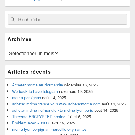
Zone
Recherche :
Rechercher
principale
de
widget
pour
Archives
la
barre
latérale
Archives
Articles récents
Acheter mdma au Normandie
décembre 16, 2025
We back to have telegram
novembre 19, 2025
mdma perpignan
août 14, 2025
acheter mdma france 24 h www.achetermdma.com
août 14, 2025
acheter mdma normandie xtc mdma lyon paris
août 14, 2025
Threema ENCRYPTED contact
juillet 6, 2025
Problem avec +34666
avril 19, 2025
mdma lyon perpignan marseille orly nantes