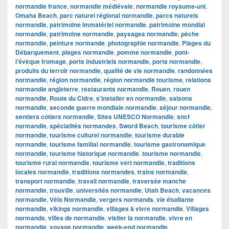
normandie france
,
normandie médiévale
,
normandie royaume-uni
,
Omaha Beach
,
parc naturel régional normandie
,
parcs naturels
normandie
,
patrimoine immatériel normandie
,
patrimoine mondial
normandie
,
patrimoine normandie
,
paysages normandie
,
pêche
normandie
,
peinture normande
,
photographie normandie
,
Plages du
Débarquement
,
plages normandie
,
pomme normandie
,
pont-
l’évêque fromage
,
ports industriels normandie
,
ports normandie
,
produits du terroir normandie
,
qualité de vie normandie
,
randonnées
normandie
,
région normandie
,
région normandie tourisme
,
relations
normandie angleterre
,
restaurants normandie
,
Rouen
,
rouen
normandie
,
Route du Cidre
,
s’installer en normandie
,
saisons
normandie
,
seconde guerre mondiale normandie
,
séjour normandie
,
sentiers côtiers normandie
,
Sites UNESCO Normandie
,
sncf
normandie
,
spécialités normandes
,
Sword Beach
,
tourisme côtier
normandie
,
tourisme culturel normandie
,
tourisme durable
normandie
,
tourisme familial normandie
,
tourisme gastronomique
normandie
,
tourisme historique normandie
,
tourisme normandie
,
tourisme rural normandie
,
tourisme vert normandie
,
traditions
locales normandie
,
traditions normandes
,
trains normandie
,
transport normandie
,
travail normandie
,
traversée manche
normandie
,
trouville
,
universités normandie
,
Utah Beach
,
vacances
normandie
,
Vélo Normandie
,
vergers normands
,
vie étudiante
normandie
,
vikings normandie
,
villages à vivre normandie
,
Villages
normands
,
villes de normandie
,
visiter la normandie
,
vivre en
normandie
,
voyage normandie
,
week-end normandie