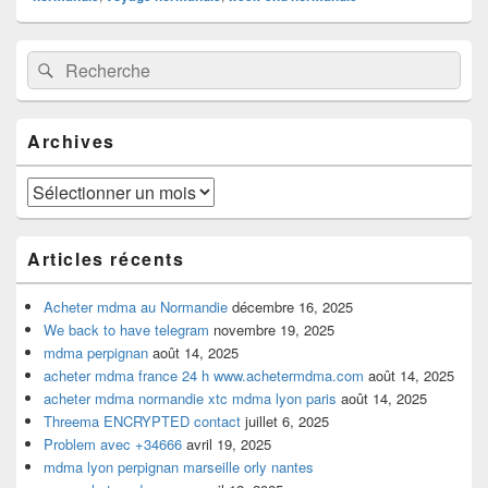
Zone
Recherche :
Rechercher
principale
de
widget
pour
Archives
la
barre
latérale
Archives
Articles récents
Acheter mdma au Normandie
décembre 16, 2025
We back to have telegram
novembre 19, 2025
mdma perpignan
août 14, 2025
acheter mdma france 24 h www.achetermdma.com
août 14, 2025
acheter mdma normandie xtc mdma lyon paris
août 14, 2025
Threema ENCRYPTED contact
juillet 6, 2025
Problem avec +34666
avril 19, 2025
mdma lyon perpignan marseille orly nantes