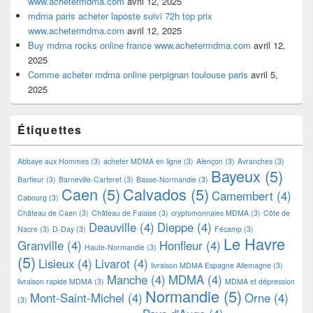
www.achetermdma.com
avril 12, 2025
mdma paris acheter laposte suivi 72h top prix
www.achetermdma.com
avril 12, 2025
Buy mdma rocks online france www.achetermdma.com
avril 12,
2025
Comme acheter mdma online perpignan toulouse paris
avril 5,
2025
Étiquettes
Abbaye aux Hommes
(3)
acheter MDMA en ligne
(3)
Alençon
(3)
Avranches
(3)
Bayeux
(5)
Barfleur
(3)
Barneville-Carteret
(3)
Basse-Normandie
(3)
Caen
(5)
Calvados
(5)
Camembert
(4)
Cabourg
(3)
Château de Caen
(3)
Château de Falaise
(3)
cryptomonnaies MDMA
(3)
Côte de
Deauville
(4)
Dieppe
(4)
Nacre
(3)
D-Day
(3)
Fécamp
(3)
Le Havre
Granville
(4)
Honfleur
(4)
Haute-Normandie
(3)
(5)
Lisieux
(4)
Livarot
(4)
livraison MDMA Espagne Allemagne
(3)
Manche
(4)
MDMA
(4)
livraison rapide MDMA
(3)
MDMA et dépression
Normandie
(5)
Mont-Saint-Michel
(4)
Orne
(4)
(3)