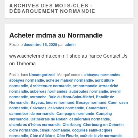
ARCHIVES DES MOTS-CLÉS :
DÉBARQUEMENT NORMANDIE
Acheter mdma au Normandie
Posté le
décembre 16, 2025
par
admin
www.achetermdma.com n1 shop au france Contact Us
on Threema
Posté dans
Uncategorized
|
Marqué comme
abbayes normandes
,
abbayes normandie
,
acheter maison normandie
,
agriculture
normandie
,
Architecture normande
,
art normandie
,
attractivité
normandie
,
auberges normandes
,
autoroutes normandie
,
avenir
normandie
,
avranche
,
Baie du Mont-Saint-Michel
,
Bataille de
Normandie
,
Bayeux
,
beurre normand
,
Bocage normand
,
Caen
,
caen
normandie
,
Calvados
,
calvados normandie
,
Camembert
,
camembert de normandie
,
Campagne normande
,
Camping
Normandie
,
Cathédrale de Rouen
,
cathédrales normandie
,
chambres d’hôtes normandie
,
Cherbourg
,
Cherbourg-en-Cotentin
,
cidre normandie
,
climat normandie
,
coquilles saint-jacques
normandie
,
Côte d’Albâtre
,
Côte Fleurie
,
coût de la vie normandie
,