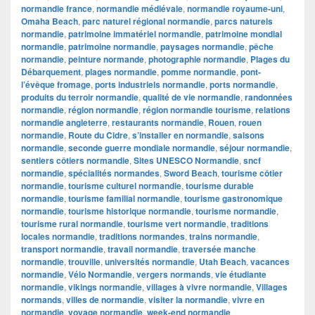
normandie france
,
normandie médiévale
,
normandie royaume-uni
,
Omaha Beach
,
parc naturel régional normandie
,
parcs naturels
normandie
,
patrimoine immatériel normandie
,
patrimoine mondial
normandie
,
patrimoine normandie
,
paysages normandie
,
pêche
normandie
,
peinture normande
,
photographie normandie
,
Plages du
Débarquement
,
plages normandie
,
pomme normandie
,
pont-
l’évêque fromage
,
ports industriels normandie
,
ports normandie
,
produits du terroir normandie
,
qualité de vie normandie
,
randonnées
normandie
,
région normandie
,
région normandie tourisme
,
relations
normandie angleterre
,
restaurants normandie
,
Rouen
,
rouen
normandie
,
Route du Cidre
,
s’installer en normandie
,
saisons
normandie
,
seconde guerre mondiale normandie
,
séjour normandie
,
sentiers côtiers normandie
,
Sites UNESCO Normandie
,
sncf
normandie
,
spécialités normandes
,
Sword Beach
,
tourisme côtier
normandie
,
tourisme culturel normandie
,
tourisme durable
normandie
,
tourisme familial normandie
,
tourisme gastronomique
normandie
,
tourisme historique normandie
,
tourisme normandie
,
tourisme rural normandie
,
tourisme vert normandie
,
traditions
locales normandie
,
traditions normandes
,
trains normandie
,
transport normandie
,
travail normandie
,
traversée manche
normandie
,
trouville
,
universités normandie
,
Utah Beach
,
vacances
normandie
,
Vélo Normandie
,
vergers normands
,
vie étudiante
normandie
,
vikings normandie
,
villages à vivre normandie
,
Villages
normands
,
villes de normandie
,
visiter la normandie
,
vivre en
normandie
,
voyage normandie
,
week-end normandie