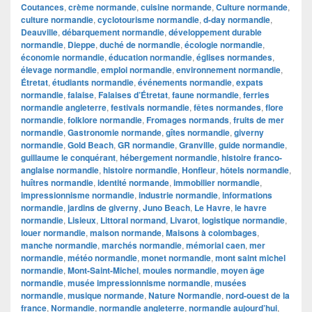
Coutances
,
crème normande
,
cuisine normande
,
Culture normande
,
culture normandie
,
cyclotourisme normandie
,
d-day normandie
,
Deauville
,
débarquement normandie
,
développement durable
normandie
,
Dieppe
,
duché de normandie
,
écologie normandie
,
économie normandie
,
éducation normandie
,
églises normandes
,
élevage normandie
,
emploi normandie
,
environnement normandie
,
Étretat
,
étudiants normandie
,
événements normandie
,
expats
normandie
,
falaise
,
Falaises d’Étretat
,
faune normandie
,
ferries
normandie angleterre
,
festivals normandie
,
fêtes normandes
,
flore
normandie
,
folklore normandie
,
Fromages normands
,
fruits de mer
normandie
,
Gastronomie normande
,
gîtes normandie
,
giverny
normandie
,
Gold Beach
,
GR normandie
,
Granville
,
guide normandie
,
guillaume le conquérant
,
hébergement normandie
,
histoire franco-
anglaise normandie
,
histoire normandie
,
Honfleur
,
hôtels normandie
,
huîtres normandie
,
identité normande
,
immobilier normandie
,
impressionnisme normandie
,
industrie normandie
,
informations
normandie
,
jardins de giverny
,
Juno Beach
,
Le Havre
,
le havre
normandie
,
Lisieux
,
Littoral normand
,
Livarot
,
logistique normandie
,
louer normandie
,
maison normande
,
Maisons à colombages
,
manche normandie
,
marchés normandie
,
mémorial caen
,
mer
normandie
,
météo normandie
,
monet normandie
,
mont saint michel
normandie
,
Mont-Saint-Michel
,
moules normandie
,
moyen âge
normandie
,
musée impressionnisme normandie
,
musées
normandie
,
musique normande
,
Nature Normandie
,
nord-ouest de la
france
,
Normandie
,
normandie angleterre
,
normandie aujourd’hui
,