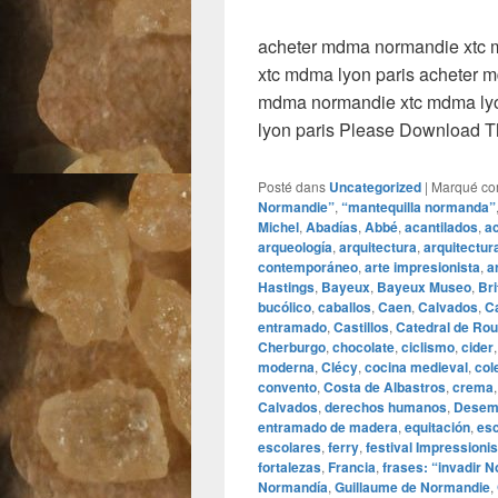
acheter mdma normandie xtc 
xtc mdma lyon paris acheter 
mdma normandie xtc mdma lyo
lyon paris Please Download 
Posté dans
Uncategorized
|
Marqué c
Normandie”
,
“mantequilla normanda”
Michel
,
Abadías
,
Abbé
,
acantilados
,
a
arqueología
,
arquitectura
,
arquitectur
contemporáneo
,
arte impresionista
,
a
Hastings
,
Bayeux
,
Bayeux Museo
,
Br
bucólico
,
caballos
,
Caen
,
Calvados
,
C
entramado
,
Castillos
,
Catedral de Ro
Cherburgo
,
chocolate
,
ciclismo
,
cider
moderna
,
Clécy
,
cocina medieval
,
col
convento
,
Costa de Albastros
,
crema
Calvados
,
derechos humanos
,
Desem
entramado de madera
,
equitación
,
es
escolares
,
ferry
,
festival Impressionis
fortalezas
,
Francia
,
frases: “invadir 
Normandía
,
Guillaume de Normandie
,