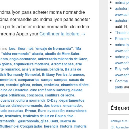
mdma pe
acheter
mdma lyon paris acheter mdma normandie
www.ac
mdma normandie xtc mdma lyon paris acheter
acheter
n paris acheter mdma normandie xtc mdma
août 14,
Threem
acheter mdma normandi
Threema Appto your
Continuer la lecture
→
Problem
mdma lyo
omme
‑bec
,
‑fleur
,
‑tot
,
“encaje de Normandía”
,
“Ma
www.ac
,
“sidra normanda”
,
abadía
,
abadía de Mont-Saint-
mdma par
cento
,
anglo‑normando
,
aniversario milenario de Caen
,
www.ac
a gótica
,
arquitectura moderna
,
Arromanches
,
arte
Buy mdm
rte románico
,
arte y artesanía
,
bandera
,
Batalla de
itish Normandy Memorial
,
Brittany Ferries
,
brumoso
,
www.ac
amembert
,
campanarios
,
campo
,
campos
,
casas de
Comme a
uen
,
catedral gótica
,
celtas
,
cerámica
,
chambres d’hôte
,
paris
avr
,
cine de Deauville
,
cine romántico Cabourg
,
ciudad
egios británicos
,
concordia
,
confitura de leche
,
,
cuencas
,
cultura normanda
,
D‑Day
,
departamentos:
barco
,
dialecto normando
,
dos leones
,
encantador
,
Étique
cudo
,
escuelas
,
Étretat
,
Eure
,
evocación
,
excursiones
te
,
festivales
,
festivales de luz en Rouen
,
foie
,
Normandía”
,
gastronomía
,
gîtes
,
Gold
,
Guerra de
Abbaye aux
Guillermo el Conquistador
,
herencia
,
historia
,
historia
(3)
Avranche