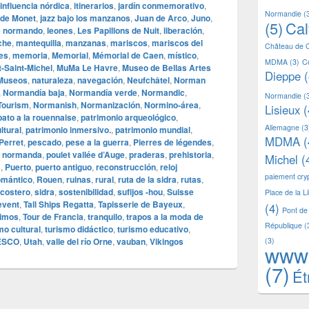
influencia nórdica
,
itinerarios
,
jardín conmemorativo
,
Normandie
(
 de Monet
,
jazz bajo los manzanos
,
Juan de Arco
,
Juno
,
(5)
Ca
e normando
,
leones
,
Les Papillons de Nuit
,
liberación
,
che
,
mantequilla
,
manzanas
,
mariscos
,
mariscos del
Château de 
nes
,
memoria
,
Memorial
,
Mémorial de Caen
,
místico
,
MDMA
(3)
C
‑Saint‑Michel
,
MuMa Le Havre
,
Museo de Bellas Artes
Dieppe
(
Museos
,
naturaleza
,
navegación
,
Neufchâtel
,
Norman
,
Normandía baja
,
Normandía verde
,
Normandic
,
Normandie
(
Tourism
,
Normanish
,
Normanización
,
Normino‑área
,
Lisieux
(
pato a la rouennaise
,
patrimonio arqueológico
,
Allemagne
(3
ltural
,
patrimonio inmersivo.
,
patrimonio mundial
,
MDMA
(
Perret
,
pescado
,
pese a la guerra
,
Pierres de légendes
,
a normanda
,
poulet vallée d’Auge
,
praderas
,
prehistoria
,
Michel
(
s
,
Puerto
,
puerto antiguo
,
reconstrucción
,
reloj
paiement cr
omántico
,
Rouen
,
ruinas
,
rural
,
ruta de la sidra
,
rutas
,
 costero
,
sidra
,
sostenibilidad
,
sufijos ‑hou
,
Suisse
Place de la L
levent
,
Tall Ships Regatta
,
Tapisserie de Bayeux
,
(4)
Pont de
nimos
,
Tour de Francia
,
tranquilo
,
trapos a la moda de
République
(
mo cultural
,
turismo didáctico
,
turismo educativo
,
ESCO
,
Utah
,
valle del río Orne
,
vauban
,
Vikingos
(3)
www
(7)
Ét