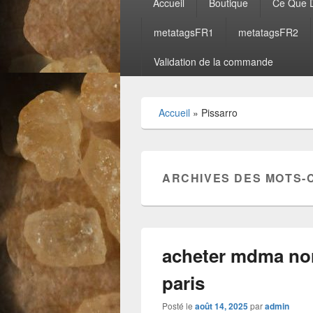
Accueil
Boutique
Ce Que D
principal
metatagsFR1
metatagsFR2
Validation de la commande
Accueil
»
Pissarro
ARCHIVES DES MOTS-
acheter mdma no
paris
Posté le
août 14, 2025
par
admin