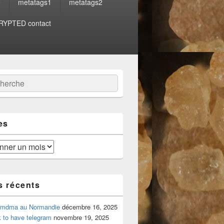
e
metatags1
metatags2
YPTED contact
:
ercher
es
s récents
 mdma au Normandie
décembre 16, 2025
 to have telegram
novembre 19, 2025