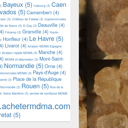
Bayeux
(5)
Caen
3)
Cabourg
(3)
lvados
(5)
Camembert
(4)
Caen
(3)
Château de Falaise
(3)
cryptomonnaies
Deauville
(4)
ôte de Nacre
(3)
D-Day
(3)
4)
Granville
(4)
Fécamp
(3)
Haute-
Le Havre
(5)
Honfleur
(4)
3)
4)
Livarot
(4)
livraison MDMA Espagne
Manche
(4)
)
livraison rapide MDMA
(3)
4)
Mont-Saint-
MDMA et dépression
(3)
Normandie
(5)
4)
Orne
(4)
Pays d'Auge
(4)
yptomonnaies MDMA
(3)
Place de la République
iberté
(3)
Rouen
(5)
 Normandie
(3)
Rue de la
3)
Seine-Maritime
(3)
service de confiance MDMA
.achetermdma.com
retat
(5)