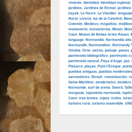
viviente
,
identidad
,
identidad regional
,
jardines
,
Jardines de Étretat
,
jardines
kayak
,
Le Havre
,
Le Viandier
,
lenguaj
litoral
,
Livarot
,
luz de la Catedral
,
Man
Cotentin
,
Medievo
,
megalitos
,
mejillo
monasterio
,
monasterios
,
Monet
,
Mont
Caen
,
Museo de Bellas Artes Rouen
,
language
,
Normandía
,
Normandía alta
Normandie
,
Normandism
,
Normandy 
Omaha
,
Orne
,
ostras
,
paisaje
,
paseo
,
patrimonio bibliográfico
,
patrimonio cu
patrimonio natural
,
Pays d'Auge
,
paz
,
Pissarro
,
playas
,
Pont‑l’Évêque
,
post
pueblos antiguos
,
pueblos medievale
astronómico
,
Renoir
,
romanización
,
r
Seine‑Maritime
,
senderismo
,
sendero
Normande
,
surf de arena
,
Sword
,
Tail
teurgoule
,
toponimia normanda
,
topó
Caen
,
tres leones
,
tripes
,
trufas
,
turis
turismo rural
,
turismo sostenible
,
UN