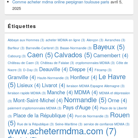
Comme acheter mdma online perpignan toulouse paris
avril 5,
2025
Étiquettes
Abbaye aux Hommes
(3)
acheter MDMA en ligne
(3)
Alençon
(3)
Avranches
(3)
Bayeux
(5)
Barfleur
(3)
Barneville-Carteret
(3)
Basse-Normandie
(3)
Caen
(5)
Calvados
(5)
Camembert
(4)
Cabourg
(3)
Château de Caen
(3)
Château de Falaise
(3)
cryptomonnaies MDMA
(3)
Côte de
Deauville
(4)
Dieppe
(4)
Nacre
(3)
D-Day
(3)
Fécamp
(3)
Le Havre
Granville
(4)
Honfleur
(4)
Haute-Normandie
(3)
(5)
Lisieux
(4)
Livarot
(4)
livraison MDMA Espagne Allemagne
(3)
Manche
(4)
MDMA
(4)
livraison rapide MDMA
(3)
MDMA et dépression
Normandie
(5)
Mont-Saint-Michel
(4)
Orne
(4)
(3)
Pays d'Auge
(4)
paiement cryptomonnaies MDMA
(3)
Place de la Liberté
Rouen
Place de la République
(4)
(3)
Pont de Normandie
(3)
(5)
Rue de la République
(3)
Seine-Maritime
(3)
service de confiance MDMA
(3)
www.achetermdma.com
(7)