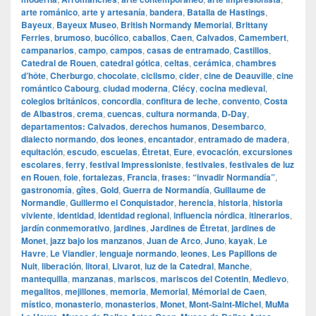
arte románico
,
arte y artesanía
,
bandera
,
Batalla de Hastings
,
Bayeux
,
Bayeux Museo
,
British Normandy Memorial
,
Brittany
Ferries
,
brumoso
,
bucólico
,
caballos
,
Caen
,
Calvados
,
Camembert
,
campanarios
,
campo
,
campos
,
casas de entramado
,
Castillos
,
Catedral de Rouen
,
catedral gótica
,
celtas
,
cerámica
,
chambres
d’hôte
,
Cherburgo
,
chocolate
,
ciclismo
,
cider
,
cine de Deauville
,
cine
romántico Cabourg
,
ciudad moderna
,
Clécy
,
cocina medieval
,
colegios británicos
,
concordia
,
confitura de leche
,
convento
,
Costa
de Albastros
,
crema
,
cuencas
,
cultura normanda
,
D‑Day
,
departamentos: Calvados
,
derechos humanos
,
Desembarco
,
dialecto normando
,
dos leones
,
encantador
,
entramado de madera
,
equitación
,
escudo
,
escuelas
,
Étretat
,
Eure
,
evocación
,
excursiones
escolares
,
ferry
,
festival Impressioniste
,
festivales
,
festivales de luz
en Rouen
,
foie
,
fortalezas
,
Francia
,
frases: “invadir Normandía”
,
gastronomía
,
gîtes
,
Gold
,
Guerra de Normandía
,
Guillaume de
Normandie
,
Guillermo el Conquistador
,
herencia
,
historia
,
historia
viviente
,
identidad
,
identidad regional
,
influencia nórdica
,
itinerarios
,
jardín conmemorativo
,
jardines
,
Jardines de Étretat
,
jardines de
Monet
,
jazz bajo los manzanos
,
Juan de Arco
,
Juno
,
kayak
,
Le
Havre
,
Le Viandier
,
lenguaje normando
,
leones
,
Les Papillons de
Nuit
,
liberación
,
litoral
,
Livarot
,
luz de la Catedral
,
Manche
,
mantequilla
,
manzanas
,
mariscos
,
mariscos del Cotentin
,
Medievo
,
megalitos
,
mejillones
,
memoria
,
Memorial
,
Mémorial de Caen
,
místico
,
monasterio
,
monasterios
,
Monet
,
Mont‑Saint‑Michel
,
MuMa