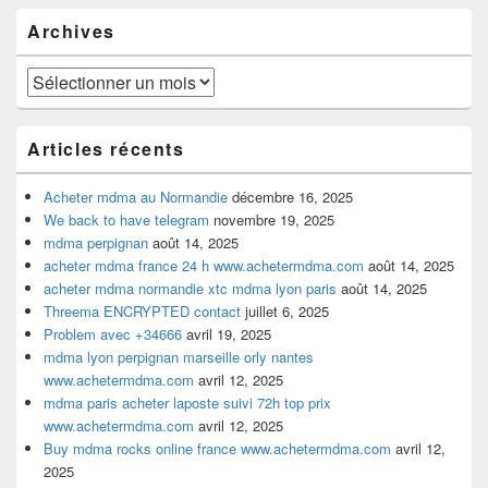
pour
Archives
la
barre
latérale
Archives
Articles récents
Acheter mdma au Normandie
décembre 16, 2025
We back to have telegram
novembre 19, 2025
mdma perpignan
août 14, 2025
acheter mdma france 24 h www.achetermdma.com
août 14, 2025
acheter mdma normandie xtc mdma lyon paris
août 14, 2025
Threema ENCRYPTED contact
juillet 6, 2025
Problem avec +34666
avril 19, 2025
mdma lyon perpignan marseille orly nantes
www.achetermdma.com
avril 12, 2025
mdma paris acheter laposte suivi 72h top prix
www.achetermdma.com
avril 12, 2025
Buy mdma rocks online france www.achetermdma.com
avril 12,
2025