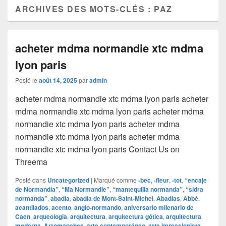
ARCHIVES DES MOTS-CLÉS :
PAZ
acheter mdma normandie xtc mdma
lyon paris
Posté le
août 14, 2025
par
admin
acheter mdma normandie xtc mdma lyon paris acheter
mdma normandie xtc mdma lyon paris acheter mdma
normandie xtc mdma lyon paris acheter mdma
normandie xtc mdma lyon paris acheter mdma
normandie xtc mdma lyon paris Contact Us on
Threema
Posté dans
Uncategorized
|
Marqué comme
‑bec
,
‑fleur
,
‑tot
,
“encaje
de Normandía”
,
“Ma Normandie”
,
“mantequilla normanda”
,
“sidra
normanda”
,
abadía
,
abadía de Mont-Saint-Michel
,
Abadías
,
Abbé
,
acantilados
,
acento
,
anglo‑normando
,
aniversario milenario de
Caen
,
arqueología
,
arquitectura
,
arquitectura gótica
,
arquitectura
moderna
,
Arromanches
,
arte contemporáneo
,
arte impresionista
,