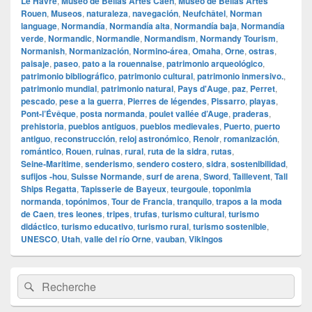
Le Havre
,
Museo de Bellas Artes Caen
,
Museo de Bellas Artes
Rouen
,
Museos
,
naturaleza
,
navegación
,
Neufchâtel
,
Norman
language
,
Normandía
,
Normandía alta
,
Normandía baja
,
Normandía
verde
,
Normandic
,
Normandie
,
Normandism
,
Normandy Tourism
,
Normanish
,
Normanización
,
Normino‑área
,
Omaha
,
Orne
,
ostras
,
paisaje
,
paseo
,
pato a la rouennaise
,
patrimonio arqueológico
,
patrimonio bibliográfico
,
patrimonio cultural
,
patrimonio inmersivo.
,
patrimonio mundial
,
patrimonio natural
,
Pays d'Auge
,
paz
,
Perret
,
pescado
,
pese a la guerra
,
Pierres de légendes
,
Pissarro
,
playas
,
Pont‑l’Évêque
,
posta normanda
,
poulet vallée d’Auge
,
praderas
,
prehistoria
,
pueblos antiguos
,
pueblos medievales
,
Puerto
,
puerto
antiguo
,
reconstrucción
,
reloj astronómico
,
Renoir
,
romanización
,
romántico
,
Rouen
,
ruinas
,
rural
,
ruta de la sidra
,
rutas
,
Seine‑Maritime
,
senderismo
,
sendero costero
,
sidra
,
sostenibilidad
,
sufijos ‑hou
,
Suisse Normande
,
surf de arena
,
Sword
,
Taillevent
,
Tall
Ships Regatta
,
Tapisserie de Bayeux
,
teurgoule
,
toponimia
normanda
,
topónimos
,
Tour de Francia
,
tranquilo
,
trapos a la moda
de Caen
,
tres leones
,
tripes
,
trufas
,
turismo cultural
,
turismo
didáctico
,
turismo educativo
,
turismo rural
,
turismo sostenible
,
UNESCO
,
Utah
,
valle del río Orne
,
vauban
,
Vikingos
Zone
Recherche :
Rechercher
principale
de
widget