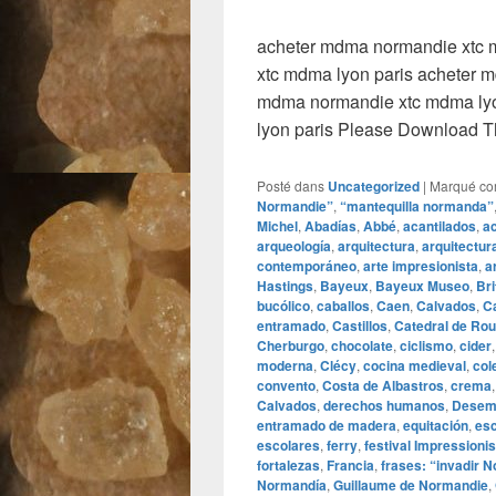
acheter mdma normandie xtc 
xtc mdma lyon paris acheter 
mdma normandie xtc mdma lyo
lyon paris Please Download 
Posté dans
Uncategorized
|
Marqué c
Normandie”
,
“mantequilla normanda”
Michel
,
Abadías
,
Abbé
,
acantilados
,
a
arqueología
,
arquitectura
,
arquitectur
contemporáneo
,
arte impresionista
,
a
Hastings
,
Bayeux
,
Bayeux Museo
,
Br
bucólico
,
caballos
,
Caen
,
Calvados
,
C
entramado
,
Castillos
,
Catedral de Ro
Cherburgo
,
chocolate
,
ciclismo
,
cider
moderna
,
Clécy
,
cocina medieval
,
col
convento
,
Costa de Albastros
,
crema
Calvados
,
derechos humanos
,
Desem
entramado de madera
,
equitación
,
es
escolares
,
ferry
,
festival Impressionis
fortalezas
,
Francia
,
frases: “invadir 
Normandía
,
Guillaume de Normandie
,