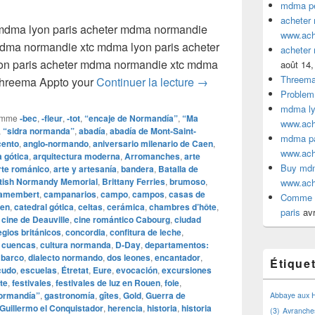
mdma pe
acheter
mdma lyon paris acheter mdma normandie
www.ac
mdma normandie xtc mdma lyon paris acheter
acheter
n paris acheter mdma normandie xtc mdma
août 14,
Threem
acheter mdma normandi
Threema Appto your
Continuer la lecture
→
Problem
mdma lyo
omme
‑bec
,
‑fleur
,
‑tot
,
“encaje de Normandía”
,
“Ma
www.ac
,
“sidra normanda”
,
abadía
,
abadía de Mont-Saint-
mdma par
cento
,
anglo‑normando
,
aniversario milenario de Caen
,
www.ac
a gótica
,
arquitectura moderna
,
Arromanches
,
arte
Buy mdm
rte románico
,
arte y artesanía
,
bandera
,
Batalla de
itish Normandy Memorial
,
Brittany Ferries
,
brumoso
,
www.ac
amembert
,
campanarios
,
campo
,
campos
,
casas de
Comme a
uen
,
catedral gótica
,
celtas
,
cerámica
,
chambres d’hôte
,
paris
avr
,
cine de Deauville
,
cine romántico Cabourg
,
ciudad
egios británicos
,
concordia
,
confitura de leche
,
,
cuencas
,
cultura normanda
,
D‑Day
,
departamentos:
barco
,
dialecto normando
,
dos leones
,
encantador
,
Étique
cudo
,
escuelas
,
Étretat
,
Eure
,
evocación
,
excursiones
te
,
festivales
,
festivales de luz en Rouen
,
foie
,
Normandía”
,
gastronomía
,
gîtes
,
Gold
,
Guerra de
Abbaye aux
Guillermo el Conquistador
,
herencia
,
historia
,
historia
(3)
Avranche