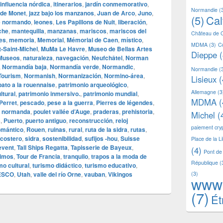
influencia nórdica
,
itinerarios
,
jardín conmemorativo
,
Normandie
(
 de Monet
,
jazz bajo los manzanos
,
Juan de Arco
,
Juno
,
(5)
Ca
e normando
,
leones
,
Les Papillons de Nuit
,
liberación
,
che
,
mantequilla
,
manzanas
,
mariscos
,
mariscos del
Château de 
nes
,
memoria
,
Memorial
,
Mémorial de Caen
,
místico
,
MDMA
(3)
C
‑Saint‑Michel
,
MuMa Le Havre
,
Museo de Bellas Artes
Dieppe
(
Museos
,
naturaleza
,
navegación
,
Neufchâtel
,
Norman
,
Normandía baja
,
Normandía verde
,
Normandic
,
Normandie
(
Tourism
,
Normanish
,
Normanización
,
Normino‑área
,
Lisieux
(
pato a la rouennaise
,
patrimonio arqueológico
,
Allemagne
(3
ltural
,
patrimonio inmersivo.
,
patrimonio mundial
,
MDMA
(
Perret
,
pescado
,
pese a la guerra
,
Pierres de légendes
,
a normanda
,
poulet vallée d’Auge
,
praderas
,
prehistoria
,
Michel
(
s
,
Puerto
,
puerto antiguo
,
reconstrucción
,
reloj
paiement cr
omántico
,
Rouen
,
ruinas
,
rural
,
ruta de la sidra
,
rutas
,
 costero
,
sidra
,
sostenibilidad
,
sufijos ‑hou
,
Suisse
Place de la L
levent
,
Tall Ships Regatta
,
Tapisserie de Bayeux
,
(4)
Pont de
nimos
,
Tour de Francia
,
tranquilo
,
trapos a la moda de
République
(
mo cultural
,
turismo didáctico
,
turismo educativo
,
ESCO
,
Utah
,
valle del río Orne
,
vauban
,
Vikingos
(3)
www
(7)
Ét