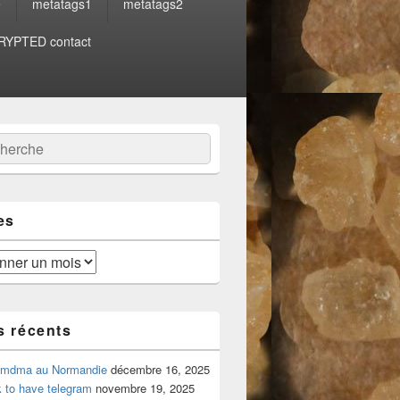
e
metatags1
metatags2
YPTED contact
:
ercher
es
s récents
 mdma au Normandie
décembre 16, 2025
 to have telegram
novembre 19, 2025