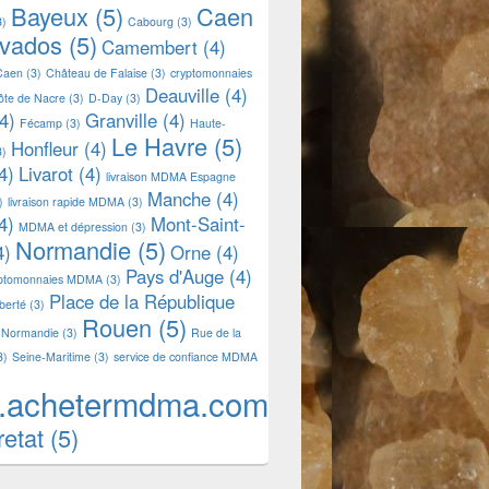
Bayeux
(5)
Caen
3)
Cabourg
(3)
lvados
(5)
Camembert
(4)
Caen
(3)
Château de Falaise
(3)
cryptomonnaies
Deauville
(4)
ôte de Nacre
(3)
D-Day
(3)
4)
Granville
(4)
Fécamp
(3)
Haute-
Le Havre
(5)
Honfleur
(4)
3)
4)
Livarot
(4)
livraison MDMA Espagne
Manche
(4)
)
livraison rapide MDMA
(3)
4)
Mont-Saint-
MDMA et dépression
(3)
Normandie
(5)
4)
Orne
(4)
Pays d'Auge
(4)
yptomonnaies MDMA
(3)
Place de la République
iberté
(3)
Rouen
(5)
 Normandie
(3)
Rue de la
3)
Seine-Maritime
(3)
service de confiance MDMA
.achetermdma.com
retat
(5)