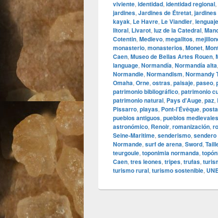
viviente
,
identidad
,
identidad regional
,
jardines
,
Jardines de Étretat
,
jardines
kayak
,
Le Havre
,
Le Viandier
,
lenguaj
litoral
,
Livarot
,
luz de la Catedral
,
Man
Cotentin
,
Medievo
,
megalitos
,
mejillo
monasterio
,
monasterios
,
Monet
,
Mont
Caen
,
Museo de Bellas Artes Rouen
,
language
,
Normandía
,
Normandía alta
Normandie
,
Normandism
,
Normandy 
Omaha
,
Orne
,
ostras
,
paisaje
,
paseo
,
patrimonio bibliográfico
,
patrimonio cu
patrimonio natural
,
Pays d'Auge
,
paz
,
Pissarro
,
playas
,
Pont‑l’Évêque
,
post
pueblos antiguos
,
pueblos medievale
astronómico
,
Renoir
,
romanización
,
r
Seine‑Maritime
,
senderismo
,
sendero
Normande
,
surf de arena
,
Sword
,
Tail
teurgoule
,
toponimia normanda
,
topó
Caen
,
tres leones
,
tripes
,
trufas
,
turis
turismo rural
,
turismo sostenible
,
UN