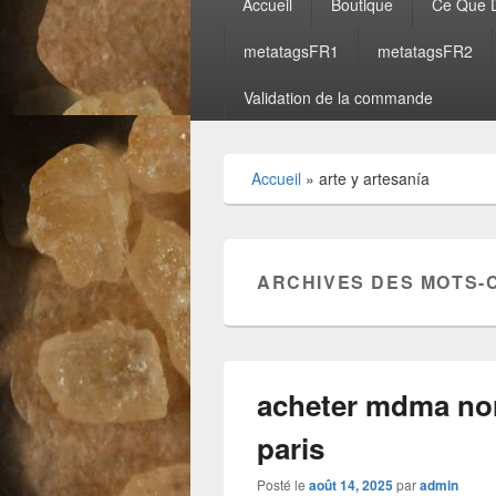
Accueil
Boutique
Ce Que D
principal
metatagsFR1
metatagsFR2
Validation de la commande
Accueil
»
arte y artesanía
ARCHIVES DES MOTS-
acheter mdma no
paris
Posté le
août 14, 2025
par
admin