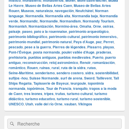
místico
,
monasterio
,
monasterios
,
Monet
,
Mont‑Saint‑Michel
,
MuMa
Le Havre
,
Museo de Bellas Artes Caen
,
Museo de Bellas Artes
Rouen
,
Museos
,
naturaleza
,
navegación
,
Neufchâtel
,
Norman
language
,
Normandía
,
Normandía alta
,
Normandía baja
,
Normandía
verde
,
Normandic
,
Normandie
,
Normandism
,
Normandy Tourism
,
Normanish
,
Normanización
,
Normino‑área
,
Omaha
,
Orne
,
ostras
,
paisaje
,
paseo
,
pato a la rouennaise
,
patrimonio arqueológico
,
patrimonio bibliográfico
,
patrimonio cultural
,
patrimonio inmersivo.
,
patrimonio mundial
,
patrimonio natural
,
Pays d'Auge
,
paz
,
Perret
,
pescado
,
pese a la guerra
,
Pierres de légendes
,
Pissarro
,
playas
,
Pont‑l’Évêque
,
posta normanda
,
poulet vallée d’Auge
,
praderas
,
prehistoria
,
pueblos antiguos
,
pueblos medievales
,
Puerto
,
puerto
antiguo
,
reconstrucción
,
reloj astronómico
,
Renoir
,
romanización
,
romántico
,
Rouen
,
ruinas
,
rural
,
ruta de la sidra
,
rutas
,
Seine‑Maritime
,
senderismo
,
sendero costero
,
sidra
,
sostenibilidad
,
sufijos ‑hou
,
Suisse Normande
,
surf de arena
,
Sword
,
Taillevent
,
Tall
Ships Regatta
,
Tapisserie de Bayeux
,
teurgoule
,
toponimia
normanda
,
topónimos
,
Tour de Francia
,
tranquilo
,
trapos a la moda
de Caen
,
tres leones
,
tripes
,
trufas
,
turismo cultural
,
turismo
didáctico
,
turismo educativo
,
turismo rural
,
turismo sostenible
,
UNESCO
,
Utah
,
valle del río Orne
,
vauban
,
Vikingos
Zone
Recherche :
Rechercher
principale
de