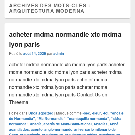
ARCHIVES DES MOTS-CLÉS :
ARQUITECTURA MODERNA
acheter mdma normandie xtc mdma
lyon paris
Posté le
août 14, 2025
par
admin
acheter mdma normandie xtc mdma lyon paris acheter
mdma normandie xtc mdma lyon paris acheter mdma
normandie xtc mdma lyon paris acheter mdma
normandie xtc mdma lyon paris acheter mdma
normandie xtc mdma lyon paris Contact Us on
Threema
Posté dans
Uncategorized
|
Marqué comme
‑bec
,
‑fleur
,
‑tot
,
“encaje
de Normandía”
,
“Ma Normandie”
,
“mantequilla normanda”
,
“sidra
normanda”
,
abadía
,
abadía de Mont-Saint-Michel
,
Abadías
,
Abbé
,
acantilados
,
acento
,
anglo‑normando
,
aniversario milenario de
Caen
,
arqueología
,
arquitectura
,
arquitectura gótica
,
arquitectura