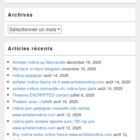
widget
pour
Archives
la
barre
latérale
Archives
Articles récents
Acheter mdma au Normandie
décembre 16, 2025
We back to have telegram
novembre 19, 2025
mdma perpignan
août 14, 2025
acheter mdma france 24 h www.achetermdma.com
août 14, 2025
acheter mdma normandie xtc mdma lyon paris
août 14, 2025
Threema ENCRYPTED contact
juillet 6, 2025
Problem avec +34666
avril 19, 2025
mdma lyon perpignan marseille orly nantes
www.achetermdma.com
avril 12, 2025
mdma paris acheter laposte suivi 72h top prix
www.achetermdma.com
avril 12, 2025
Buy mdma rocks online france www.achetermdma.com
avril 12,