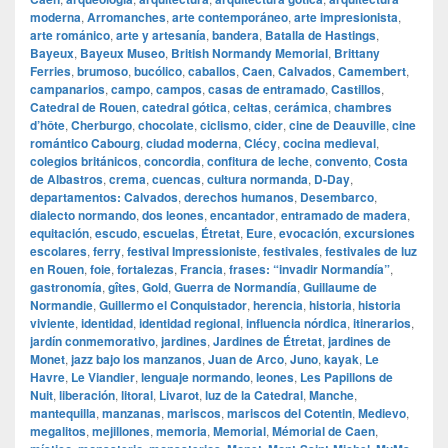
moderna
,
Arromanches
,
arte contemporáneo
,
arte impresionista
,
arte románico
,
arte y artesanía
,
bandera
,
Batalla de Hastings
,
Bayeux
,
Bayeux Museo
,
British Normandy Memorial
,
Brittany
Ferries
,
brumoso
,
bucólico
,
caballos
,
Caen
,
Calvados
,
Camembert
,
campanarios
,
campo
,
campos
,
casas de entramado
,
Castillos
,
Catedral de Rouen
,
catedral gótica
,
celtas
,
cerámica
,
chambres
d’hôte
,
Cherburgo
,
chocolate
,
ciclismo
,
cider
,
cine de Deauville
,
cine
romántico Cabourg
,
ciudad moderna
,
Clécy
,
cocina medieval
,
colegios británicos
,
concordia
,
confitura de leche
,
convento
,
Costa
de Albastros
,
crema
,
cuencas
,
cultura normanda
,
D‑Day
,
departamentos: Calvados
,
derechos humanos
,
Desembarco
,
dialecto normando
,
dos leones
,
encantador
,
entramado de madera
,
equitación
,
escudo
,
escuelas
,
Étretat
,
Eure
,
evocación
,
excursiones
escolares
,
ferry
,
festival Impressioniste
,
festivales
,
festivales de luz
en Rouen
,
foie
,
fortalezas
,
Francia
,
frases: “invadir Normandía”
,
gastronomía
,
gîtes
,
Gold
,
Guerra de Normandía
,
Guillaume de
Normandie
,
Guillermo el Conquistador
,
herencia
,
historia
,
historia
viviente
,
identidad
,
identidad regional
,
influencia nórdica
,
itinerarios
,
jardín conmemorativo
,
jardines
,
Jardines de Étretat
,
jardines de
Monet
,
jazz bajo los manzanos
,
Juan de Arco
,
Juno
,
kayak
,
Le
Havre
,
Le Viandier
,
lenguaje normando
,
leones
,
Les Papillons de
Nuit
,
liberación
,
litoral
,
Livarot
,
luz de la Catedral
,
Manche
,
mantequilla
,
manzanas
,
mariscos
,
mariscos del Cotentin
,
Medievo
,
megalitos
,
mejillones
,
memoria
,
Memorial
,
Mémorial de Caen
,