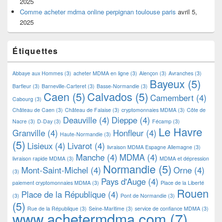
2025
Comme acheter mdma online perpignan toulouse paris
avril 5,
2025
Étiquettes
Abbaye aux Hommes
(3)
acheter MDMA en ligne
(3)
Alençon
(3)
Avranches
(3)
Bayeux
(5)
Barfleur
(3)
Barneville-Carteret
(3)
Basse-Normandie
(3)
Caen
(5)
Calvados
(5)
Camembert
(4)
Cabourg
(3)
Château de Caen
(3)
Château de Falaise
(3)
cryptomonnaies MDMA
(3)
Côte de
Deauville
(4)
Dieppe
(4)
Nacre
(3)
D-Day
(3)
Fécamp
(3)
Le Havre
Granville
(4)
Honfleur
(4)
Haute-Normandie
(3)
(5)
Lisieux
(4)
Livarot
(4)
livraison MDMA Espagne Allemagne
(3)
Manche
(4)
MDMA
(4)
livraison rapide MDMA
(3)
MDMA et dépression
Normandie
(5)
Mont-Saint-Michel
(4)
Orne
(4)
(3)
Pays d'Auge
(4)
paiement cryptomonnaies MDMA
(3)
Place de la Liberté
Rouen
Place de la République
(4)
(3)
Pont de Normandie
(3)
(5)
Rue de la République
(3)
Seine-Maritime
(3)
service de confiance MDMA
(3)
www.achetermdma.com
(7)