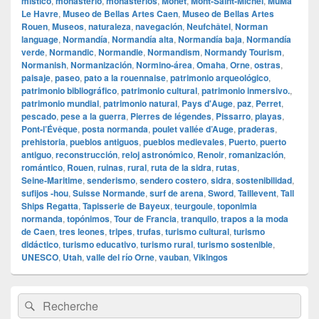
místico
,
monasterio
,
monasterios
,
Monet
,
Mont‑Saint‑Michel
,
MuMa
Le Havre
,
Museo de Bellas Artes Caen
,
Museo de Bellas Artes
Rouen
,
Museos
,
naturaleza
,
navegación
,
Neufchâtel
,
Norman
language
,
Normandía
,
Normandía alta
,
Normandía baja
,
Normandía
verde
,
Normandic
,
Normandie
,
Normandism
,
Normandy Tourism
,
Normanish
,
Normanización
,
Normino‑área
,
Omaha
,
Orne
,
ostras
,
paisaje
,
paseo
,
pato a la rouennaise
,
patrimonio arqueológico
,
patrimonio bibliográfico
,
patrimonio cultural
,
patrimonio inmersivo.
,
patrimonio mundial
,
patrimonio natural
,
Pays d'Auge
,
paz
,
Perret
,
pescado
,
pese a la guerra
,
Pierres de légendes
,
Pissarro
,
playas
,
Pont‑l’Évêque
,
posta normanda
,
poulet vallée d’Auge
,
praderas
,
prehistoria
,
pueblos antiguos
,
pueblos medievales
,
Puerto
,
puerto
antiguo
,
reconstrucción
,
reloj astronómico
,
Renoir
,
romanización
,
romántico
,
Rouen
,
ruinas
,
rural
,
ruta de la sidra
,
rutas
,
Seine‑Maritime
,
senderismo
,
sendero costero
,
sidra
,
sostenibilidad
,
sufijos ‑hou
,
Suisse Normande
,
surf de arena
,
Sword
,
Taillevent
,
Tall
Ships Regatta
,
Tapisserie de Bayeux
,
teurgoule
,
toponimia
normanda
,
topónimos
,
Tour de Francia
,
tranquilo
,
trapos a la moda
de Caen
,
tres leones
,
tripes
,
trufas
,
turismo cultural
,
turismo
didáctico
,
turismo educativo
,
turismo rural
,
turismo sostenible
,
UNESCO
,
Utah
,
valle del río Orne
,
vauban
,
Vikingos
Zone
Recherche :
Rechercher
principale
de