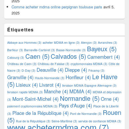
2025
Comme acheter mdma online perpignan toulouse paris
avril 5,
2025
Étiquettes
Abbaye aux Hommes
(3)
acheter MDMA en ligne
(3)
Alençon
(3)
Avranches
(3)
Bayeux
(5)
Barfleur
(3)
Barneville-Carteret
(3)
Basse-Normandie
(3)
Caen
(5)
Calvados
(5)
Camembert
(4)
Cabourg
(3)
Château de Caen
(3)
Château de Falaise
(3)
cryptomonnaies MDMA
(3)
Côte de
Deauville
(4)
Dieppe
(4)
Nacre
(3)
D-Day
(3)
Fécamp
(3)
Le Havre
Granville
(4)
Honfleur
(4)
Haute-Normandie
(3)
(5)
Lisieux
(4)
Livarot
(4)
livraison MDMA Espagne Allemagne
(3)
Manche
(4)
MDMA
(4)
livraison rapide MDMA
(3)
MDMA et dépression
Normandie
(5)
Mont-Saint-Michel
(4)
Orne
(4)
(3)
Pays d'Auge
(4)
paiement cryptomonnaies MDMA
(3)
Place de la Liberté
Rouen
Place de la République
(4)
(3)
Pont de Normandie
(3)
(5)
Rue de la République
(3)
Seine-Maritime
(3)
service de confiance MDMA
(3)
www.achetermdma.com
(7)