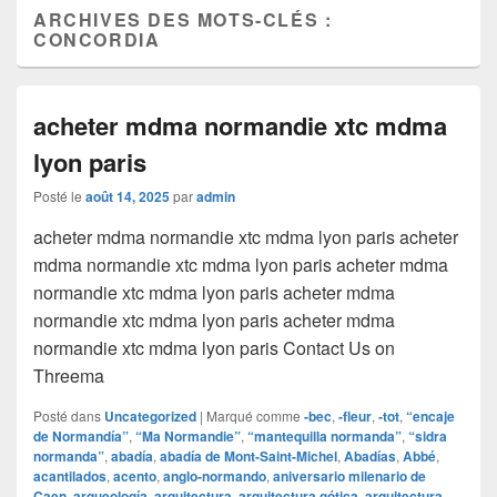
ARCHIVES DES MOTS-CLÉS :
CONCORDIA
acheter mdma normandie xtc mdma
lyon paris
Posté le
août 14, 2025
par
admin
acheter mdma normandie xtc mdma lyon paris acheter
mdma normandie xtc mdma lyon paris acheter mdma
normandie xtc mdma lyon paris acheter mdma
normandie xtc mdma lyon paris acheter mdma
normandie xtc mdma lyon paris Contact Us on
Threema
Posté dans
Uncategorized
|
Marqué comme
‑bec
,
‑fleur
,
‑tot
,
“encaje
de Normandía”
,
“Ma Normandie”
,
“mantequilla normanda”
,
“sidra
normanda”
,
abadía
,
abadía de Mont-Saint-Michel
,
Abadías
,
Abbé
,
acantilados
,
acento
,
anglo‑normando
,
aniversario milenario de
Caen
,
arqueología
,
arquitectura
,
arquitectura gótica
,
arquitectura