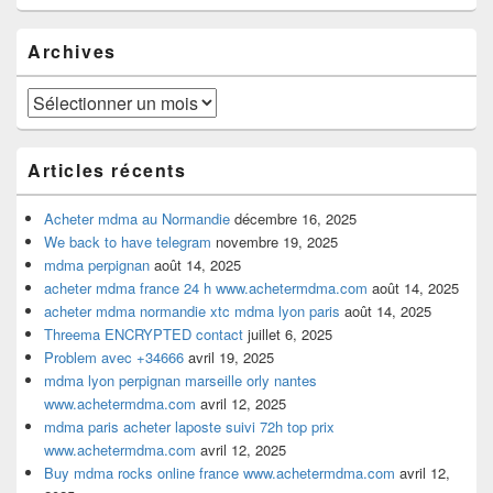
widget
pour
Archives
la
barre
latérale
Archives
Articles récents
Acheter mdma au Normandie
décembre 16, 2025
We back to have telegram
novembre 19, 2025
mdma perpignan
août 14, 2025
acheter mdma france 24 h www.achetermdma.com
août 14, 2025
acheter mdma normandie xtc mdma lyon paris
août 14, 2025
Threema ENCRYPTED contact
juillet 6, 2025
Problem avec +34666
avril 19, 2025
mdma lyon perpignan marseille orly nantes
www.achetermdma.com
avril 12, 2025
mdma paris acheter laposte suivi 72h top prix
www.achetermdma.com
avril 12, 2025
Buy mdma rocks online france www.achetermdma.com
avril 12,