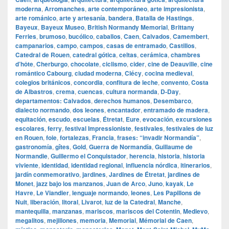
moderna
,
Arromanches
,
arte contemporáneo
,
arte impresionista
,
arte románico
,
arte y artesanía
,
bandera
,
Batalla de Hastings
,
Bayeux
,
Bayeux Museo
,
British Normandy Memorial
,
Brittany
Ferries
,
brumoso
,
bucólico
,
caballos
,
Caen
,
Calvados
,
Camembert
,
campanarios
,
campo
,
campos
,
casas de entramado
,
Castillos
,
Catedral de Rouen
,
catedral gótica
,
celtas
,
cerámica
,
chambres
d’hôte
,
Cherburgo
,
chocolate
,
ciclismo
,
cider
,
cine de Deauville
,
cine
romántico Cabourg
,
ciudad moderna
,
Clécy
,
cocina medieval
,
colegios británicos
,
concordia
,
confitura de leche
,
convento
,
Costa
de Albastros
,
crema
,
cuencas
,
cultura normanda
,
D‑Day
,
departamentos: Calvados
,
derechos humanos
,
Desembarco
,
dialecto normando
,
dos leones
,
encantador
,
entramado de madera
,
equitación
,
escudo
,
escuelas
,
Étretat
,
Eure
,
evocación
,
excursiones
escolares
,
ferry
,
festival Impressioniste
,
festivales
,
festivales de luz
en Rouen
,
foie
,
fortalezas
,
Francia
,
frases: “invadir Normandía”
,
gastronomía
,
gîtes
,
Gold
,
Guerra de Normandía
,
Guillaume de
Normandie
,
Guillermo el Conquistador
,
herencia
,
historia
,
historia
viviente
,
identidad
,
identidad regional
,
influencia nórdica
,
itinerarios
,
jardín conmemorativo
,
jardines
,
Jardines de Étretat
,
jardines de
Monet
,
jazz bajo los manzanos
,
Juan de Arco
,
Juno
,
kayak
,
Le
Havre
,
Le Viandier
,
lenguaje normando
,
leones
,
Les Papillons de
Nuit
,
liberación
,
litoral
,
Livarot
,
luz de la Catedral
,
Manche
,
mantequilla
,
manzanas
,
mariscos
,
mariscos del Cotentin
,
Medievo
,
megalitos
,
mejillones
,
memoria
,
Memorial
,
Mémorial de Caen
,