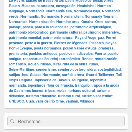
Le Havre
,
Museo de Bellas Artes Caen
,
Museo de Bellas Artes
Rouen
,
Museos
,
naturaleza
,
navegación
,
Neufchâtel
,
Norman
language
,
Normandía
,
Normandía alta
,
Normandía baja
,
Normandía
verde
,
Normandic
,
Normandie
,
Normandism
,
Normandy Tourism
,
Normanish
,
Normanización
,
Normino‑área
,
Omaha
,
Orne
,
ostras
,
paisaje
,
paseo
,
pato a la rouennaise
,
patrimonio arqueológico
,
patrimonio bibliográfico
,
patrimonio cultural
,
patrimonio inmersivo.
,
patrimonio mundial
,
patrimonio natural
,
Pays d'Auge
,
paz
,
Perret
,
pescado
,
pese a la guerra
,
Pierres de légendes
,
Pissarro
,
playas
,
Pont‑l’Évêque
,
posta normanda
,
poulet vallée d’Auge
,
praderas
,
prehistoria
,
pueblos antiguos
,
pueblos medievales
,
Puerto
,
puerto
antiguo
,
reconstrucción
,
reloj astronómico
,
Renoir
,
romanización
,
romántico
,
Rouen
,
ruinas
,
rural
,
ruta de la sidra
,
rutas
,
Seine‑Maritime
,
senderismo
,
sendero costero
,
sidra
,
sostenibilidad
,
sufijos ‑hou
,
Suisse Normande
,
surf de arena
,
Sword
,
Taillevent
,
Tall
Ships Regatta
,
Tapisserie de Bayeux
,
teurgoule
,
toponimia
normanda
,
topónimos
,
Tour de Francia
,
tranquilo
,
trapos a la moda
de Caen
,
tres leones
,
tripes
,
trufas
,
turismo cultural
,
turismo
didáctico
,
turismo educativo
,
turismo rural
,
turismo sostenible
,
UNESCO
,
Utah
,
valle del río Orne
,
vauban
,
Vikingos
Zone
Recherche :
Rechercher
principale
de
widget