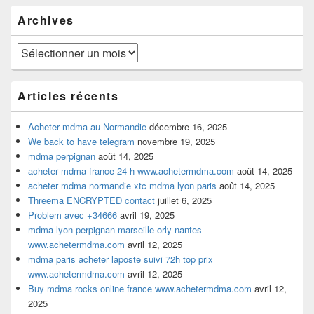
pour
Archives
la
barre
latérale
Archives
Articles récents
Acheter mdma au Normandie
décembre 16, 2025
We back to have telegram
novembre 19, 2025
mdma perpignan
août 14, 2025
acheter mdma france 24 h www.achetermdma.com
août 14, 2025
acheter mdma normandie xtc mdma lyon paris
août 14, 2025
Threema ENCRYPTED contact
juillet 6, 2025
Problem avec +34666
avril 19, 2025
mdma lyon perpignan marseille orly nantes
www.achetermdma.com
avril 12, 2025
mdma paris acheter laposte suivi 72h top prix
www.achetermdma.com
avril 12, 2025
Buy mdma rocks online france www.achetermdma.com
avril 12,
2025