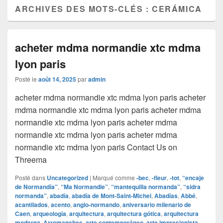
ARCHIVES DES MOTS-CLÉS :
CERÁMICA
acheter mdma normandie xtc mdma
lyon paris
Posté le
août 14, 2025
par
admin
acheter mdma normandie xtc mdma lyon paris acheter
mdma normandie xtc mdma lyon paris acheter mdma
normandie xtc mdma lyon paris acheter mdma
normandie xtc mdma lyon paris acheter mdma
normandie xtc mdma lyon paris Contact Us on
Threema
Posté dans
Uncategorized
|
Marqué comme
‑bec
,
‑fleur
,
‑tot
,
“encaje
de Normandía”
,
“Ma Normandie”
,
“mantequilla normanda”
,
“sidra
normanda”
,
abadía
,
abadía de Mont-Saint-Michel
,
Abadías
,
Abbé
,
acantilados
,
acento
,
anglo‑normando
,
aniversario milenario de
Caen
,
arqueología
,
arquitectura
,
arquitectura gótica
,
arquitectura
moderna
,
Arromanches
,
arte contemporáneo
,
arte impresionista
,