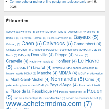
Comme acheter mdma online perpignan toulouse paris
avril 5,
2025
Étiquettes
Abbaye aux Hommes
(3)
acheter MDMA en ligne
(3)
Alençon
(3)
Avranches
(3)
Bayeux
(5)
Barfleur
(3)
Barneville-Carteret
(3)
Basse-Normandie
(3)
Caen
(5)
Calvados
(5)
Camembert
(4)
Cabourg
(3)
Château de Caen
(3)
Château de Falaise
(3)
cryptomonnaies MDMA
(3)
Côte de
Deauville
(4)
Dieppe
(4)
Nacre
(3)
D-Day
(3)
Fécamp
(3)
Le Havre
Granville
(4)
Honfleur
(4)
Haute-Normandie
(3)
(5)
Lisieux
(4)
Livarot
(4)
livraison MDMA Espagne Allemagne
(3)
Manche
(4)
MDMA
(4)
livraison rapide MDMA
(3)
MDMA et dépression
Normandie
(5)
Mont-Saint-Michel
(4)
Orne
(4)
(3)
Pays d'Auge
(4)
paiement cryptomonnaies MDMA
(3)
Place de la Liberté
Rouen
Place de la République
(4)
(3)
Pont de Normandie
(3)
(5)
Rue de la République
(3)
Seine-Maritime
(3)
service de confiance MDMA
(3)
www.achetermdma.com
(7)