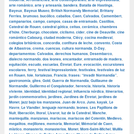
arte románico
,
arte y artesanía
,
bandera
,
Batalla de Hastings
,
Bayeux
,
Bayeux Museo
,
British Normandy Memorial
,
Brittany
Ferries
,
brumoso
,
bucólico
,
caballos
,
Caen
,
Calvados
,
Camembert
,
campanarios
,
campo
,
campos
,
casas de entramado
,
Castillos
,
Catedral de Rouen
,
catedral gótica
,
celtas
,
cerámica
,
chambres
d’hôte
,
Cherburgo
,
chocolate
,
ciclismo
,
cider
,
cine de Deauville
,
cine
romántico Cabourg
,
ciudad moderna
,
Clécy
,
cocina medieval
,
colegios británicos
,
concordia
,
confitura de leche
,
convento
,
Costa
de Albastros
,
crema
,
cuencas
,
cultura normanda
,
D‑Day
,
departamentos: Calvados
,
derechos humanos
,
Desembarco
,
dialecto normando
,
dos leones
,
encantador
,
entramado de madera
,
equitación
,
escudo
,
escuelas
,
Étretat
,
Eure
,
evocación
,
excursiones
escolares
,
ferry
,
festival Impressioniste
,
festivales
,
festivales de luz
en Rouen
,
foie
,
fortalezas
,
Francia
,
frases: “invadir Normandía”
,
gastronomía
,
gîtes
,
Gold
,
Guerra de Normandía
,
Guillaume de
Normandie
,
Guillermo el Conquistador
,
herencia
,
historia
,
historia
viviente
,
identidad
,
identidad regional
,
influencia nórdica
,
itinerarios
,
jardín conmemorativo
,
jardines
,
Jardines de Étretat
,
jardines de
Monet
,
jazz bajo los manzanos
,
Juan de Arco
,
Juno
,
kayak
,
Le
Havre
,
Le Viandier
,
lenguaje normando
,
leones
,
Les Papillons de
Nuit
,
liberación
,
litoral
,
Livarot
,
luz de la Catedral
,
Manche
,
mantequilla
,
manzanas
,
mariscos
,
mariscos del Cotentin
,
Medievo
,
megalitos
,
mejillones
,
memoria
,
Memorial
,
Mémorial de Caen
,
místico
,
monasterio
,
monasterios
,
Monet
,
Mont‑Saint‑Michel
,
MuMa