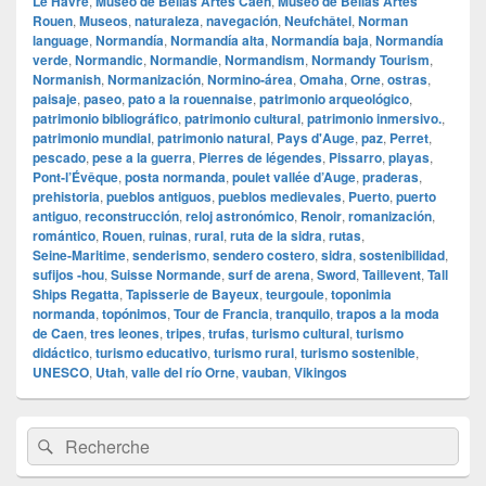
Le Havre
,
Museo de Bellas Artes Caen
,
Museo de Bellas Artes
Rouen
,
Museos
,
naturaleza
,
navegación
,
Neufchâtel
,
Norman
language
,
Normandía
,
Normandía alta
,
Normandía baja
,
Normandía
verde
,
Normandic
,
Normandie
,
Normandism
,
Normandy Tourism
,
Normanish
,
Normanización
,
Normino‑área
,
Omaha
,
Orne
,
ostras
,
paisaje
,
paseo
,
pato a la rouennaise
,
patrimonio arqueológico
,
patrimonio bibliográfico
,
patrimonio cultural
,
patrimonio inmersivo.
,
patrimonio mundial
,
patrimonio natural
,
Pays d'Auge
,
paz
,
Perret
,
pescado
,
pese a la guerra
,
Pierres de légendes
,
Pissarro
,
playas
,
Pont‑l’Évêque
,
posta normanda
,
poulet vallée d’Auge
,
praderas
,
prehistoria
,
pueblos antiguos
,
pueblos medievales
,
Puerto
,
puerto
antiguo
,
reconstrucción
,
reloj astronómico
,
Renoir
,
romanización
,
romántico
,
Rouen
,
ruinas
,
rural
,
ruta de la sidra
,
rutas
,
Seine‑Maritime
,
senderismo
,
sendero costero
,
sidra
,
sostenibilidad
,
sufijos ‑hou
,
Suisse Normande
,
surf de arena
,
Sword
,
Taillevent
,
Tall
Ships Regatta
,
Tapisserie de Bayeux
,
teurgoule
,
toponimia
normanda
,
topónimos
,
Tour de Francia
,
tranquilo
,
trapos a la moda
de Caen
,
tres leones
,
tripes
,
trufas
,
turismo cultural
,
turismo
didáctico
,
turismo educativo
,
turismo rural
,
turismo sostenible
,
UNESCO
,
Utah
,
valle del río Orne
,
vauban
,
Vikingos
Zone
Recherche :
Rechercher
principale
de
widget