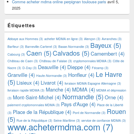
Comme acheter mdma online perpignan toulouse paris
avril 5,
2025
Étiquettes
Abbaye aux Hommes
(3)
acheter MDMA en ligne
(3)
Alençon
(3)
Avranches
(3)
Bayeux
(5)
Barfleur
(3)
Barneville-Carteret
(3)
Basse-Normandie
(3)
Caen
(5)
Calvados
(5)
Camembert
(4)
Cabourg
(3)
Château de Caen
(3)
Château de Falaise
(3)
cryptomonnaies MDMA
(3)
Côte de
Deauville
(4)
Dieppe
(4)
Nacre
(3)
D-Day
(3)
Fécamp
(3)
Le Havre
Granville
(4)
Honfleur
(4)
Haute-Normandie
(3)
(5)
Lisieux
(4)
Livarot
(4)
livraison MDMA Espagne Allemagne
(3)
Manche
(4)
MDMA
(4)
livraison rapide MDMA
(3)
MDMA et dépression
Normandie
(5)
Mont-Saint-Michel
(4)
Orne
(4)
(3)
Pays d'Auge
(4)
paiement cryptomonnaies MDMA
(3)
Place de la Liberté
Rouen
Place de la République
(4)
(3)
Pont de Normandie
(3)
(5)
Rue de la République
(3)
Seine-Maritime
(3)
service de confiance MDMA
(3)
www.achetermdma.com
(7)