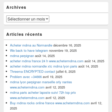
pour
Archives
la
barre
latérale
Archives
Articles récents
Acheter mdma au Normandie
décembre 16, 2025
We back to have telegram
novembre 19, 2025
mdma perpignan
août 14, 2025
acheter mdma france 24 h www.achetermdma.com
août 14, 2025
acheter mdma normandie xtc mdma lyon paris
août 14, 2025
Threema ENCRYPTED contact
juillet 6, 2025
Problem avec +34666
avril 19, 2025
mdma lyon perpignan marseille orly nantes
www.achetermdma.com
avril 12, 2025
mdma paris acheter laposte suivi 72h top prix
www.achetermdma.com
avril 12, 2025
Buy mdma rocks online france www.achetermdma.com
avril 12,
2025