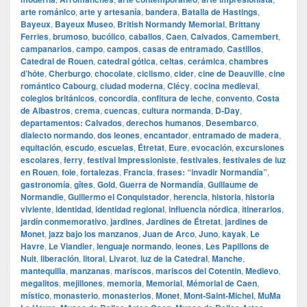
arte románico
,
arte y artesanía
,
bandera
,
Batalla de Hastings
,
Bayeux
,
Bayeux Museo
,
British Normandy Memorial
,
Brittany
Ferries
,
brumoso
,
bucólico
,
caballos
,
Caen
,
Calvados
,
Camembert
,
campanarios
,
campo
,
campos
,
casas de entramado
,
Castillos
,
Catedral de Rouen
,
catedral gótica
,
celtas
,
cerámica
,
chambres
d’hôte
,
Cherburgo
,
chocolate
,
ciclismo
,
cider
,
cine de Deauville
,
cine
romántico Cabourg
,
ciudad moderna
,
Clécy
,
cocina medieval
,
colegios británicos
,
concordia
,
confitura de leche
,
convento
,
Costa
de Albastros
,
crema
,
cuencas
,
cultura normanda
,
D‑Day
,
departamentos: Calvados
,
derechos humanos
,
Desembarco
,
dialecto normando
,
dos leones
,
encantador
,
entramado de madera
,
equitación
,
escudo
,
escuelas
,
Étretat
,
Eure
,
evocación
,
excursiones
escolares
,
ferry
,
festival Impressioniste
,
festivales
,
festivales de luz
en Rouen
,
foie
,
fortalezas
,
Francia
,
frases: “invadir Normandía”
,
gastronomía
,
gîtes
,
Gold
,
Guerra de Normandía
,
Guillaume de
Normandie
,
Guillermo el Conquistador
,
herencia
,
historia
,
historia
viviente
,
identidad
,
identidad regional
,
influencia nórdica
,
itinerarios
,
jardín conmemorativo
,
jardines
,
Jardines de Étretat
,
jardines de
Monet
,
jazz bajo los manzanos
,
Juan de Arco
,
Juno
,
kayak
,
Le
Havre
,
Le Viandier
,
lenguaje normando
,
leones
,
Les Papillons de
Nuit
,
liberación
,
litoral
,
Livarot
,
luz de la Catedral
,
Manche
,
mantequilla
,
manzanas
,
mariscos
,
mariscos del Cotentin
,
Medievo
,
megalitos
,
mejillones
,
memoria
,
Memorial
,
Mémorial de Caen
,
místico
,
monasterio
,
monasterios
,
Monet
,
Mont‑Saint‑Michel
,
MuMa