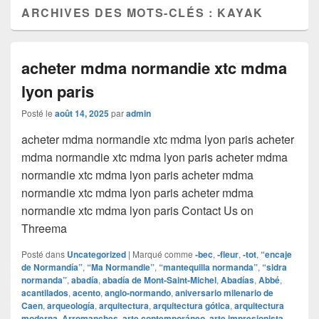
ARCHIVES DES MOTS-CLÉS :
KAYAK
acheter mdma normandie xtc mdma
lyon paris
Posté le
août 14, 2025
par
admin
acheter mdma normandie xtc mdma lyon paris acheter
mdma normandie xtc mdma lyon paris acheter mdma
normandie xtc mdma lyon paris acheter mdma
normandie xtc mdma lyon paris acheter mdma
normandie xtc mdma lyon paris Contact Us on
Threema
Posté dans
Uncategorized
|
Marqué comme
‑bec
,
‑fleur
,
‑tot
,
“encaje
de Normandía”
,
“Ma Normandie”
,
“mantequilla normanda”
,
“sidra
normanda”
,
abadía
,
abadía de Mont-Saint-Michel
,
Abadías
,
Abbé
,
acantilados
,
acento
,
anglo‑normando
,
aniversario milenario de
Caen
,
arqueología
,
arquitectura
,
arquitectura gótica
,
arquitectura
moderna
,
Arromanches
,
arte contemporáneo
,
arte impresionista
,