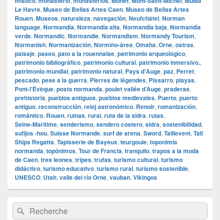
místico
,
monasterio
,
monasterios
,
Monet
,
Mont‑Saint‑Michel
,
MuMa
Le Havre
,
Museo de Bellas Artes Caen
,
Museo de Bellas Artes
Rouen
,
Museos
,
naturaleza
,
navegación
,
Neufchâtel
,
Norman
language
,
Normandía
,
Normandía alta
,
Normandía baja
,
Normandía
verde
,
Normandic
,
Normandie
,
Normandism
,
Normandy Tourism
,
Normanish
,
Normanización
,
Normino‑área
,
Omaha
,
Orne
,
ostras
,
paisaje
,
paseo
,
pato a la rouennaise
,
patrimonio arqueológico
,
patrimonio bibliográfico
,
patrimonio cultural
,
patrimonio inmersivo.
,
patrimonio mundial
,
patrimonio natural
,
Pays d'Auge
,
paz
,
Perret
,
pescado
,
pese a la guerra
,
Pierres de légendes
,
Pissarro
,
playas
,
Pont‑l’Évêque
,
posta normanda
,
poulet vallée d’Auge
,
praderas
,
prehistoria
,
pueblos antiguos
,
pueblos medievales
,
Puerto
,
puerto
antiguo
,
reconstrucción
,
reloj astronómico
,
Renoir
,
romanización
,
romántico
,
Rouen
,
ruinas
,
rural
,
ruta de la sidra
,
rutas
,
Seine‑Maritime
,
senderismo
,
sendero costero
,
sidra
,
sostenibilidad
,
sufijos ‑hou
,
Suisse Normande
,
surf de arena
,
Sword
,
Taillevent
,
Tall
Ships Regatta
,
Tapisserie de Bayeux
,
teurgoule
,
toponimia
normanda
,
topónimos
,
Tour de Francia
,
tranquilo
,
trapos a la moda
de Caen
,
tres leones
,
tripes
,
trufas
,
turismo cultural
,
turismo
didáctico
,
turismo educativo
,
turismo rural
,
turismo sostenible
,
UNESCO
,
Utah
,
valle del río Orne
,
vauban
,
Vikingos
Zone
Recherche :
Rechercher
principale
de