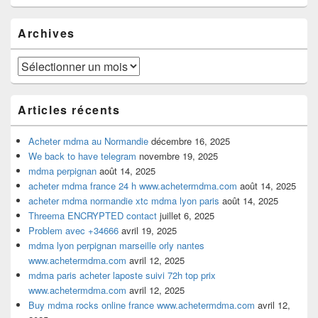
widget
pour
Archives
la
barre
latérale
Archives
Articles récents
Acheter mdma au Normandie
décembre 16, 2025
We back to have telegram
novembre 19, 2025
mdma perpignan
août 14, 2025
acheter mdma france 24 h www.achetermdma.com
août 14, 2025
acheter mdma normandie xtc mdma lyon paris
août 14, 2025
Threema ENCRYPTED contact
juillet 6, 2025
Problem avec +34666
avril 19, 2025
mdma lyon perpignan marseille orly nantes
www.achetermdma.com
avril 12, 2025
mdma paris acheter laposte suivi 72h top prix
www.achetermdma.com
avril 12, 2025
Buy mdma rocks online france www.achetermdma.com
avril 12,