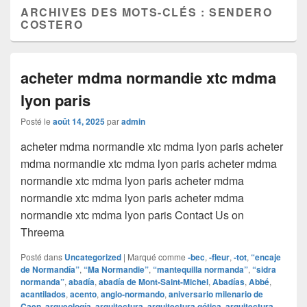
ARCHIVES DES MOTS-CLÉS :
SENDERO
COSTERO
acheter mdma normandie xtc mdma
lyon paris
Posté le
août 14, 2025
par
admin
acheter mdma normandie xtc mdma lyon paris acheter
mdma normandie xtc mdma lyon paris acheter mdma
normandie xtc mdma lyon paris acheter mdma
normandie xtc mdma lyon paris acheter mdma
normandie xtc mdma lyon paris Contact Us on
Threema
Posté dans
Uncategorized
|
Marqué comme
‑bec
,
‑fleur
,
‑tot
,
“encaje
de Normandía”
,
“Ma Normandie”
,
“mantequilla normanda”
,
“sidra
normanda”
,
abadía
,
abadía de Mont-Saint-Michel
,
Abadías
,
Abbé
,
acantilados
,
acento
,
anglo‑normando
,
aniversario milenario de
Caen
,
arqueología
,
arquitectura
,
arquitectura gótica
,
arquitectura