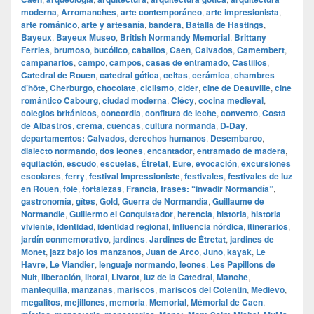
moderna
,
Arromanches
,
arte contemporáneo
,
arte impresionista
,
arte románico
,
arte y artesanía
,
bandera
,
Batalla de Hastings
,
Bayeux
,
Bayeux Museo
,
British Normandy Memorial
,
Brittany
Ferries
,
brumoso
,
bucólico
,
caballos
,
Caen
,
Calvados
,
Camembert
,
campanarios
,
campo
,
campos
,
casas de entramado
,
Castillos
,
Catedral de Rouen
,
catedral gótica
,
celtas
,
cerámica
,
chambres
d’hôte
,
Cherburgo
,
chocolate
,
ciclismo
,
cider
,
cine de Deauville
,
cine
romántico Cabourg
,
ciudad moderna
,
Clécy
,
cocina medieval
,
colegios británicos
,
concordia
,
confitura de leche
,
convento
,
Costa
de Albastros
,
crema
,
cuencas
,
cultura normanda
,
D‑Day
,
departamentos: Calvados
,
derechos humanos
,
Desembarco
,
dialecto normando
,
dos leones
,
encantador
,
entramado de madera
,
equitación
,
escudo
,
escuelas
,
Étretat
,
Eure
,
evocación
,
excursiones
escolares
,
ferry
,
festival Impressioniste
,
festivales
,
festivales de luz
en Rouen
,
foie
,
fortalezas
,
Francia
,
frases: “invadir Normandía”
,
gastronomía
,
gîtes
,
Gold
,
Guerra de Normandía
,
Guillaume de
Normandie
,
Guillermo el Conquistador
,
herencia
,
historia
,
historia
viviente
,
identidad
,
identidad regional
,
influencia nórdica
,
itinerarios
,
jardín conmemorativo
,
jardines
,
Jardines de Étretat
,
jardines de
Monet
,
jazz bajo los manzanos
,
Juan de Arco
,
Juno
,
kayak
,
Le
Havre
,
Le Viandier
,
lenguaje normando
,
leones
,
Les Papillons de
Nuit
,
liberación
,
litoral
,
Livarot
,
luz de la Catedral
,
Manche
,
mantequilla
,
manzanas
,
mariscos
,
mariscos del Cotentin
,
Medievo
,
megalitos
,
mejillones
,
memoria
,
Memorial
,
Mémorial de Caen
,