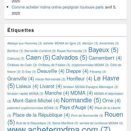
2025
Comme acheter mdma online perpignan toulouse paris
avril 5,
2025
Étiquettes
Abbaye aux Hommes
(3)
acheter MDMA en ligne
(3)
Alençon
(3)
Avranches
(3)
Bayeux
(5)
Barfleur
(3)
Barneville-Carteret
(3)
Basse-Normandie
(3)
Caen
(5)
Calvados
(5)
Camembert
(4)
Cabourg
(3)
Château de Caen
(3)
Château de Falaise
(3)
cryptomonnaies MDMA
(3)
Côte de
Deauville
(4)
Dieppe
(4)
Nacre
(3)
D-Day
(3)
Fécamp
(3)
Le Havre
Granville
(4)
Honfleur
(4)
Haute-Normandie
(3)
(5)
Lisieux
(4)
Livarot
(4)
livraison MDMA Espagne Allemagne
(3)
Manche
(4)
MDMA
(4)
livraison rapide MDMA
(3)
MDMA et dépression
Normandie
(5)
Mont-Saint-Michel
(4)
Orne
(4)
(3)
Pays d'Auge
(4)
paiement cryptomonnaies MDMA
(3)
Place de la Liberté
Rouen
Place de la République
(4)
(3)
Pont de Normandie
(3)
(5)
Rue de la République
(3)
Seine-Maritime
(3)
service de confiance MDMA
(3)
www.achetermdma.com
(7)