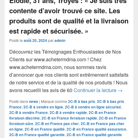
Posté le
août 20, 2024
par
admin
Découvrez les Témoignages Enthousiastes de Nos
Clients sur www.achetermdma.com ! Chez
www.achetermdma.com, nous sommes ravis
d’annoncer que nos clients sont extrêmement satisfaits
de notre service et de la qualité de nos produits ! Nous
Découvre
avons recueilli les avis de 60
Continuer la lecture
→
Posté dans
news
|
Marqué comme
2C-B à bas prix
,
2C-B à bas prix
France
,
2C-B à vendre en ligne
,
2C-B à vendre en ligne sécurisé
,
2C-B à vendre France
,
2C-B à vendre rapide
,
2C-B en France
livraison discrète
,
2C-B en France livraison rapide
,
2C-B en France
livraison sûre
,
2C-B en France pas cher
,
2C-B en France pas cher
en ligne
,
2C-B en France qualité
,
2C-B en France qualité assurance
,
2C-B en France qualité garantie
,
2C-B en France qualité garantie