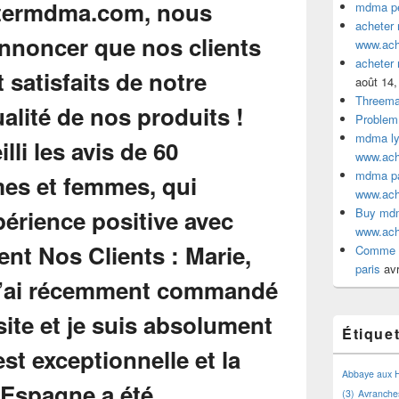
mdma pe
acheter
www.ac
acheter
août 14,
Threem
Problem
mdma lyo
www.ac
mdma par
www.ac
Buy mdm
www.ac
Comme a
paris
avr
Étique
Abbaye aux
(3)
Avranche