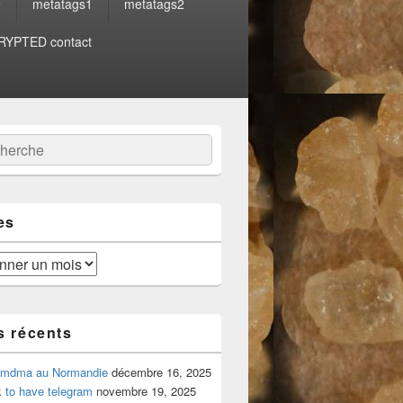
e
metatags1
metatags2
YPTED contact
:
ercher
es
s récents
 mdma au Normandie
décembre 16, 2025
 to have telegram
novembre 19, 2025