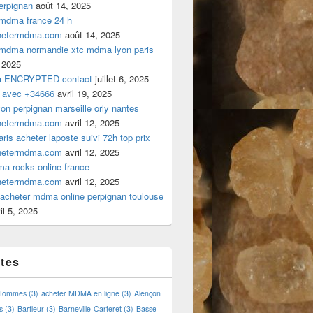
rpignan
août 14, 2025
 mdma france 24 h
hetermdma.com
août 14, 2025
 mdma normandie xtc mdma lyon paris
 2025
a ENCRYPTED contact
juillet 6, 2025
 avec +34666
avril 19, 2025
n perpignan marseille orly nantes
hetermdma.com
avril 12, 2025
is acheter laposte suivi 72h top prix
hetermdma.com
avril 12, 2025
a rocks online france
hetermdma.com
avril 12, 2025
cheter mdma online perpignan toulouse
il 5, 2025
ttes
 Hommes
(3)
acheter MDMA en ligne
(3)
Alençon
s
(3)
Barfleur
(3)
Barneville-Carteret
(3)
Basse-