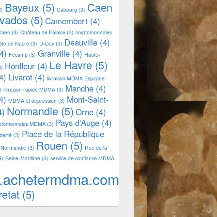
Bayeux
(5)
Caen
3)
Cabourg
(3)
lvados
(5)
Camembert
(4)
Caen
(3)
Château de Falaise
(3)
cryptomonnaies
Deauville
(4)
ôte de Nacre
(3)
D-Day
(3)
4)
Granville
(4)
Fécamp
(3)
Haute-
Le Havre
(5)
Honfleur
(4)
3)
4)
Livarot
(4)
livraison MDMA Espagne
Manche
(4)
)
livraison rapide MDMA
(3)
4)
Mont-Saint-
MDMA et dépression
(3)
Normandie
(5)
4)
Orne
(4)
Pays d'Auge
(4)
yptomonnaies MDMA
(3)
Place de la République
iberté
(3)
Rouen
(5)
 Normandie
(3)
Rue de la
3)
Seine-Maritime
(3)
service de confiance MDMA
.achetermdma.com
retat
(5)