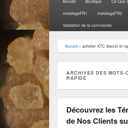
Accueil
Boutique
Ce Que D
principal
metatagsFR1
metatagsFR2
Validation de la commande
Accueil
»
acheter XTC discret et ra
ARCHIVES DES MOTS-
RAPIDE
Découvrez les Témoignages Enthousiastes de Nos Clients sur www.achetermdma.com ! Chez www.achetermdma.com, nous sommes ravis d’annoncer que nos clients sont extrêmement satisfaits de notre service et de la qualité de nos produits ! Nous avons recueilli les avis de 60 personnes, hommes et femmes, qui partagent leur expérience positive avec nous. Ce Que Disent Nos Clients : Marie, 28 ans, Paris : « J’ai récemment commandé du MDMA sur ce site et je suis absolument ravie ! La qualité est exceptionnelle et la livraison depuis l’Espagne a été incroyablement rapide. Je recommande vivement ! » Jean, 34 ans, Lyon : « Acheter sur www.achetermdma.com a été une expérience fantastique. Les produits de design sont de très haute qualité, et le service client est top. La livraison en Allemagne a été rapide et discrète. » Sophie, 22 ans, Marseille : « Je suis tellement heureuse d’avoir trouvé ce site. Les MDMA et autres produits de design sont parfaitement conformes à la description. Livraison parfaite depuis l’Espagne. » Pierre, 40 ans, Toulouse : « Le service est impeccable ! Les produits sont excellents et le délai de livraison, que ce soit depuis l’Espagne ou l’Allemagne, est toujours respecté. Très satisfait ! » Julie, 30 ans, Nice : « Je commande régulièrement sur www.achetermdma.com et chaque fois, la qualité est au rendez-vous. Les envois sont rapides et bien emballés. Je suis très contente de ce service ! » Marc, 29 ans, Bordeaux : « Ce site est génial ! Les produits sont de première qualité et la livraison depuis l’Allemagne est toujours ponctuelle. Je ne pourrais pas demander mieux. » Claire, 25 ans, Lille : « Super expérience d’achat ! Le MDMA est pur et efficace, et la livraison depuis l’Espagne est toujours rapide. Je recommande fortement ! » Louis, 38 ans, Nantes : « J’adore ce site ! Les produits de design sont vraiment top et le service est impeccable. Les envois depuis l’Espagne sont toujours rapides et discrets. » Anaïs, 27 ans, Strasbourg : « Acheter du MDMA ici a été un jeu d’enfant. La qualité est au rendez-vous et la livraison, que ce soit depuis l’Espagne ou l’Allemagne, est toujours rapide. Très satisfait ! » David, 35 ans, Montpellier : « Le meilleur site pour acheter du MDMA et des produits de design ! Les envois sont toujours ponctuels et le service client est très réactif. Je recommande vivement ! » Laura, 33 ans, Rennes : « Le service est exceptionnel ! Les produits sont de qualité et les livraisons depuis l’Espagne sont toujours rapides et discrètes. Je suis vraiment contente de mes achats. » Paul, 26 ans, Grenoble : « Excellente expérience d’achat ! Le MDMA est de très bonne qualité et la livraison est toujours rapide. Merci à l’équipe de www.achetermdma.com ! » Emma, 31 ans, Aix-en-Provence : « Très contente de mon expérience d’achat sur ce site. La qualité des produits est top et la livraison, que ce soit depuis l’Espagne ou l’Allemagne, est toujours rapide. » Nicolas, 42 ans, Avignon : « Je suis impressionné par la rapidité et la discrétion des livraisons. Les produits de design sont excellents et le service est irréprochable. » Julie, 29 ans, Clermont-Ferrand : « Une très bonne expérience d’achat ! Les produits sont conformes à la description et la livraison est toujours rapide et discrète. Je recommande ce site sans hésitation. » Thomas, 37 ans, La Rochelle : « Ce site est top ! La qualité du MDMA est excellente et les envois depuis l’Espagne sont toujours rapides. Je suis très satisfait de mon achat. » Lucie, 24 ans, Rouen : « J’ai été agréablement surprise par la qualité des produits et la rapidité de la livraison. Le service est vraiment excellent ! » Antoine, 33 ans, Orléans : « J’achète régulièrement sur www.achetermdma.com et je suis toujours satisfait. Les produits sont de qualité et les envois sont rapides et fiables. » Chloé, 28 ans, Annecy : « Une expérience d’achat parfaite ! Les produits sont de haute qualité et la livraison est toujours rapide, que ce soit depuis l’Espagne ou l’Allemagne. » Julien, 30 ans, Le Havre : « Je recommande vivement ce site ! Les produits de