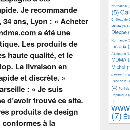
Normandie
(
(5)
Ca
Château de 
MDMA
(3)
C
Dieppe
(
Normandie
(
Lisieux
(
Allemagne
(3
MDMA
(
Michel
(
paiement cr
Place de la L
(4)
Pont de
République
(
(3)
www
(7)
Ét