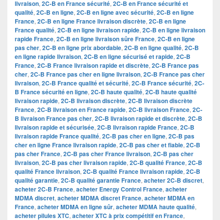
livraison
,
2C-B en France sécurité
,
2C-B en France sécurité et
qualité
,
2C-B en ligne
,
2C-B en ligne avec sécurité
,
2C-B en ligne
France
,
2C-B en ligne France livraison discrète
,
2C-B en ligne
France qualité
,
2C-B en ligne livraison rapide
,
2C-B en ligne livraison
rapide France
,
2C-B en ligne livraison sûre France
,
2C-B en ligne
pas cher
,
2C-B en ligne prix abordable
,
2C-B en ligne qualité
,
2C-B
en ligne rapide livraison
,
2C-B en ligne sécurisé et rapide
,
2C-B
France
,
2C-B France livraison rapide et discrète
,
2C-B France pas
cher
,
2C-B France pas cher en ligne livraison
,
2C-B France pas cher
livraison
,
2C-B France qualité et sécurité
,
2C-B France sécurité
,
2C-
B France sécurité en ligne
,
2C-B haute qualité
,
2C-B haute qualité
livraison rapide
,
2C-B livraison discrète
,
2C-B livraison discrète
France
,
2C-B livraison en France rapide
,
2C-B livraison France
,
2C-
B livraison France pas cher
,
2C-B livraison rapide et discrète
,
2C-B
livraison rapide et sécurisée
,
2C-B livraison rapide France
,
2C-B
livraison rapide France qualité
,
2C-B pas cher en ligne
,
2C-B pas
cher en ligne France livraison rapide
,
2C-B pas cher et fiable
,
2C-B
pas cher France
,
2C-B pas cher France livraison
,
2C-B pas cher
livraison
,
2C-B pas cher livraison rapide
,
2C-B qualité France
,
2C-B
qualité France livraison
,
2C-B qualité France livraison rapide
,
2C-B
qualité garantie
,
2C-B qualité garantie France
,
acheter 2C-B discret
,
acheter 2C-B France
,
acheter Energy Control France
,
acheter
MDMA discret
,
acheter MDMA discret France
,
acheter MDMA en
France
,
acheter MDMA en ligne sûr
,
acheter MDMA haute qualité
,
acheter pilules XTC
,
acheter XTC à prix compétitif en France
,