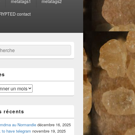
e
metatags1
metatags2
YPTED contact
:
ercher
es
s récents
 mdma au Normandie
décembre 16, 2025
 to have telegram
novembre 19, 2025