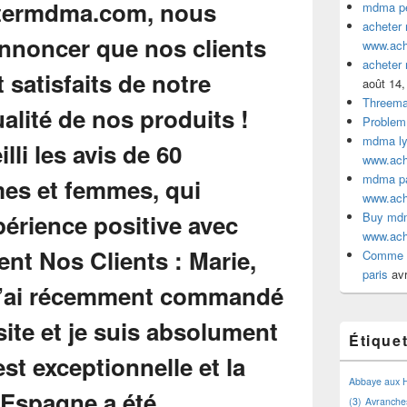
mdma pe
acheter
www.ac
acheter
août 14,
Threem
Problem
mdma lyo
www.ac
mdma par
www.ac
Buy mdm
www.ac
Comme a
paris
avr
Étique
Abbaye aux
(3)
Avranche