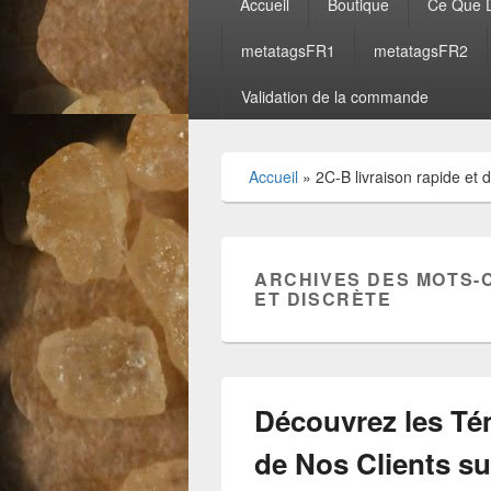
Accueil
Boutique
Ce Que D
principal
metatagsFR1
metatagsFR2
Validation de la commande
Accueil
»
2C-B livraison rapide et d
ARCHIVES DES MOTS-
ET DISCRÈTE
Découvrez les Témoignages Enthousiastes de Nos Clients sur www.achetermdma.com ! Chez www.achetermdma.com, nous sommes ravis d’annoncer que nos clients sont extrêmement satisfaits de notre service et de la qualité de nos produits ! Nous avons recueilli les avis de 60 personnes, hommes et femmes, qui partagent leur expérience positive avec nous. Ce Que Disent Nos Clients : Marie, 28 ans, Paris : « J’ai récemment commandé du MDMA sur ce site et je suis absolument ravie ! La qualité est exceptionnelle et la livraison depuis l’Espagne a été incroyablement rapide. Je recommande vivement ! » Jean, 34 ans, Lyon : « Acheter sur www.achetermdma.com a été une expérience fantastique. Les produits de design sont de très haute qualité, et le service client est top. La livraison en Allemagne a été rapide et discrète. » Sophie, 22 ans, Marseille : « Je suis tellement heureuse d’avoir trouvé ce site. Les MDMA et autres produits de design sont parfaitement conformes à la description. Livraison parfaite depuis l’Espagne. » Pierre, 40 ans, Toulouse : « Le service est impeccable ! Les produits sont excellents et le délai de livraison, que ce soit depuis l’Espagne ou l’Allemagne, est toujours respecté. Très satisfait ! » Julie, 30 ans, Nice : « Je commande régulièrement sur www.achetermdma.com et chaque fois, la qualité est au rendez-vous. Les envois sont rapides et bien emballés. Je suis très contente de ce service ! » Marc, 29 ans, Bordeaux : « Ce site est génial ! Les produits sont de première qualité et la livraison depuis l’Allemagne est toujours ponctuelle. Je ne pourrais pas demander mieux. » Claire, 25 ans, Lille : « Super expérience d’achat ! Le MDMA est pur et efficace, et la livraison depuis l’Espagne est toujours rapide. Je recommande fortement ! » Louis, 38 ans, Nantes : « J’adore ce site ! Les produits de design sont vraiment top et le service est impeccable. Les envois depuis l’Espagne sont toujours rapides et discrets. » Anaïs, 27 ans, Strasbourg : « Acheter du MDMA ici a été un jeu d’enfant. La qualité est au rendez-vous et la livraison, que ce soit depuis l’Espagne ou l’Allemagne, est toujours rapide. Très satisfait ! » David, 35 ans, Montpellier : « Le meilleur site pour acheter du MDMA et des produits de design ! Les envois sont toujours ponctuels et le service client est très réactif. Je recommande vivement ! » Laura, 33 ans, Rennes : « Le service est exceptionnel ! Les produits sont de qualité et les livraisons depuis l’Espagne sont toujours rapides et discrètes. Je suis vraiment contente de mes achats. » Paul, 26 ans, Grenoble : « Excellente expérience d’achat ! Le MDMA est de très bonne qualité et la livraison est toujours rapide. Merci à l’équipe de www.achetermdma.com ! » Emma, 31 ans, Aix-en-Provence : « Très contente de mon expérience d’achat sur ce site. La qualité des produits est top et la livraison, que ce soit depuis l’Espagne ou l’Allemagne, est toujours rapide. » Nicolas, 42 ans, Avignon : « Je suis impressionné par la rapidité et la discrétion des livraisons. Les produits de design sont excellents et le service est irréprochable. » Julie, 29 ans, Clermont-Ferrand : « Une très bonne expérience d’achat ! Les produits sont conformes à la description et la livraison est toujours rapide et discrète. Je recommande ce site sans hésitation. » Thomas, 37 ans, La Rochelle : « Ce site est top ! La qualité du MDMA est excellente et les envois depuis l’Espagne sont toujours rapides. Je suis très satisfait de mon achat. » Lucie, 24 ans, Rouen : « J’ai été agréablement surprise par la qualité des produits et la rapidité de la livraison. Le service est vraiment excellent ! » Antoine, 33 ans, Orléans : « J’achète régulièrement sur www.achetermdma.com et je suis toujours satisfait. Les produits sont de qualité et les envois sont rapides et fiables. » Chloé, 28 ans, Annecy : « Une expérience d’achat parfaite ! Les produits sont de haute qualité et la livraison est toujours rapide, que ce soit depuis l’Espagne ou l’Allemagne. » Julien, 30 ans, Le Havre : « Je recommande vivement ce site ! Les produits de