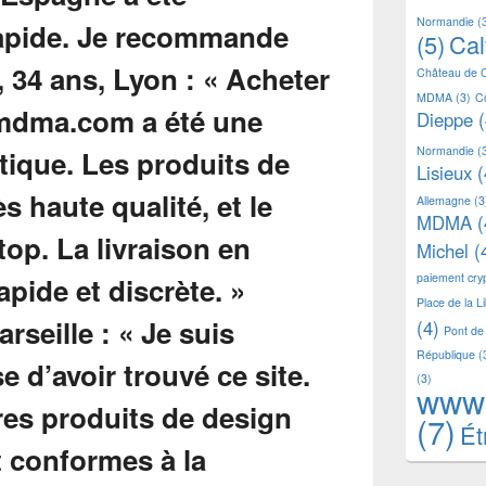
Normandie
(
(5)
Ca
Château de 
MDMA
(3)
C
Dieppe
(
Normandie
(
Lisieux
(
Allemagne
(3
MDMA
(
Michel
(
paiement cr
Place de la L
(4)
Pont de
République
(
(3)
www
(7)
Ét