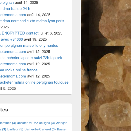
rpignan
août 14, 2025
 mdma france 24 h
hetermdma.com
août 14, 2025
 mdma normandie xtc mdma lyon paris
 2025
a ENCRYPTED contact
juillet 6, 2025
 avec +34666
avril 19, 2025
n perpignan marseille orly nantes
hetermdma.com
avril 12, 2025
is acheter laposte suivi 72h top prix
hetermdma.com
avril 12, 2025
a rocks online france
hetermdma.com
avril 12, 2025
cheter mdma online perpignan toulouse
il 5, 2025
ttes
 Hommes
(3)
acheter MDMA en ligne
(3)
Alençon
s
(3)
Barfleur
(3)
Barneville-Carteret
(3)
Basse-