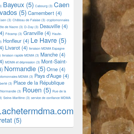
Bayeux
(5)
Caen
3)
Cabourg
(3)
lvados
(5)
Camembert
(4)
Caen
(3)
Château de Falaise
(3)
cryptomonnaies
Deauville
(4)
ôte de Nacre
(3)
D-Day
(3)
4)
Granville
(4)
Fécamp
(3)
Haute-
Le Havre
(5)
Honfleur
(4)
3)
4)
Livarot
(4)
livraison MDMA Espagne
Manche
(4)
)
livraison rapide MDMA
(3)
4)
Mont-Saint-
MDMA et dépression
(3)
Normandie
(5)
4)
Orne
(4)
Pays d'Auge
(4)
yptomonnaies MDMA
(3)
Place de la République
iberté
(3)
Rouen
(5)
 Normandie
(3)
Rue de la
3)
Seine-Maritime
(3)
service de confiance MDMA
.achetermdma.com
retat
(5)