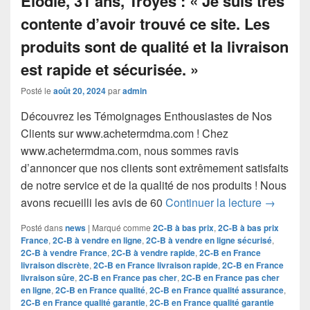
Posté le
août 20, 2024
par
admin
Découvrez les Témoignages Enthousiastes de Nos
Clients sur www.achetermdma.com ! Chez
www.achetermdma.com, nous sommes ravis
d’annoncer que nos clients sont extrêmement satisfaits
de notre service et de la qualité de nos produits ! Nous
Découvre
avons recueilli les avis de 60
Continuer la lecture
→
Posté dans
news
|
Marqué comme
2C-B à bas prix
,
2C-B à bas prix
France
,
2C-B à vendre en ligne
,
2C-B à vendre en ligne sécurisé
,
2C-B à vendre France
,
2C-B à vendre rapide
,
2C-B en France
livraison discrète
,
2C-B en France livraison rapide
,
2C-B en France
livraison sûre
,
2C-B en France pas cher
,
2C-B en France pas cher
en ligne
,
2C-B en France qualité
,
2C-B en France qualité assurance
,
2C-B en France qualité garantie
,
2C-B en France qualité garantie