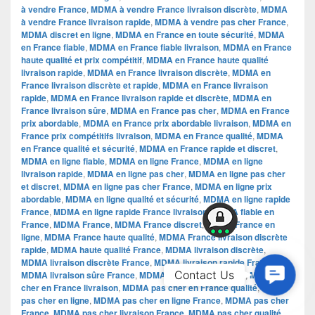
à vendre France
,
MDMA à vendre France livraison discrète
,
MDMA
à vendre France livraison rapide
,
MDMA à vendre pas cher France
,
MDMA discret en ligne
,
MDMA en France en toute sécurité
,
MDMA
en France fiable
,
MDMA en France fiable livraison
,
MDMA en France
haute qualité et prix compétitif
,
MDMA en France haute qualité
livraison rapide
,
MDMA en France livraison discrète
,
MDMA en
France livraison discrète et rapide
,
MDMA en France livraison
rapide
,
MDMA en France livraison rapide et discrète
,
MDMA en
France livraison sûre
,
MDMA en France pas cher
,
MDMA en France
prix abordable
,
MDMA en France prix abordable livraison
,
MDMA en
France prix compétitifs livraison
,
MDMA en France qualité
,
MDMA
en France qualité et sécurité
,
MDMA en France rapide et discret
,
MDMA en ligne fiable
,
MDMA en ligne France
,
MDMA en ligne
livraison rapide
,
MDMA en ligne pas cher
,
MDMA en ligne pas cher
et discret
,
MDMA en ligne pas cher France
,
MDMA en ligne prix
abordable
,
MDMA en ligne qualité et sécurité
,
MDMA en ligne rapide
France
,
MDMA en ligne rapide France livraison
,
MDMA fiable en
France
,
MDMA France
,
MDMA France discret
,
MDMA France en
ligne
,
MDMA France haute qualité
,
MDMA France livraison discrète
rapide
,
MDMA haute qualité France
,
MDMA livraison discrète
,
MDMA livraison discrète France
,
MDMA livraison rapide France
,
Contac
Contact Us
MDMA livraison sûre France
,
MDMA pas cher en France
,
MDMA pas
cher en France livraison
,
MDMA pas cher en France qualité
,
MDMA
Us
pas cher en ligne
,
MDMA pas cher en ligne France
,
MDMA pas cher
France
,
MDMA pas cher livraison France
,
MDMA pas cher qualité