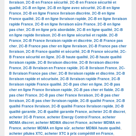
livraison
,
2C-B en France sécurité
,
2C-B en France sécurité et
qualité
,
2C-B en ligne
,
2C-B en ligne avec sécurité
,
2C-B en ligne
France
,
2C-B en ligne France livraison discrète
,
2C-B en ligne
France qualité
,
2C-B en ligne livraison rapide
,
2C-B en ligne livraison
rapide France
,
2C-B en ligne livraison sûre France
,
2C-B en ligne
pas cher
,
2C-B en ligne prix abordable
,
2C-B en ligne qualité
,
2C-B
en ligne rapide livraison
,
2C-B en ligne sécurisé et rapide
,
2C-B
France
,
2C-B France livraison rapide et discrète
,
2C-B France pas
cher
,
2C-B France pas cher en ligne livraison
,
2C-B France pas cher
livraison
,
2C-B France qualité et sécurité
,
2C-B France sécurité
,
2C-
B France sécurité en ligne
,
2C-B haute qualité
,
2C-B haute qualité
livraison rapide
,
2C-B livraison discrète
,
2C-B livraison discrète
France
,
2C-B livraison en France rapide
,
2C-B livraison France
,
2C-
B livraison France pas cher
,
2C-B livraison rapide et discrète
,
2C-B
livraison rapide et sécurisée
,
2C-B livraison rapide France
,
2C-B
livraison rapide France qualité
,
2C-B pas cher en ligne
,
2C-B pas
cher en ligne France livraison rapide
,
2C-B pas cher et fiable
,
2C-B
pas cher France
,
2C-B pas cher France livraison
,
2C-B pas cher
livraison
,
2C-B pas cher livraison rapide
,
2C-B qualité France
,
2C-B
qualité France livraison
,
2C-B qualité France livraison rapide
,
2C-B
qualité garantie
,
2C-B qualité garantie France
,
acheter 2C-B discret
,
acheter 2C-B France
,
acheter Energy Control France
,
acheter
MDMA discret
,
acheter MDMA discret France
,
acheter MDMA en
France
,
acheter MDMA en ligne sûr
,
acheter MDMA haute qualité
,
acheter pilules XTC
,
acheter XTC à prix compétitif en France
,