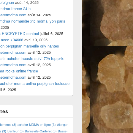
rpignan
août 14, 2025
 mdma france 24 h
hetermdma.com
août 14, 2025
 mdma normandie xtc mdma lyon paris
 2025
a ENCRYPTED contact
juillet 6, 2025
 avec +34666
avril 19, 2025
n perpignan marseille orly nantes
hetermdma.com
avril 12, 2025
is acheter laposte suivi 72h top prix
hetermdma.com
avril 12, 2025
a rocks online france
hetermdma.com
avril 12, 2025
cheter mdma online perpignan toulouse
il 5, 2025
ttes
 Hommes
(3)
acheter MDMA en ligne
(3)
Alençon
s
(3)
Barfleur
(3)
Barneville-Carteret
(3)
Basse-