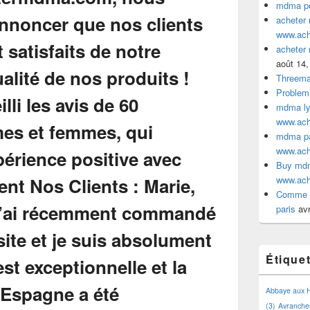
mdma pe
acheter
www.ac
acheter
août 14,
Threem
Problem
mdma lyo
www.ac
mdma par
www.ac
Buy mdm
www.ac
Comme a
paris
avr
Étique
Abbaye aux
(3)
Avranche