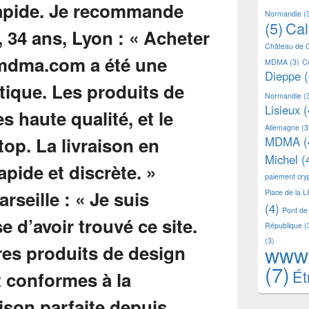
Normandie
(
(5)
Ca
Château de 
MDMA
(3)
C
Dieppe
(
Normandie
(
Lisieux
(
Allemagne
(3
MDMA
(
Michel
(
paiement cr
Place de la L
(4)
Pont de
République
(
(3)
www
(7)
Ét