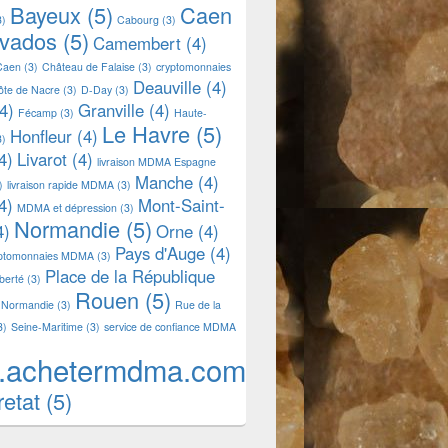
Bayeux
(5)
Caen
3)
Cabourg
(3)
lvados
(5)
Camembert
(4)
Caen
(3)
Château de Falaise
(3)
cryptomonnaies
Deauville
(4)
ôte de Nacre
(3)
D-Day
(3)
4)
Granville
(4)
Fécamp
(3)
Haute-
Le Havre
(5)
Honfleur
(4)
3)
4)
Livarot
(4)
livraison MDMA Espagne
Manche
(4)
)
livraison rapide MDMA
(3)
4)
Mont-Saint-
MDMA et dépression
(3)
Normandie
(5)
4)
Orne
(4)
Pays d'Auge
(4)
yptomonnaies MDMA
(3)
Place de la République
iberté
(3)
Rouen
(5)
 Normandie
(3)
Rue de la
3)
Seine-Maritime
(3)
service de confiance MDMA
.achetermdma.com
retat
(5)