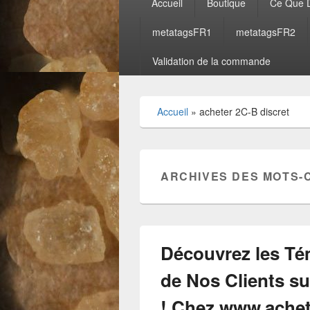
Accueil
Boutique
Ce Que D
principal
metatagsFR1
metatagsFR2
Validation de la commande
Accueil
»
acheter 2C-B discret
ARCHIVES DES MOTS-
Découvrez les Témoignages Enthousiastes de Nos Clients sur www.achetermdma.com ! Chez www.achetermdma.com, nous sommes ravis d’annoncer que nos clients sont extrêmement satisfaits de notre service et de la qualité de nos produits ! Nous avons recueilli les avis de 60 personnes, hommes et femmes, qui partagent leur expérience positive avec nous. Ce Que Disent Nos Clients : Marie, 28 ans, Paris : « J’ai récemment commandé du MDMA sur ce site et je suis absolument ravie ! La qualité est exceptionnelle et la livraison depuis l’Espagne a été incroyablement rapide. Je recommande vivement ! » Jean, 34 ans, Lyon : « Acheter sur www.achetermdma.com a été une expérience fantastique. Les produits de design sont de très haute qualité, et le service client est top. La livraison en Allemagne a été rapide et discrète. » Sophie, 22 ans, Marseille : « Je suis tellement heureuse d’avoir trouvé ce site. Les MDMA et autres produits de design sont parfaitement conformes à la description. Livraison parfaite depuis l’Espagne. » Pierre, 40 ans, Toulouse : « Le service est impeccable ! Les produits sont excellents et le délai de livraison, que ce soit depuis l’Espagne ou l’Allemagne, est toujours respecté. Très satisfait ! » Julie, 30 ans, Nice : « Je commande régulièrement sur www.achetermdma.com et chaque fois, la qualité est au rendez-vous. Les envois sont rapides et bien emballés. Je suis très contente de ce service ! » Marc, 29 ans, Bordeaux : « Ce site est génial ! Les produits sont de première qualité et la livraison depuis l’Allemagne est toujours ponctuelle. Je ne pourrais pas demander mieux. » Claire, 25 ans, Lille : « Super expérience d’achat ! Le MDMA est pur et efficace, et la livraison depuis l’Espagne est toujours rapide. Je recommande fortement ! » Louis, 38 ans, Nantes : « J’adore ce site ! Les produits de design sont vraiment top et le service est impeccable. Les envois depuis l’Espagne sont toujours rapides et discrets. » Anaïs, 27 ans, Strasbourg : « Acheter du MDMA ici a été un jeu d’enfant. La qualité est au rendez-vous et la livraison, que ce soit depuis l’Espagne ou l’Allemagne, est toujours rapide. Très satisfait ! » David, 35 ans, Montpellier : « Le meilleur site pour acheter du MDMA et des produits de design ! Les envois sont toujours ponctuels et le service client est très réactif. Je recommande vivement ! » Laura, 33 ans, Rennes : « Le service est exceptionnel ! Les produits sont de qualité et les livraisons depuis l’Espagne sont toujours rapides et discrètes. Je suis vraiment contente de mes achats. » Paul, 26 ans, Grenoble : « Excellente expérience d’achat ! Le MDMA est de très bonne qualité et la livraison est toujours rapide. Merci à l’équipe de www.achetermdma.com ! » Emma, 31 ans, Aix-en-Provence : « Très contente de mon expérience d’achat sur ce site. La qualité des produits est top et la livraison, que ce soit depuis l’Espagne ou l’Allemagne, est toujours rapide. » Nicolas, 42 ans, Avignon : « Je suis impressionné par la rapidité et la discrétion des livraisons. Les produits de design sont excellents et le service est irréprochable. » Julie, 29 ans, Clermont-Ferrand : « Une très bonne expérience d’achat ! Les produits sont conformes à la description et la livraison est toujours rapide et discrète. Je recommande ce site sans hésitation. » Thomas, 37 ans, La Rochelle : « Ce site est top ! La qualité du MDMA est excellente et les envois depuis l’Espagne sont toujours rapides. Je suis très satisfait de mon achat. » Lucie, 24 ans, Rouen : « J’ai été agréablement surprise par la qualité des produits et la rapidité de la livraison. Le service est vraiment excellent ! » Antoine, 33 ans, Orléans : « J’achète régulièrement sur www.achetermdma.com et je suis toujours satisfait. Les produits sont de qualité et les envois sont rapides et fiables. » Chloé, 28 ans, Annecy : « Une expérience d’achat parfaite ! Les produits sont de haute qualité et la livraison est toujours rapide, que ce soit depuis l’Espagne ou l’Allemagne. » Julien, 30 ans, Le Havre : « Je recommande vivement ce site ! Les produits de