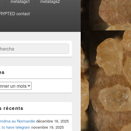
e
metatags1
metatags2
YPTED contact
:
ercher
es
s récents
 mdma au Normandie
décembre 16, 2025
 to have telegram
novembre 19, 2025